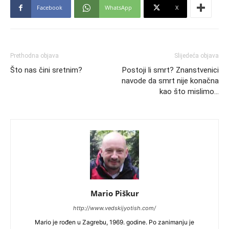
Facebook
WhatsApp
X
Prethodna objava
Slijedeća objava
Što nas čini sretnim?
Postoji li smrt? Znanstvenici
navode da smrt nije konačna
kao što mislimo…
Mario Piškur
http://www.vedskijyotish.com/
Mario je rođen u Zagrebu, 1969. godine. Po zanimanju je