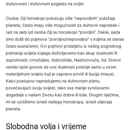
duhovnosti i duhovnom pogledu na svijet.
Osobe, čiji horoskopi pokazuju više “nepovoljnih” položaja
planeta, često imaju više mogućnosti za duhovni napredak i
rad na sebi od osoba čiji su horoskopi “povoljni”. Dakle, sada
smo došli do pojmova “povoljno/nepovoljno” s kojima se danas
često susrećemo. Ovi pojmovi proistječu iz našeg pogrešnog
poimanja svijeta kojega doživljavamo kao skup dualnosti ili
suprotnosti: crno/bijelo, dobro/loše, hladno/vruće, itd. Drevni
vedski spisi govore da ove dualnosti postoje samo u ovom
materijalnom svijetu koji je zapravo privid ili iluzija (maya).
Kako postupno napredujemo na duhovnom planu,
povećavajući svoju svijest, tako sve manje svrstavamo
događaje u našem životu kao dobre ili loše. Drugim riječima,
mi se uzdižemo iznad našega horoskopa, iznad utjecaja
planeta.
Slobodna volja i vrijeme