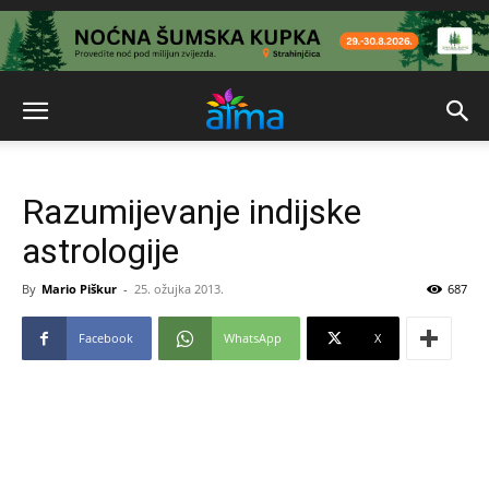
Razumijevanje indijske
astrologije
By
Mario Piškur
-
25. ožujka 2013.
687
Facebook
WhatsApp
X