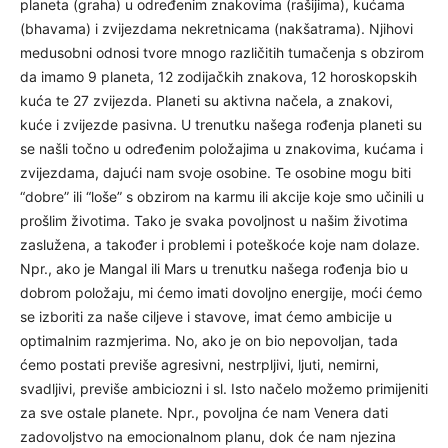
planeta (graha) u određenim znakovima (rašijima), kućama
(bhavama) i zvijezdama nekretnicama (nakšatrama). Njihovi
medusobni odnosi tvore mnogo različitih tumačenja s obzirom
da imamo 9 planeta, 12 zodijačkih znakova, 12 horoskopskih
kuća te 27 zvijezda. Planeti su aktivna načela, a znakovi,
kuće i zvijezde pasivna. U trenutku našega rođenja planeti su
se našli točno u određenim položajima u znakovima, kućama i
zvijezdama, dajući nam svoje osobine. Te osobine mogu biti
“dobre” ili “loše” s obzirom na karmu ili akcije koje smo učinili u
prošlim životima. Tako je svaka povoljnost u našim životima
zaslužena, a također i problemi i poteškoće koje nam dolaze.
Npr., ako je Mangal ili Mars u trenutku našega rođenja bio u
dobrom položaju, mi ćemo imati dovoljno energije, moći ćemo
se izboriti za naše ciljeve i stavove, imat ćemo ambicije u
optimalnim razmjerima. No, ako je on bio nepovoljan, tada
ćemo postati previše agresivni, nestrpljivi, ljuti, nemirni,
svadljivi, previše ambiciozni i sl. Isto načelo možemo primijeniti
za sve ostale planete. Npr., povoljna će nam Venera dati
zadovoljstvo na emocionalnom planu, dok će nam njezina