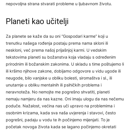
nepovoljna strana stvarati probleme u ljubavnom životu.
Planeti kao učitelji
Za planete se kaže da su oni “Gospodari karme” koji u
trenutku našega rođenja postaju prema nama skloni ili
neskloni, već prema našoj prijašnjoj karmi. U vedskim
tekstovima planeti su božanstva koja vladaju s određenim
prirodnim ili božanskim zakonima. U skladu s time poštujemo li
ili kršimo njihove zakone, dobijamo odgovore u vidu ugode ili
neugode, bilo vanjske u obliku bolesti, siromaštva i sl., ili
unutarnje u obliku mentalnih ili psihičkih problema i
neravnoteža. No nemojte me pogrešno shvatiti, planeti
nemaju namjeru da nas kazne. Oni imaju ulogu da nas nečemu
poduče. Nažalost, većina nas uči upravo na problemima i
osobnim krizama, kada sva naša uvjerenja i stavovi, često
pogrešni, padaju u vodu te ih počinjemo mijenjati. To je
početak novoga života kada se lagano počinjemo okretati