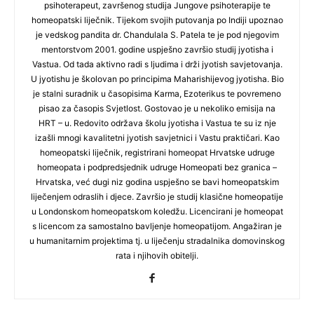
psihoterapeut, završenog studija Jungove psihoterapije te
homeopatski liječnik. Tijekom svojih putovanja po Indiji upoznao
je vedskog pandita dr. Chandulala S. Patela te je pod njegovim
mentorstvom 2001. godine uspješno završio studij jyotisha i
Vastua. Od tada aktivno radi s ljudima i drži jyotish savjetovanja.
U jyotishu je školovan po principima Maharishijevog jyotisha. Bio
je stalni suradnik u časopisima Karma, Ezoterikus te povremeno
pisao za časopis Svjetlost. Gostovao je u nekoliko emisija na
HRT – u. Redovito održava školu jyotisha i Vastua te su iz nje
izašli mnogi kavalitetni jyotish savjetnici i Vastu praktičari. Kao
homeopatski liječnik, registrirani homeopat Hrvatske udruge
homeopata i podpredsjednik udruge Homeopati bez granica –
Hrvatska, već dugi niz godina uspješno se bavi homeopatskim
liječenjem odraslih i djece. Završio je studij klasične homeopatije
u Londonskom homeopatskom koledžu. Licencirani je homeopat
s licencom za samostalno bavljenje homeopatijom. Angažiran je
u humanitarnim projektima tj. u liječenju stradalnika domovinskog
rata i njihovih obitelji.