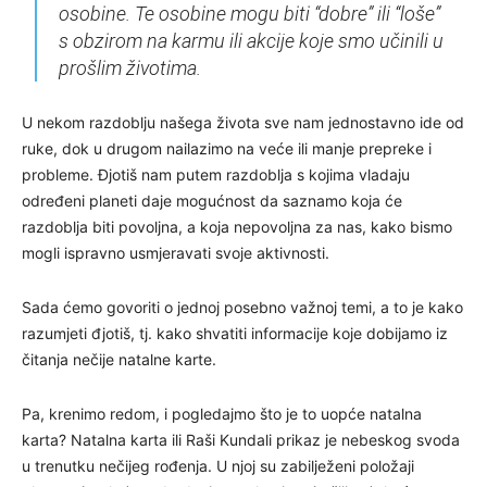
osobine. Te osobine mogu biti “dobre” ili “loše”
s obzirom na karmu ili akcije koje smo učinili u
prošlim životima.
U nekom razdoblju našega života sve nam jednostavno ide od
ruke, dok u drugom nailazimo na veće ili manje prepreke i
probleme. Đjotiš nam putem razdoblja s kojima vladaju
određeni planeti daje mogućnost da saznamo koja će
razdoblja biti povoljna, a koja nepovoljna za nas, kako bismo
mogli ispravno usmjeravati svoje aktivnosti.
Sada ćemo govoriti o jednoj posebno važnoj temi, a to je kako
razumjeti đjotiš, tj. kako shvatiti informacije koje dobijamo iz
čitanja nečije natalne karte.
Pa, krenimo redom, i pogledajmo što je to uopće natalna
karta? Natalna karta ili Raši Kundali prikaz je nebeskog svoda
u trenutku nečijeg rođenja. U njoj su zabilježeni položaji