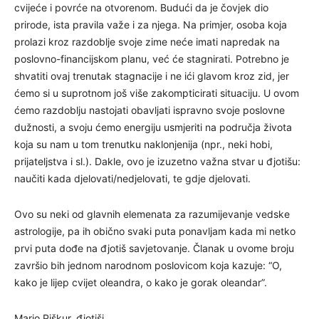
cvijeće i povrće na otvorenom. Budući da je čovjek dio
prirode, ista pravila važe i za njega. Na primjer, osoba koja
prolazi kroz razdoblje svoje zime neće imati napredak na
poslovno-financijskom planu, već će stagnirati. Potrebno je
shvatiti ovaj trenutak stagnacije i ne ići glavom kroz zid, jer
ćemo si u suprotnom još više zakompticirati situaciju. U ovom
ćemo razdoblju nastojati obavljati ispravno svoje poslovne
dužnosti, a svoju ćemo energiju usmjeriti na područja života
koja su nam u tom trenutku naklonjenija (npr., neki hobi,
prijateljstva i sl.). Dakle, ovo je izuzetno važna stvar u đjotišu:
naučiti kada djelovati/nedjelovati, te gdje djelovati.
Ovo su neki od glavnih elemenata za razumijevanje vedske
astrologije, pa ih obično svaki puta ponavljam kada mi netko
prvi puta dođe na đjotiš savjetovanje. Članak u ovome broju
završio bih jednom narodnom poslovicom koja kazuje: “O,
kako je lijep cvijet oleandra, o kako je gorak oleandar”.
Mario Piškur, đjotiši