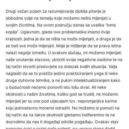
Drugi važan pojam za razumijevanje djotiša pitanje je
slobodne volje na temelju koje možemo nešto mijenjati u
svojim životima. Na ovom području danas se uvelike “lome
koplja”. Uglavnom, glede ove problematike imamo dvije
krajnosti: jedna je da se ništa ne može mijenjati, a druga je da
se baš sve može mijenjati. Moje je mišljenje da se prava istina
nalazi negdje između. U svakom slučaju, mi možemo mijenjati
naše unutarnje stavove, ukloniti svoje negativne osobine te na
taj način stvoriti preduvjete za dolazak boljih situacija. Valja
naglasiti da se to postiže jedino prakticiranjem yoge ili neke
druge duhovne tehnike, a ne pukim intelektualiziranjem kako
u budućnosti nećemo ponoviti istu lošu stvar. Ali neke
okolnosti u našim životima, koliko god se trudili, ne možemo
mijenjati jer su one pod utjecajem tzv. nepromjenjive karme
koju jednostavno moramo odraditi. No možemo si pomoći na
taj način da na takve okolnosti gledamo indiferentno te ne
dozvolimo da nas ti događaji odviše pogađaju. Ovakav stav
ponovno ovisi o razini naše svijesti, pa upravo stoga đjotiš