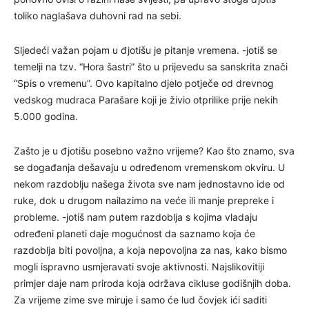
toliko naglašava duhovni rad na sebi.
Sljedeći važan pojam u đjotišu je pitanje vremena. -jotiš se
temelji na tzv. “Hora šastri” što u prijevedu sa sanskrita znači
“Spis o vremenu”. Ovo kapitalno djelo potječe od drevnog
vedskog mudraca Parašare koji je živio otprilike prije nekih
5.000 godina.
Zašto je u đjotišu posebno važno vrijeme? Kao što znamo, sva
se događanja dešavaju u određenom vremenskom okviru. U
nekom razdoblju našega života sve nam jednostavno ide od
ruke, dok u drugom nailazimo na veće ili manje prepreke i
probleme. -jotiš nam putem razdoblja s kojima vladaju
određeni planeti daje mogućnost da saznamo koja će
razdoblja biti povoljna, a koja nepovoljna za nas, kako bismo
mogli ispravno usmjeravati svoje aktivnosti. Najslikovitiji
primjer daje nam priroda koja održava cikluse godišnjih doba.
Za vrijeme zime sve miruje i samo će lud čovjek ići saditi