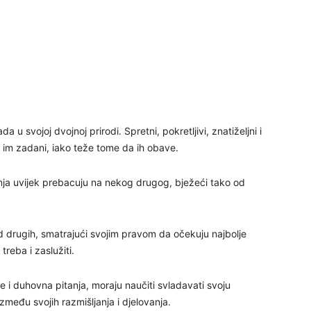
29
30
31
da u svojoj dvojnoj prirodi. Spretni, pokretljivi, znatiželjni i
u im zadani, iako teže tome da ih obave.
28
nja uvijek prebacuju na nekog drugog, bježeći tako od
05
od drugih, smatrajući svojim pravom da očekuju najbolje
treba i zaslužiti.
če i duhovna pitanja, moraju naučiti svladavati svoju
zmeđu svojih razmišljanja i djelovanja.
06