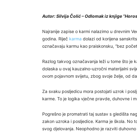
Autor: Silvija Čolić –
Odlomak iz knjige “Horos
Najranije zapise o karmi nalazimo u drevnim Ved
godina. Riječ
karma
dolazi od korijena sanskritsk
označavaju karmu kao praiskonsku, “bez počet
Razlog takvog označavanja leži u tome što je k
dolaska u ovaj kauzalno-uzročni materijalni svije
ovom pojavnom svijetu, zbog svoje želje, od davn
Za svaku posljedicu mora postojati uzrok i posl
karme. To je logika vječne pravde, duhovne i m
Pogrešno je promatrati taj sustav s gledišta na
zakon uzroka i posljedice. Karma je škola. No t
svog djelovanja. Neophodno je razviti duhovno