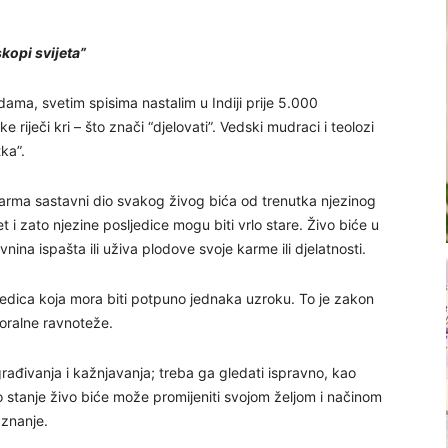
kopi svijeta”
ama, svetim spisima nastalim u Indiji prije 5.000
e riječi kri – što znači “djelovati”. Vedski mudraci i teolozi
ka”.
arma sastavni dio svakog živog bića od trenutka njezinog
t i zato njezine posljedice mogu biti vrlo stare. Živo biće u
ina ispašta ili uživa plodove svoje karme ili djelatnosti.
jedica koja mora biti potpuno jednaka uzroku. To je zakon
oralne ravnoteže.
građivanja i kažnjavanja; treba ga gledati ispravno, kao
o stanje živo biće može promijeniti svojom željom i načinom
 znanje.