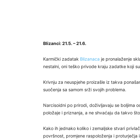
Blizanci: 21.5. – 21.6.
Karmički zadatak
Blizanaca
je pronalaženje skla
nestalni, oni teško privode kraju zadatke koji s
Krivnju za neuspjehe proizašle iz takva ponaša
suočenja sa samom srži svojih problema.
Narcisoidni po prirodi, doživljavaju se boljima 
položaje i priznanja, a ne shvaćaju da takvo što 
Kako ih jednako koliko i zemaljske stvari privla
površnost, promjene raspoloženja i proturječja i