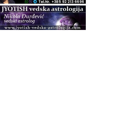
.08.
Zagreb+Online
Osnovni ThetaHealing® tečaj, Zagreb i Online
.08.
Pula
Access BARS®, otpusti stres
.08.
Pula
Access Energetski Facelift®
.08.
Zagreb
Pjesma srca / Zagreb
Online
Tečaj Višeg Vodstva, razvijanja intuicije i Akaša
zapisa
.08.
Online
Postanite Nositelj Vibracije Nove Zemlje
.08.
Visoko
Alemka Dauskardt – Jednodnevna radionica
sistemskih konstelacija