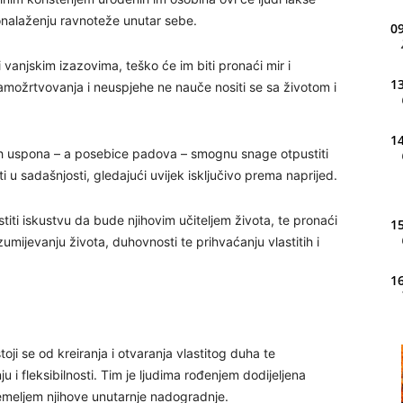
pronalaženju ravnoteže unutar sebe.
09
i vanjskim izazovima, teško će im biti pronaći mir i
13
amožrtvovanja i neuspjehe ne nauče nositi se sa životom i
14
nih uspona – a posebice padova – smognu snage otpustiti
ti u sadašnjosti, gledajući uvijek isključivo prema naprijed.
titi iskustvu da bude njihovim učiteljem života, te pronaći
15
razumijevanju života, duhovnosti te prihvaćanju vlastitih i
16
20
oji se od kreiranja i otvaranja vlastitog duha te
i fleksibilnosti. Tim je ljudima rođenjem dodijeljena
 temeljem njihove unutarnje nadogradnje.