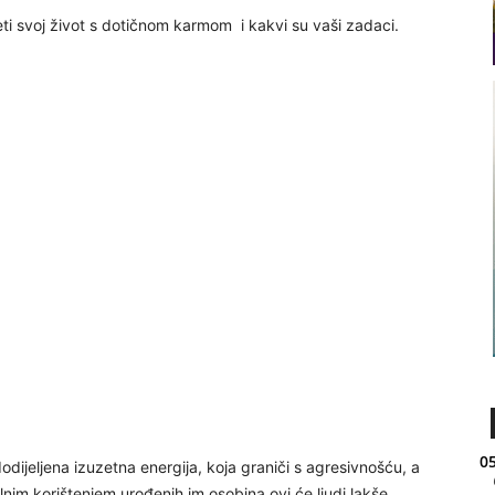
ti svoj život s dotičnom karmom i kakvi su vaši zadaci.
05
dijeljena izuzetna energija, koja graniči s agresivnošću, a
ilnim korištenjem urođenih im osobina ovi će ljudi lakše