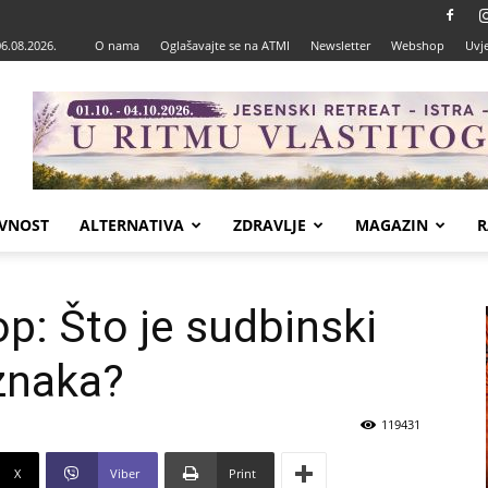
06.08.2026.
O nama
Oglašavajte se na ATMI
Newsletter
Webshop
Uvje
VNOST
ALTERNATIVA
ZDRAVLJE
MAGAZIN
R
p: Što je sudbinski
znaka?
119431
X
Viber
Print