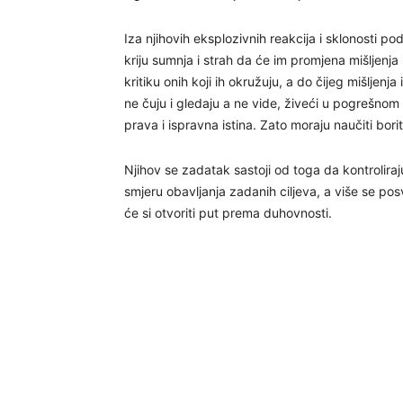
Iza njihovih eksplozivnih reakcija i sklonosti po
kriju sumnja i strah da će im promjena mišljenja 
kritiku onih koji ih okružuju, a do čijeg mišljenja i
ne čuju i gledaju a ne vide, živeći u pogrešnom 
prava i ispravna istina. Zato moraju naučiti borit
Njihov se zadatak sastoji od toga da kontroliraj
smjeru obavljanja zadanih ciljeva, a više se posv
će si otvoriti put prema duhovnosti.