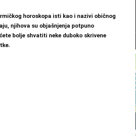
armičkog horoskopa isti kao i nazivi običnog
aju, njihova su objašnjenja potpuno
 ćete bolje shvatiti neke duboko skrivene
tke.