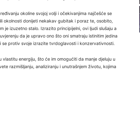
21
dređivanju okoline svojoj volji i očekivanjima najčešće se
ili okolnosti donijeti nekakav gubitak i poraz te, osobito,
22
m je izuzetno stalo. Izrazito principijelni, ovi ljudi slušaju a
uvjerenju da je upravo ono što oni smatraju istinitim jedina
i se protiv svoje izrazite tvrdoglavosti i konzervativnosti.
23
u vlastitu energiju, što će im omogućiti da manje djeluju u
24
ete razmišljanju, analiziranju i unutrašnjem životu, kojima
26
27