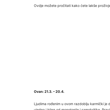
Ovdje možete pročitati kako ćete lakše proživje
Ovan: 21.3. – 20.4.
Ljudima rođenim u ovom razdoblju karmički je do
ujedno i bijeg od monotonije i samokritike. Prav