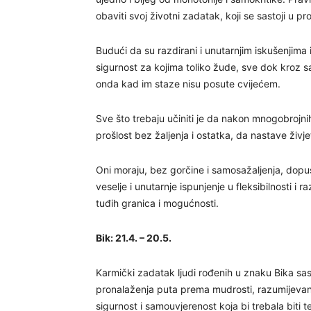
obaviti svoj životni zadatak, koji se sastoji u 
Budući da su razdirani i unutarnjim iskušenjima 
sigurnost za kojima toliko žude, sve dok kroz s
onda kad im staze nisu posute cvijećem.
Sve što trebaju učiniti je da nakon mnogobroj
prošlost bez žaljenja i ostatka, da nastave živje
Oni moraju, bez gorčine i samosažaljenja, dopus
veselje i unutarnje ispunjenje u fleksibilnosti i 
tuđih granica i mogućnosti.
Bik: 21.4. – 20.5.
Karmički zadatak ljudi rođenih u znaku Bika sast
pronalaženja puta prema mudrosti, razumijevanju 
sigurnost i samouvjerenost koja bi trebala biti