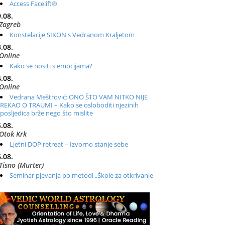
Access Facelift®
.08.
Zagreb
Konstelacije SIKON s Vedranom Kraljetom
.08.
Online
Kako se nositi s emocijama?
.08.
Online
Vedrana Meštrović: ONO ŠTO VAM NITKO NIJE
REKAO O TRAUMI – Kako se osloboditi njezinih
posljedica brže nego što mislite
.08.
Otok Krk
Ljetni DOP retreat – Izvorno stanje sebe
.08.
Tisno (Murter)
Seminar pjevanja po metodi „Škole za otkrivanje
glasa“
.08.
Online
Radionica: Pomagači iz drugih dimenzija Online –
otvoreno za sve