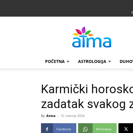
Atma
POČETNA
ASTROLOGIJA
DUHO
Karmički horosko
zadatak svakog 
By
Atma
-
15. travnja 2024.
Facebook
WhatsApp