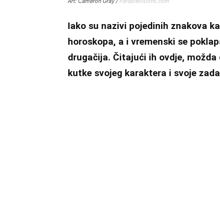
Art: Cameron Gray /
ParableVisions.com
Iako su nazivi pojedinih znakova k
horoskopa, a i vremenski se poklap
drugačija. Čitajući ih ovdje, možda
kutke svojeg karaktera i svoje zada