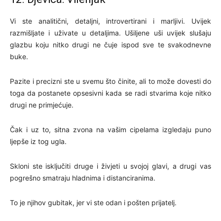
Vi ste analitični, detaljni, introvertirani i marljivi. Uvijek
razmišljate i uživate u detaljima. Ušiljene uši uvijek slušaju
glazbu koju nitko drugi ne čuje ispod sve te svakodnevne
buke.
Pazite i precizni ste u svemu što činite, ali to može dovesti do
toga da postanete opsesivni kada se radi stvarima koje nitko
drugi ne primjećuje.
Čak i uz to, sitna zvona na vašim cipelama izgledaju puno
ljepše iz tog ugla.
Skloni ste isključiti druge i živjeti u svojoj glavi, a drugi vas
pogrešno smatraju hladnima i distanciranima.
To je njihov gubitak, jer vi ste odan i pošten prijatelj.