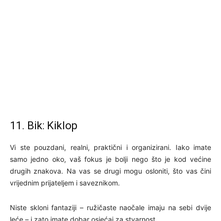
11. Bik: Kiklop
Vi ste pouzdani, realni, praktični i organizirani. Iako imate
samo jedno oko, vaš fokus je bolji nego što je kod većine
drugih znakova. Na vas se drugi mogu osloniti, što vas čini
vrijednim prijateljem i saveznikom.
Niste skloni fantaziji – ružičaste naočale imaju na sebi dvije
leće – i zato imate dobar osjećaj za stvarnost.