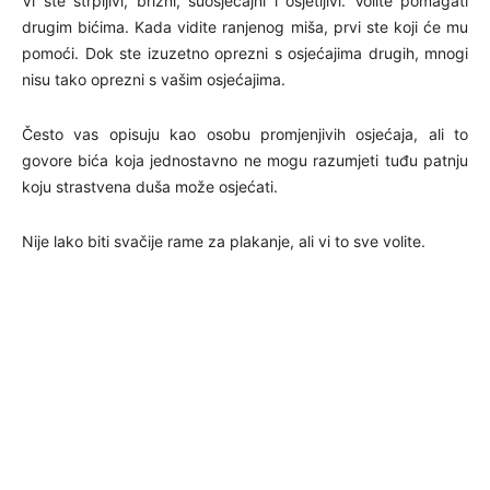
Vi ste strpljivi, brižni, suosjećajni i osjetljivi. Volite pomagati
drugim bićima. Kada vidite ranjenog miša, prvi ste koji će mu
pomoći. Dok ste izuzetno oprezni s osjećajima drugih, mnogi
nisu tako oprezni s vašim osjećajima.
Često vas opisuju kao osobu promjenjivih osjećaja, ali to
govore bića koja jednostavno ne mogu razumjeti tuđu patnju
koju strastvena duša može osjećati.
Nije lako biti svačije rame za plakanje, ali vi to sve volite.