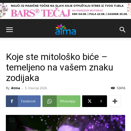
Koje ste mitološko biće –
temeljeno na vašem znaku
zodijaka
By
Atma
-
5. travnja 2026.
12416
Facebook
WhatsApp
X