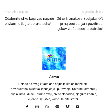
Prethodna objava
Slijedeća objava
Odaberite sliku koja vas najviše
Od svih znakova Zodijaka, ON
privlači i otkrijte poruku duha!
je najveći sanjar i pozitivac:
Ljubav vraća deseterostruko!
Atma
Učinite od svog života ono najbolje što on može biti -
nevjerojatno iskustvo, ispunjenje i putovanje. Stvorite ravnotežu
tijela, uma i duše - budite svoji, živite slobodno, njegujte znanje,
cijenite iskustvo, volite i budite sretni...