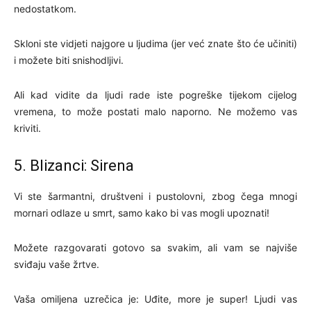
nedostatkom.
Skloni ste vidjeti najgore u ljudima (jer već znate što će učiniti)
i možete biti snishodljivi.
Ali kad vidite da ljudi rade iste pogreške tijekom cijelog
vremena, to može postati malo naporno. Ne možemo vas
kriviti.
5. Blizanci: Sirena
Vi ste šarmantni, društveni i pustolovni, zbog čega mnogi
mornari odlaze u smrt, samo kako bi vas mogli upoznati!
Možete razgovarati gotovo sa svakim, ali vam se najviše
sviđaju vaše žrtve.
Vaša omiljena uzrečica je: Uđite, more je super! Ljudi vas