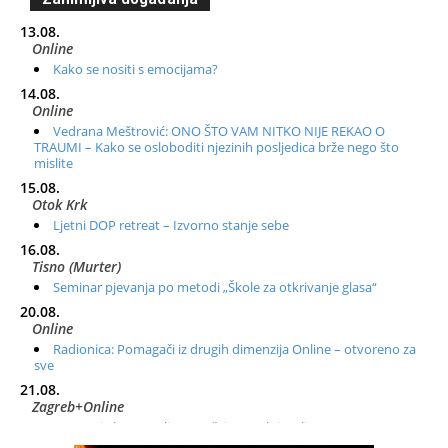
13.08.
Online
Kako se nositi s emocijama?
14.08.
Online
Vedrana Meštrović: ONO ŠTO VAM NITKO NIJE REKAO O
TRAUMI – Kako se osloboditi njezinih posljedica brže nego što
mislite
15.08.
Otok Krk
Ljetni DOP retreat – Izvorno stanje sebe
16.08.
Tisno (Murter)
Seminar pjevanja po metodi „Škole za otkrivanje glasa“
20.08.
Online
Radionica: Pomagači iz drugih dimenzija Online – otvoreno za
sve
21.08.
Zagreb+Online
Osnovni ThetaHealing® tečaj, Zagreb i Online