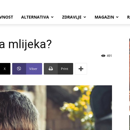
VNOST
ALTERNATIVA
ZDRAVLJE
MAGAZIN
R
ša mlijeka?
491
X
Viber
Print