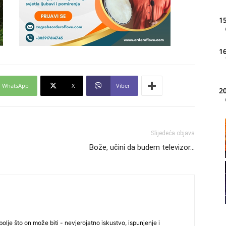
15
16
WhatsApp
X
Viber
20
21
Slijedeća objava
Bože, učini da budem televizor…
22
23
olje što on može biti - nevjerojatno iskustvo, ispunjenje i