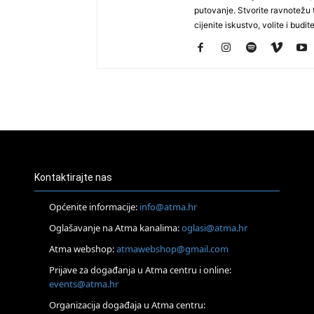
putovanje. Stvorite ravnotežu t
cijenite iskustvo, volite i budite
Kontaktirajte nas
Općenite informacije:
info@atma.hr
Oglašavanje na Atma kanalima:
oglasi@atma.hr
Atma webshop:
atmawebshop@gmail.com
Prijave za događanja u Atma centru i online:
events@atma.hr
Organizacija događaja u Atma centru: