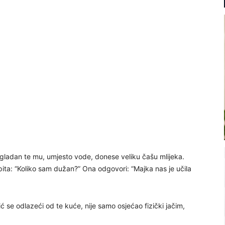
a gladan te mu, umjesto vode, donese veliku čašu mlijeka.
 upita: “Koliko sam dužan?” Ona odgovori: “Majka nas je učila
 se odlazeći od te kuće, nije samo osjećao fizički jačim,