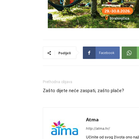
Facebook
Podijeli
Prethodna objava
Zašto dijete neće zaspati, zašto plače?
Atma
http://atma.hr/
Učinite od svog života ono najb