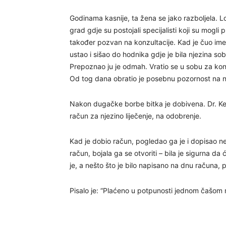
Godinama kasnije, ta žena se jako razboljela. Loka
grad gdje su postojali specijalisti koji su mogli p
također pozvan na konzultacije. Kad je čuo ime
ustao i sišao do hodnika gdje je bila njezina sob
Prepoznao ju je odmah. Vratio se u sobu za konz
Od tog dana obratio je posebnu pozornost na nj
Nakon dugačke borbe bitka je dobivena. Dr. Kel
račun za njezino liječenje, na odobrenje.
Kad je dobio račun, pogledao ga je i dopisao ne
račun, bojala ga se otvoriti – bila je sigurna da
je, a nešto što je bilo napisano na dnu računa, p
Pisalo je: “Plaćeno u potpunosti jednom čašom m