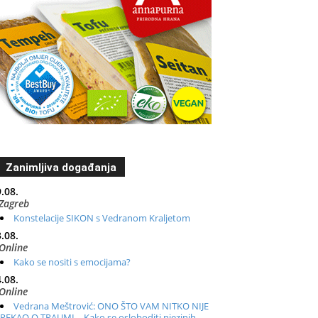
Zanimljiva događanja
.08.
Zagreb
Konstelacije SIKON s Vedranom Kraljetom
.08.
Online
Kako se nositi s emocijama?
.08.
Online
Vedrana Meštrović: ONO ŠTO VAM NITKO NIJE
REKAO O TRAUMI – Kako se osloboditi njezinih