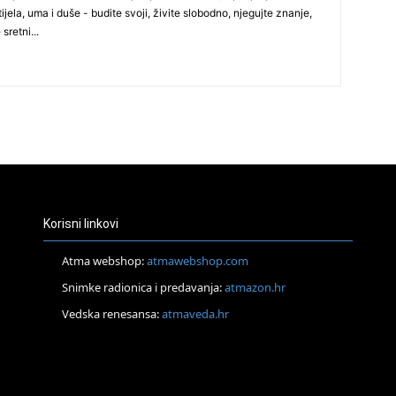
ijela, uma i duše - budite svoji, živite slobodno, njegujte znanje,
 sretni...
24
25
Korisni linkovi
26
Atma webshop:
atmawebshop.com
27
Snimke radionica i predavanja:
atmazon.hr
Vedska renesansa:
atmaveda.hr
29