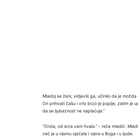
Mladoj se ženi, vidjevši ga, učinilo da je možd
On prihvati čašu i vrlo brzo je popije, zatim je
da se ljubaznost ne naplaćuje.”
“Onda, od srca vam hvala.” – reče mladić. Mladić
već je u njemu ojačala i vjera u Boga i u ljude.