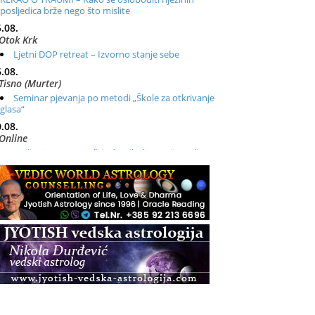
posljedica brže nego što mislite
.08.
Otok Krk
Ljetni DOP retreat – Izvorno stanje sebe
.08.
Tisno (Murter)
Seminar pjevanja po metodi „Škole za otkrivanje
glasa“
.08.
Online
Radionica: Pomagači iz drugih dimenzija Online –
otvoreno za sve
.08.
Zagreb+Online
Osnovni ThetaHealing® tečaj, Zagreb i Online
.08.
Zagreb
Osnovna radionica za izscjeljivanje pranom (Basic
Pranic Healing course)
Pula
Access BARS®, otpusti stres
.08.