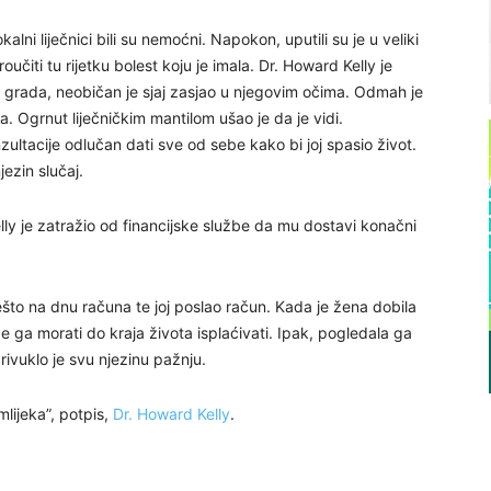
lni liječnici bili su nemoćni. Napokon, uputili su je u veliki
roučiti tu rijetku bolest koju je imala. Dr. Howard Kelly je
 grada, neobičan je sjaj zasjao u njegovim očima. Odmah je
a. Ogrnut liječničkim mantilom ušao je da je vidi.
ultacije odlučan dati sve od sebe kako bi joj spasio život.
ezin slučaj.
ly je zatražio od financijske službe da mu dostavi konačni
što na dnu računa te joj poslao račun. Kada je žena dobila
 će ga morati do kraja života isplaćivati. Ipak, pogledala ga
rivuklo je svu njezinu pažnju.
lijeka”, potpis,
Dr. Howard Kelly
.