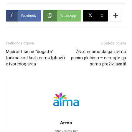
Facebook
WhatsApp
X
Prethodna objava
Slijedeća objava
Mudrost se ne “događa”
Život imamo da ga živimo
ljudima kod kojih nema ljubavi i
punim plućima – nemojte ga
otvorenog srca
samo preživljavati!
Atma
http://atma.hr/