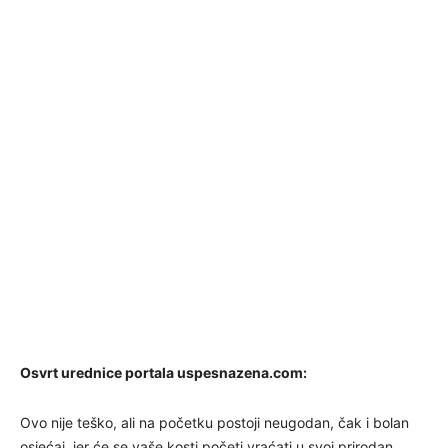
Osvrt urednice portala uspesnazena.com:
Ovo nije teško, ali na početku postoji neugodan, čak i bolan
osjećaj, jer će se vaše kosti početi vraćati u svoj prirodan