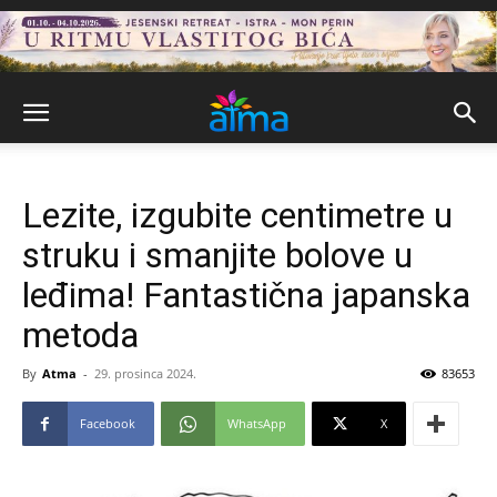
Lezite, izgubite centimetre u
struku i smanjite bolove u
leđima! Fantastična japanska
metoda
By
Atma
-
29. prosinca 2024.
83653
Facebook
WhatsApp
X