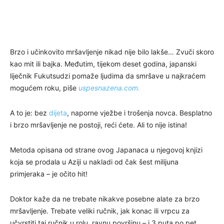
Brzo i učinkovito mršavljenje nikad nije bilo lakše… Zvuči skoro
kao mit ili bajka. Međutim, tijekom deset godina, japanski
liječnik Fukutsudzi pomaže ljudima da smršave u najkraćem
mogućem roku,
piše
uspesnazena.com.
A to je: bez
dijeta
, naporne vježbe i trošenja novca. Besplatno
i brzo mršavljenje ne postoji, reći ćete. Ali to nije istina!
Metoda opisana od strane ovog Japanaca u njegovoj knjizi
koja se prodala u Aziji u nakladi od čak šest milijuna
primjeraka – je očito hit!
Doktor kaže da ne trebate nikakve posebne alate za brzo
mršavljenje. Trebate veliki ručnik, jak konac ili vrpcu za
učvrstiti taj ručnik u rolu, ravnu površinu – i 3 puta po pet