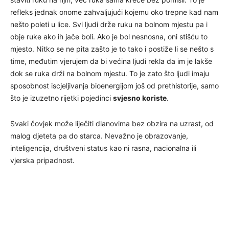
refleks jednak onome zahvaljujući kojemu oko trepne kad nam
nešto poleti u lice. Svi ljudi drže ruku na bolnom mjestu pa i
obje ruke ako ih jače boli. Ako je bol nesnosna, oni stišću to
mjesto. Nitko se ne pita zašto je to tako i postiže li se nešto s
time, međutim vjerujem da bi većina ljudi rekla da im je lakše
dok se ruka drži na bolnom mjestu. To je zato što ljudi imaju
sposobnost iscjeljivanja bioenergijom još od prethistorije, samo
što je izuzetno rijetki pojedinci
svjesno koriste
.
Svaki čovjek može liječiti dlanovima bez obzira na uzrast, od
malog djeteta pa do starca. Nevažno je obrazovanje,
inteligencija, društveni status kao ni rasna, nacionalna ili
vjerska pripadnost.