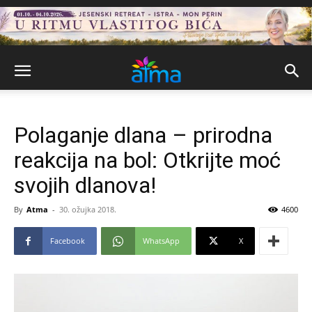
Polaganje dlana – prirodna
reakcija na bol: Otkrijte moć
svojih dlanova!
By
Atma
-
30. ožujka 2018.
4600
Facebook
WhatsApp
X