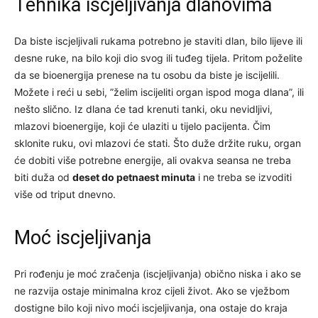
Tehnika iscjeljivanja dlanovima
Da biste iscjeljivali rukama potrebno je staviti dlan, bilo lijeve ili
desne ruke, na bilo koji dio svog ili tuđeg tijela. Pritom poželite
da se bioenergija prenese na tu osobu da biste je iscijelili.
Možete i reći u sebi, ”želim iscijeliti organ ispod moga dlana”, ili
nešto slično. Iz dlana će tad krenuti tanki, oku nevidljivi,
mlazovi bioenergije, koji će ulaziti u tijelo pacijenta. Čim
sklonite ruku, ovi mlazovi će stati. Što duže držite ruku, organ
će dobiti više potrebne energije, ali ovakva seansa ne treba
biti duža od
deset do petnaest minuta
i ne treba se izvoditi
više od triput dnevno.
Moć iscjeljivanja
Pri rođenju je moć zračenja (iscjeljivanja) obično niska i ako se
ne razvija ostaje minimalna kroz cijeli život. Ako se vježbom
dostigne bilo koji nivo moći iscjeljivanja, ona ostaje do kraja