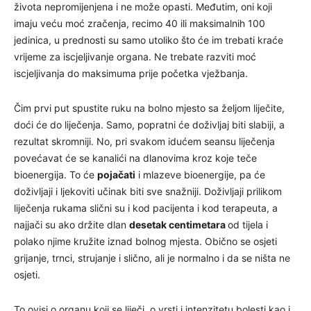
života nepromijenjena i ne može opasti. Međutim, oni koji
imaju veću moć zračenja, recimo 40 ili maksimalnih 100
jedinica, u prednosti su samo utoliko što će im trebati kraće
vrijeme za iscjeljivanje organa. Ne trebate razviti moć
iscjeljivanja do maksimuma prije početka vježbanja.
Čim prvi put spustite ruku na bolno mjesto sa željom liječite,
doći će do liječenja. Samo, popratni će doživljaj biti slabiji, a
rezultat skromniji. No, pri svakom idućem seansu liječenja
povećavat će se kanalići na dlanovima kroz koje teče
bioenergija. To će
pojačati
i mlazeve bioenergije, pa će
doživljaji i ljekoviti učinak biti sve snažniji. Doživljaji prilikom
liječenja rukama slični su i kod pacijenta i kod terapeuta, a
najjači su ako držite dlan
desetak centimetara
od tijela i
polako njime kružite iznad bolnog mjesta. Obično se osjeti
grijanje, trnci, strujanje i slično, ali je normalno i da se ništa ne
osjeti.
To ovisi o organu koji se liječi, o vrsti i intenzitetu bolesti kao i