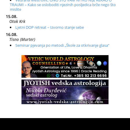
Vedrana Meštrović: ONO ŠTO VAM NITKO NIJE REKAO O
TRAUMI – Kako se osloboditi njezinih posljedica brže nego što
mislite
15.08.
Otok Krk
Ljetni DOP retreat – Izvorno stanje sebe
16.08.
Tisno (Murter)
Seminar pjevanja po metodi „Škole za otkrivanje glasa“
20.08.
Online
Radionica: Pomagači iz drugih dimenzija Online – otvoreno za
sve
21.08.
Zagreb+Online
Osnovni ThetaHealing® tečaj, Zagreb i Online
22.08.
Pula
Access BARS®, otpusti stres
23.08.
Pula
Access Energetski Facelift®
24.08.