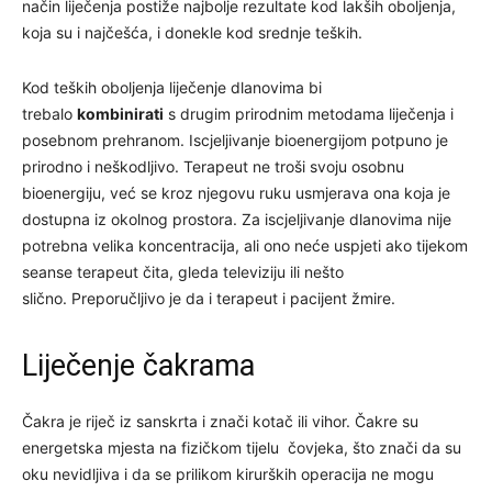
način liječenja postiže najbolje rezultate kod lakših oboljenja,
koja su i najčešća, i donekle kod srednje teških.
Kod teških oboljenja liječenje dlanovima bi
trebalo
kombinirati
s drugim prirodnim metodama liječenja i
posebnom prehranom. Iscjeljivanje bioenergijom potpuno je
prirodno i neškodljivo. Terapeut ne troši svoju osobnu
bioenergiju, već se kroz njegovu ruku usmjerava ona koja je
dostupna iz okolnog prostora. Za iscjeljivanje dlanovima nije
potrebna velika koncentracija, ali ono neće uspjeti ako tijekom
seanse terapeut čita, gleda televiziju ili nešto
slično. Preporučljivo je da i terapeut i pacijent žmire.
Liječenje čakrama
Čakra je riječ iz sanskrta i znači kotač ili vihor. Čakre su
energetska mjesta na fizičkom tijelu čovjeka, što znači da su
oku nevidljiva i da se prilikom kirurških operacija ne mogu