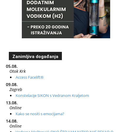
Zanimljiva događanja
05.08.
Otok Krk
Access Facelift®
09.08.
Zagreb
Konstelacije SIKON s Vedranom Kraljetom
13.08.
Online
Kako se nositi s emocijama?
14.08.
Online