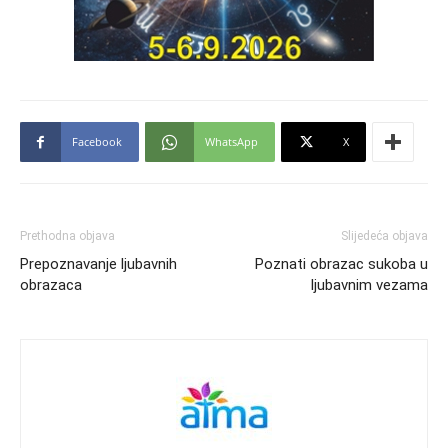
Facebook
WhatsApp
X
Prethodna objava
Slijedeća objava
Prepoznavanje ljubavnih
Poznati obrazac sukoba u
obrazaca
ljubavnim vezama