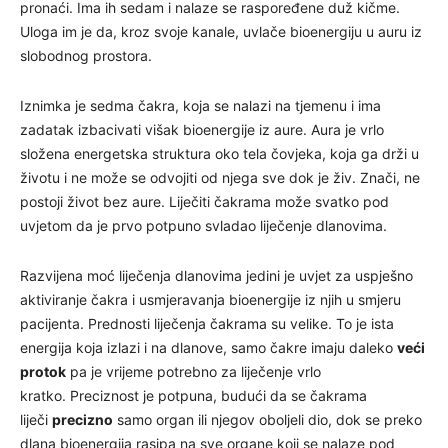
pronaći. Ima ih sedam i nalaze se raspoređene duž kičme.
Uloga im je da, kroz svoje kanale, uvlače bioenergiju u auru iz
slobodnog prostora.
Iznimka je sedma čakra, koja se nalazi na tjemenu i ima
zadatak izbacivati višak bioenergije iz aure. Aura je vrlo
složena energetska struktura oko tela čovjeka, koja ga drži u
životu i ne može se odvojiti od njega sve dok je živ. Znači, ne
postoji život bez aure. Liječiti čakrama može svatko pod
uvjetom da je prvo potpuno svladao liječenje dlanovima.
Razvijena moć liječenja dlanovima jedini je uvjet za uspješno
aktiviranje čakra i usmjeravanja bioenergije iz njih u smjeru
pacijenta. Prednosti liječenja čakrama su velike. To je ista
energija koja izlazi i na dlanove, samo čakre imaju daleko
veći
protok
pa je vrijeme potrebno za liječenje vrlo
kratko. Preciznost je potpuna, budući da se čakrama
liječi
precizno
samo organ ili njegov oboljeli dio, dok se preko
dlana bioenergija rasipa na sve organe koji se nalaze pod