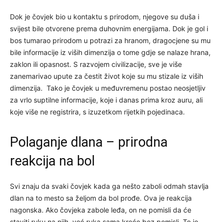
Dok je čovjek bio u kontaktu s prirodom, njegove su duša i
svijest bile otvorene prema duhovnim energijama. Dok je gol i
bos tumarao prirodom u potrazi za hranom, dragocjene su mu
bile informacije iz viših dimenzija o tome gdje se nalaze hrana,
zaklon ili opasnost. S razvojem civilizacije, sve je više
zanemarivao upute za čestit život koje su mu stizale iz viših
dimenzija. Tako je čovjek u međuvremenu postao neosjetljiv
za vrlo suptilne informacije, koje i danas prima kroz auru, ali
koje više ne registrira, s izuzetkom rijetkih pojedinaca.
Polaganje dlana – prirodna
reakcija na bol
Svi znaju da svaki čovjek kada ga nešto zaboli odmah stavlja
dlan na to mesto sa željom da bol prođe. Ova je reakcija
nagonska. Ako čovjeka zabole leđa, on ne pomisli da će
staviti ruku na njih, već ruka sama kreće bez pomisli. To je