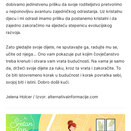
dobivamo jedinstvenu priliku da svoje roditeljstvo pretvorimo
u neponovljivu avanturu zajedničkog odrastanja. Uz kristalnu
djecu i mi odrasli imamo priliku da postanemo kristalni i da
zajedno zakoračimo na sljedeću stepenicu evolucijskog
razvoja.
Zato gledajte svoje dijete, ne sputavajte ga, radujte mu se,
učite od njega… Ono vam pokazuje put kojim čovječanstvo
treba krenuti i otvara vam vrata budućnosti. Na vama je samo
da, držeći svoje dijete za ruku, kroz ta vrata i zakoračite. To
će biti istovremeno korak u budućnost i korak povratka sebi,
svojoj biti i istini. Dobro došli kući.
Jelena Holcer / Izvor: alternativainformacije.com