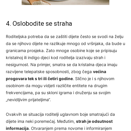
4. Oslobodite se straha
Roditeljska potreba da se zaštiti dijete često se svodi na želju
da se njihovo dijete ne razlikuje mnogo od vršnjaka, da bude u
granicama prosjeka. Zato mnoge osobine koje se pripisuju
kristalnoj ili indigo djeci kod roditelja izazivaju strah i
nesigurnost. Na primjer, smatra se da kristalna djeca imaju
razvijene telepatske sposobnosti, zbog čega
većina
progovara tek s tri ili četiri godine
. Slično je i s njihovom
osobinom da mogu vidjeti različite entitete na drugim
frekvencijama, pa su skloni igrama i druženju sa svojim
„nevidljivim prijateljima“.
Ovakvih se situacija roditelji uglavnom boje smatrajući da
dijete ima neki poremećaj. Međutim,
strah je odsutnost
informacija
. Otvaranjem prema novome i informiranjem