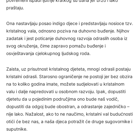
povremeni ispadi ljutnje kratkog su daha jer brzo i lako
praštaju.
Ona nastavljaju posao indigo djece i predstavljaju nosioce tzv.
kristalnog vala, odnosno poziva na duhovno buđenje. Njihov
zadatak i jest poticanje duhovnog razvoja odraslih osoba iz
svog okruženja, čime zapravo pomažu buđenje i
osvještavanja cjelokupnog ljudskog roda.
Zaista, uz prisutnost kristalnog djeteta, mnogi odrasli postaju
kristalni odrasli. Starosno ograničenje ne postoji jer bez obzira
na to koliko godina imate, možete sudjelovati u kristalnom
valu i dalje napredovati u osobnom razvoju. Ipak, dopustiti
djetetu da u pojedinim područjima ono bude naš vodič,
dopustiti da odgoj bude obostran, a odrastanje zajedničko –
nije lako. Nažalost, ako to ne naučimo, kristalni val budućnosti
otići će bez nas, a naša djeca potražit će druge sugovornike i
suputnike.