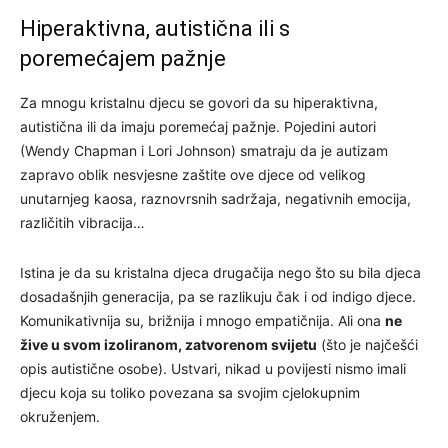
Hiperaktivna, autistična ili s
poremećajem pažnje
Za mnogu kristalnu djecu se govori da su hiperaktivna,
autistična ili da imaju poremećaj pažnje. Pojedini autori
(Wendy Chapman i Lori Johnson) smatraju da je autizam
zapravo oblik nesvjesne zaštite ove djece od velikog
unutarnjeg kaosa, raznovrsnih sadržaja, negativnih emocija,
različitih vibracija…
Istina je da su kristalna djeca drugačija nego što su bila djeca
dosadašnjih generacija, pa se razlikuju čak i od indigo djece.
Komunikativnija su, brižnija i mnogo empatičnija. Ali ona
ne
žive u svom izoliranom, zatvorenom svijetu
(što je najčešći
opis autistične osobe). Ustvari, nikad u povijesti nismo imali
djecu koja su toliko povezana sa svojim cjelokupnim
okruženjem.