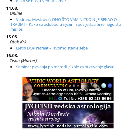
Kako se nositi s emocijama?
14.08.
Online
Vedrana Meštrović: ONO ŠTO VAM NITKO NIJE REKAO O
TRAUMI – Kako se osloboditi njezinih posljedica brže nego što
mislite
15.08.
Otok Krk
Ljetni DOP retreat – Izvorno stanje sebe
16.08.
Tisno (Murter)
Seminar pjevanja po metodi „Škole za otkrivanje glasa“
20.08.
Online
Radionica: Pomagači iz drugih dimenzija Online – otvoreno za
sve
21.08.
Zagreb+Online
Osnovni ThetaHealing® tečaj, Zagreb i Online
22.08.
Pula
Access BARS®, otpusti stres
23.08.