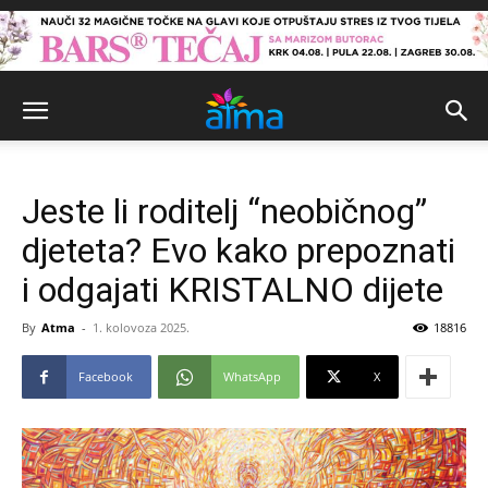
Jeste li roditelj “neobičnog”
djeteta? Evo kako prepoznati
i odgajati KRISTALNO dijete
By
Atma
-
1. kolovoza 2025.
18816
Facebook
WhatsApp
X