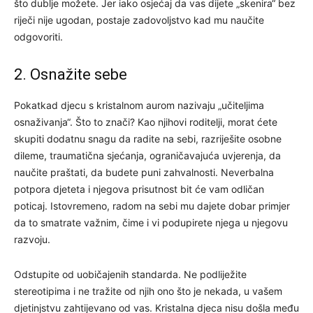
što dublje možete. Jer iako osjećaj da vas dijete „skenira“ bez
riječi nije ugodan, postaje zadovoljstvo kad mu naučite
odgovoriti.
2. Osnažite sebe
Pokatkad djecu s kristalnom aurom nazivaju „učiteljima
osnaživanja“. Što to znači? Kao njihovi roditelji, morat ćete
skupiti dodatnu snagu da radite na sebi, razriješite osobne
dileme, traumatična sjećanja, ograničavajuća uvjerenja, da
naučite praštati, da budete puni zahvalnosti. Neverbalna
potpora djeteta i njegova prisutnost bit će vam odličan
poticaj. Istovremeno, radom na sebi mu dajete dobar primjer
da to smatrate važnim, čime i vi podupirete njega u njegovu
razvoju.
Odstupite od uobičajenih standarda. Ne podliježite
stereotipima i ne tražite od njih ono što je nekada, u vašem
djetinjstvu zahtijevano od vas. Kristalna djeca nisu došla među