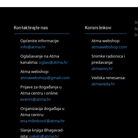
Pula
Access Energetski Facelift®
24.08.
S
Zagreb
Kontaktirajte nas
Korisni linkovi
b
Pjesma srca / Zagreb
D
Online
Općenite informacije:
Atma webshop:
Tečaj Višeg Vodstva, razvijanja intuicije i Akaša zapisa
info@atma.hr
atmawebshop.com
26.08.
Oglašavanje na Atma
Snimke radionica i
Online
kanalima:
oglasi@atma.hr
predavanja:
Postanite Nositelj Vibracije Nove Zemlje
atmazon.hr
27.08.
Atma webshop:
Visoko
atmawebshop@gmail.com
Vedska renesansa:
Alemka Dauskardt – Jednodnevna radionica sistemskih
atmaveda.hr
Prijave za događanja u
konstelacija
Atma centru i online:
29.08.
events@atma.hr
Zagreb
HOD PO ŽERAVICI – Seminar koji mijenja tijelo, duh i um
Organizacija događaja u
SoulFest – Festival glazbe, mudrosti i zajedništva
Atma centru:
30.08.
ena.milinković@atma.hr
Zagreb
Slanje knjiga Bhagavad-
Access BARS® edukacija otpusti stres
gita:
paketi@atma.hr
31.08.