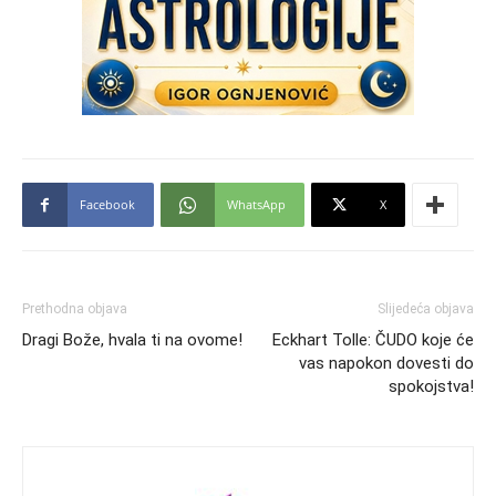
Facebook
WhatsApp
X
Prethodna objava
Slijedeća objava
Dragi Bože, hvala ti na ovome!
Eckhart Tolle: ČUDO koje će
vas napokon dovesti do
spokojstva!