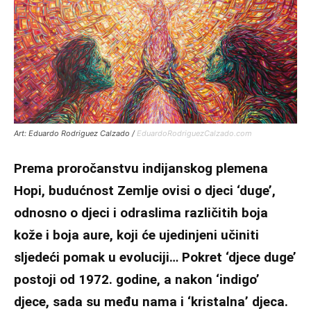
Art: Eduardo Rodriguez Calzado /
EduardoRodriguezCalzado.com
Prema proročanstvu indijanskog plemena
Hopi, budućnost Zemlje ovisi o djeci ‘duge’,
odnosno o djeci i odraslima različitih boja
kože i boja aure, koji će ujedinjeni učiniti
sljedeći pomak u evoluciji… Pokret ‘djece duge’
postoji od 1972. godine, a nakon ‘indigo’
djece, sada su među nama i ‘kristalna’ djeca.