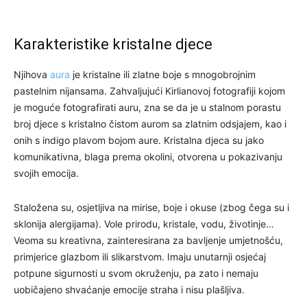
Karakteristike kristalne djece
Njihova
aura
je kristalne ili zlatne boje s mnogobrojnim
pastelnim nijansama. Zahvaljujući Kirlianovoj fotografiji kojom
je moguće fotografirati auru, zna se da je u stalnom porastu
broj djece s kristalno čistom aurom sa zlatnim odsjajem, kao i
onih s indigo plavom bojom aure. Kristalna djeca su jako
komunikativna, blaga prema okolini, otvorena u pokazivanju
svojih emocija.
Staložena su, osjetljiva na mirise, boje i okuse (zbog čega su i
sklonija alergijama). Vole prirodu, kristale, vodu, životinje…
Veoma su kreativna, zainteresirana za bavljenje umjetnošću,
primjerice glazbom ili slikarstvom. Imaju unutarnji osjećaj
potpune sigurnosti u svom okruženju, pa zato i nemaju
uobičajeno shvaćanje emocije straha i nisu plašljiva.