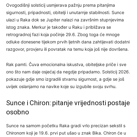
Ovogodišnji solsticij usmjerava pažnju prema pitanjima
sigurnosti, pripadnosti, obitelji i unutarnje stabilnosti. Sunce
ulazi u Raka dok se Jupiter nalazi na završnim stupnjevima
istog znaka. Merkur je također u Raku i približava se
retrogradnoj fazi koja počinje 29.6. Zbog toga će mnoge
odluke donesene tijekom prvih ljetnih dana zahtijevati dodatni
razgovor, provjeru ili povratak na temu koja još nije dovršena.
Rak pamti. Čuva emocionalna iskustva, obiteljske priče i sve
ono što nam daje osjećaj da negdje pripadamo. Solsticij 2026.
pokazuje gdje smo izgradili stvarnu sigurnost, a gdje se još
uvijek oslanjamo na navike koje su izgubile svoju svrhu.
Sunce i Chiron: pitanje vrijednosti postaje
osobno
Sunce na samom početku Raka gradi vrlo precizan sekstil s
Chironom koji je 19.6. prvi put ušao u znak Bika. Chiron će u