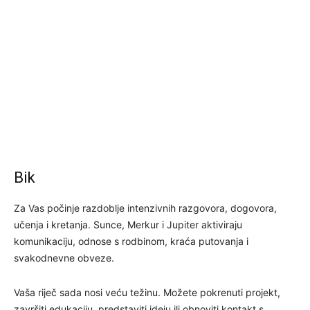
Bik
Za Vas počinje razdoblje intenzivnih razgovora, dogovora,
učenja i kretanja. Sunce, Merkur i Jupiter aktiviraju
komunikaciju, odnose s rodbinom, kraća putovanja i
svakodnevne obveze.
Vaša riječ sada nosi veću težinu. Možete pokrenuti projekt,
završiti edukaciju, predstaviti ideju ili obnoviti kontakt s