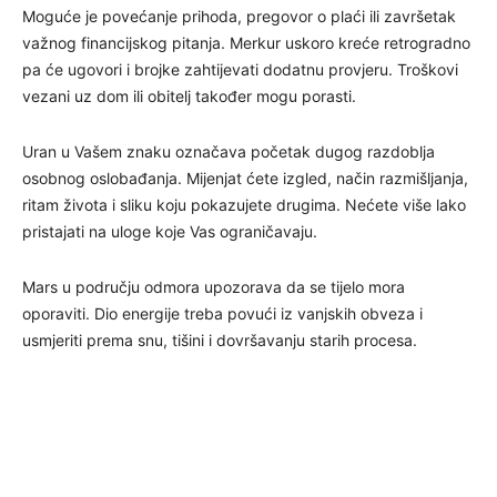
Moguće je povećanje prihoda, pregovor o plaći ili završetak
važnog financijskog pitanja. Merkur uskoro kreće retrogradno
pa će ugovori i brojke zahtijevati dodatnu provjeru. Troškovi
vezani uz dom ili obitelj također mogu porasti.
Uran u Vašem znaku označava početak dugog razdoblja
osobnog oslobađanja. Mijenjat ćete izgled, način razmišljanja,
ritam života i sliku koju pokazujete drugima. Nećete više lako
pristajati na uloge koje Vas ograničavaju.
Mars u području odmora upozorava da se tijelo mora
oporaviti. Dio energije treba povući iz vanjskih obveza i
usmjeriti prema snu, tišini i dovršavanju starih procesa.