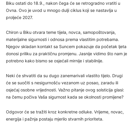
Biku ostati do 18.9., nakon čega će se retrogradno vratiti u
Ovna. Ovo je uvod u mnogo dulji ciklus koji se nastavlja u
proljeće 2027.
Chiron u Biku otvara teme tijela, novca, samopoštovanja,
materijalne sigurnosti i odnosa prema vlastitim potrebama.
Njegov skladan kontakt sa Suncem pokazuje da početak ljeta
donosi priliku za praktičnu promjenu. Jasnije vidimo što nam je
potrebno kako bismo se osjećali mirnije i stabilnije.
Neki će shvatiti da su dugo zanemarivali vlastito tijelo. Drugi
će se suočiti s nesigurnošću vezanom uz posao, zaradu ili
osjećaj osobne vrijednosti. Važno pitanje ovog solsticija glasi:
na čemu počiva Vaša sigurnost kada se okolnosti promijene?
Odgovor će se tražiti kroz konkretne odluke. Vrijeme, novac,
energija i pažnja postaju mjerilo stvarnih prioriteta.