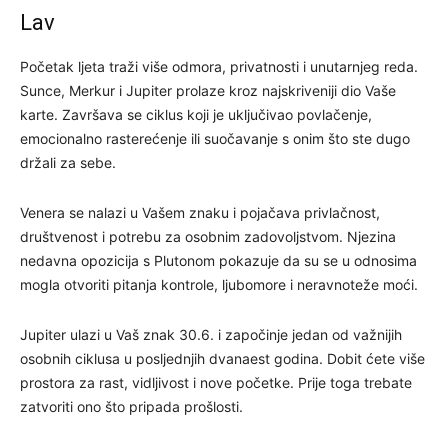
Lav
Početak ljeta traži više odmora, privatnosti i unutarnjeg reda.
Sunce, Merkur i Jupiter prolaze kroz najskriveniji dio Vaše
karte. Završava se ciklus koji je uključivao povlačenje,
emocionalno rasterećenje ili suočavanje s onim što ste dugo
držali za sebe.
Venera se nalazi u Vašem znaku i pojačava privlačnost,
društvenost i potrebu za osobnim zadovoljstvom. Njezina
nedavna opozicija s Plutonom pokazuje da su se u odnosima
mogla otvoriti pitanja kontrole, ljubomore i neravnoteže moći.
Jupiter ulazi u Vaš znak 30.6. i započinje jedan od važnijih
osobnih ciklusa u posljednjih dvanaest godina. Dobit ćete više
prostora za rast, vidljivost i nove početke. Prije toga trebate
zatvoriti ono što pripada prošlosti.