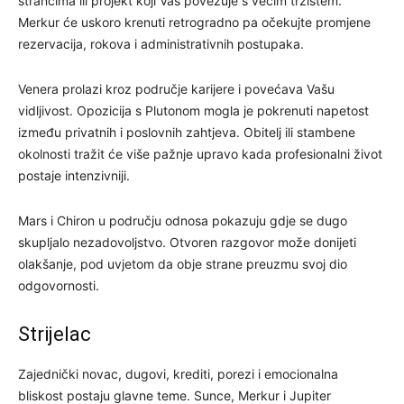
strancima ili projekt koji Vas povezuje s većim tržištem.
Merkur će uskoro krenuti retrogradno pa očekujte promjene
rezervacija, rokova i administrativnih postupaka.
Venera prolazi kroz područje karijere i povećava Vašu
vidljivost. Opozicija s Plutonom mogla je pokrenuti napetost
između privatnih i poslovnih zahtjeva. Obitelj ili stambene
okolnosti tražit će više pažnje upravo kada profesionalni život
postaje intenzivniji.
Mars i Chiron u području odnosa pokazuju gdje se dugo
skupljalo nezadovoljstvo. Otvoren razgovor može donijeti
olakšanje, pod uvjetom da obje strane preuzmu svoj dio
odgovornosti.
Strijelac
Zajednički novac, dugovi, krediti, porezi i emocionalna
bliskost postaju glavne teme. Sunce, Merkur i Jupiter