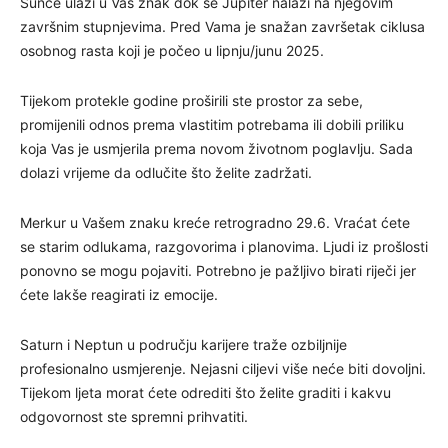
Sunce ulazi u Vaš znak dok se Jupiter nalazi na njegovim
završnim stupnjevima. Pred Vama je snažan završetak ciklusa
osobnog rasta koji je počeo u lipnju/junu 2025.
Tijekom protekle godine proširili ste prostor za sebe,
promijenili odnos prema vlastitim potrebama ili dobili priliku
koja Vas je usmjerila prema novom životnom poglavlju. Sada
dolazi vrijeme da odlučite što želite zadržati.
Merkur u Vašem znaku kreće retrogradno 29.6. Vraćat ćete
se starim odlukama, razgovorima i planovima. Ljudi iz prošlosti
ponovno se mogu pojaviti. Potrebno je pažljivo birati riječi jer
ćete lakše reagirati iz emocije.
Saturn i Neptun u području karijere traže ozbiljnije
profesionalno usmjerenje. Nejasni ciljevi više neće biti dovoljni.
Tijekom ljeta morat ćete odrediti što želite graditi i kakvu
odgovornost ste spremni prihvatiti.