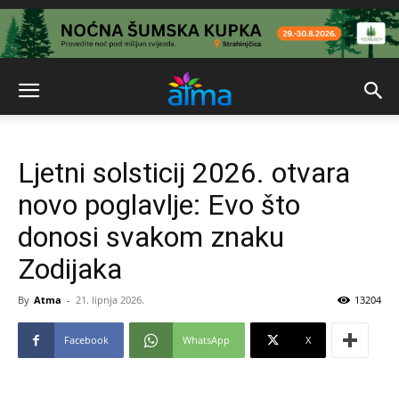
Ljetni solsticij 2026. otvara
novo poglavlje: Evo što
donosi svakom znaku
Zodijaka
By
Atma
-
21. lipnja 2026.
13204
Facebook
WhatsApp
X