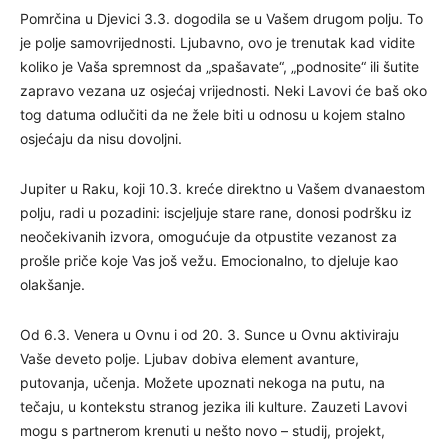
Pomrčina u Djevici 3.3. dogodila se u Vašem drugom polju. To
je polje samovrijednosti. Ljubavno, ovo je trenutak kad vidite
koliko je Vaša spremnost da „spašavate“, „podnosite“ ili šutite
zapravo vezana uz osjećaj vrijednosti. Neki Lavovi će baš oko
tog datuma odlučiti da ne žele biti u odnosu u kojem stalno
osjećaju da nisu dovoljni.
Jupiter u Raku, koji 10.3. kreće direktno u Vašem dvanaestom
polju, radi u pozadini: iscjeljuje stare rane, donosi podršku iz
neočekivanih izvora, omogućuje da otpustite vezanost za
prošle priče koje Vas još vežu. Emocionalno, to djeluje kao
olakšanje.
Od 6.3. Venera u Ovnu i od 20. 3. Sunce u Ovnu aktiviraju
Vaše deveto polje. Ljubav dobiva element avanture,
putovanja, učenja. Možete upoznati nekoga na putu, na
tečaju, u kontekstu stranog jezika ili kulture. Zauzeti Lavovi
mogu s partnerom krenuti u nešto novo – studij, projekt,