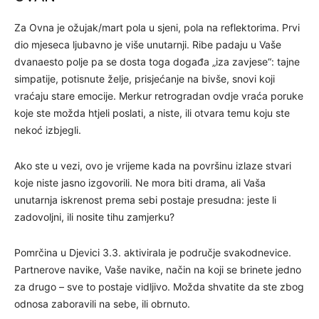
Za Ovna je ožujak/mart pola u sjeni, pola na reflektorima. Prvi
dio mjeseca ljubavno je više unutarnji. Ribe padaju u Vaše
dvanaesto polje pa se dosta toga događa „iza zavjese“: tajne
simpatije, potisnute želje, prisjećanje na bivše, snovi koji
vraćaju stare emocije. Merkur retrogradan ovdje vraća poruke
koje ste možda htjeli poslati, a niste, ili otvara temu koju ste
nekoć izbjegli.
Ako ste u vezi, ovo je vrijeme kada na površinu izlaze stvari
koje niste jasno izgovorili. Ne mora biti drama, ali Vaša
unutarnja iskrenost prema sebi postaje presudna: jeste li
zadovoljni, ili nosite tihu zamjerku?
Pomrčina u Djevici 3.3. aktivirala je područje svakodnevice.
Partnerove navike, Vaše navike, način na koji se brinete jedno
za drugo – sve to postaje vidljivo. Možda shvatite da ste zbog
odnosa zaboravili na sebe, ili obrnuto.