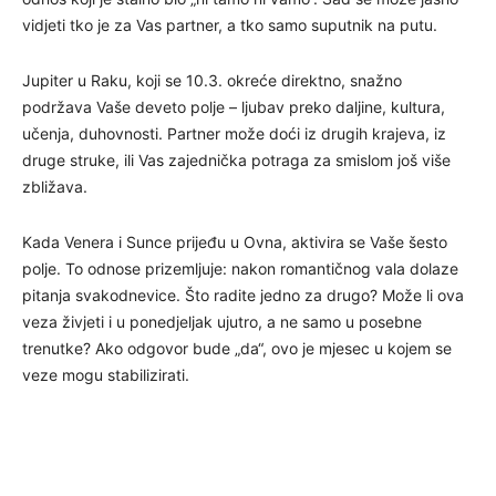
vidjeti tko je za Vas partner, a tko samo suputnik na putu.
Jupiter u Raku, koji se 10.3. okreće direktno, snažno
podržava Vaše deveto polje – ljubav preko daljine, kultura,
učenja, duhovnosti. Partner može doći iz drugih krajeva, iz
druge struke, ili Vas zajednička potraga za smislom još više
zbližava.
Kada Venera i Sunce prijeđu u Ovna, aktivira se Vaše šesto
polje. To odnose prizemljuje: nakon romantičnog vala dolaze
pitanja svakodnevice. Što radite jedno za drugo? Može li ova
veza živjeti i u ponedjeljak ujutro, a ne samo u posebne
trenutke? Ako odgovor bude „da“, ovo je mjesec u kojem se
veze mogu stabilizirati.