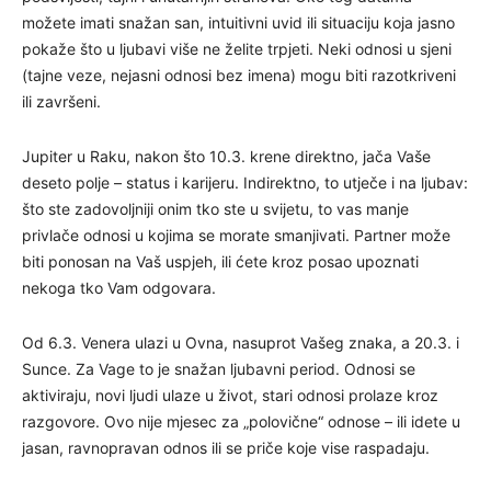
možete imati snažan san, intuitivni uvid ili situaciju koja jasno
pokaže što u ljubavi više ne želite trpjeti. Neki odnosi u sjeni
(tajne veze, nejasni odnosi bez imena) mogu biti razotkriveni
ili završeni.
Jupiter u Raku, nakon što 10.3. krene direktno, jača Vaše
deseto polje – status i karijeru. Indirektno, to utječe i na ljubav:
što ste zadovoljniji onim tko ste u svijetu, to vas manje
privlače odnosi u kojima se morate smanjivati. Partner može
biti ponosan na Vaš uspjeh, ili ćete kroz posao upoznati
nekoga tko Vam odgovara.
Od 6.3. Venera ulazi u Ovna, nasuprot Vašeg znaka, a 20.3. i
Sunce. Za Vage to je snažan ljubavni period. Odnosi se
aktiviraju, novi ljudi ulaze u život, stari odnosi prolaze kroz
razgovore. Ovo nije mjesec za „polovične“ odnose – ili idete u
jasan, ravnopravan odnos ili se priče koje vise raspadaju.