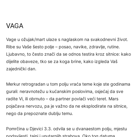
VAGA
Vage u ožujak/mart ulaze s naglaskom na svakodnevni život.
Ribe su Vaše šesto polje – posao, navike, zdravlje, rutine.
Ljubavno, to često znači da se odnos testira kroz sitnice: kako
dijelite obaveze, tko se za koga brine, kako izgleda Vaš
zajednički dan.
Merkur retrogradan u tom polju vraća teme koje ste godinama
gurali: neravnotežu u kućanskim poslovima, osjećaj da sve
radite Vi, ili obrnuto – da partner povlači veći teret. Mars
pojačava nervozu, pa je važno da ne eksplodirate na sitnice,
nego da prepoznate dublju temu.
Pomrčina u Djevici 3.3. odvila se u dvanaestom polju, mjestu
podsvijesti, tajni i unutarnjih strahova. Oko tog datuma