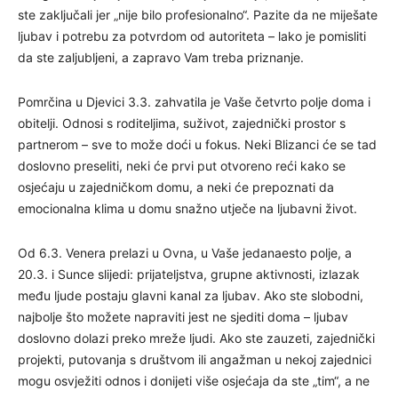
ste zaključali jer „nije bilo profesionalno“. Pazite da ne miješate
ljubav i potrebu za potvrdom od autoriteta – lako je pomisliti
da ste zaljubljeni, a zapravo Vam treba priznanje.
Pomrčina u Djevici 3.3. zahvatila je Vaše četvrto polje doma i
obitelji. Odnosi s roditeljima, suživot, zajednički prostor s
partnerom – sve to može doći u fokus. Neki Blizanci će se tad
doslovno preseliti, neki će prvi put otvoreno reći kako se
osjećaju u zajedničkom domu, a neki će prepoznati da
emocionalna klima u domu snažno utječe na ljubavni život.
Od 6.3. Venera prelazi u Ovna, u Vaše jedanaesto polje, a
20.3. i Sunce slijedi: prijateljstva, grupne aktivnosti, izlazak
među ljude postaju glavni kanal za ljubav. Ako ste slobodni,
najbolje što možete napraviti jest ne sjediti doma – ljubav
doslovno dolazi preko mreže ljudi. Ako ste zauzeti, zajednički
projekti, putovanja s društvom ili angažman u nekoj zajednici
mogu osvježiti odnos i donijeti više osjećaja da ste „tim“, a ne