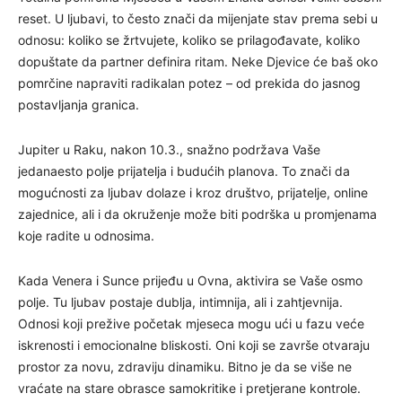
reset. U ljubavi, to često znači da mijenjate stav prema sebi u
odnosu: koliko se žrtvujete, koliko se prilagođavate, koliko
dopuštate da partner definira ritam. Neke Djevice će baš oko
pomrčine napraviti radikalan potez – od prekida do jasnog
postavljanja granica.
Jupiter u Raku, nakon 10.3., snažno podržava Vaše
jedanaesto polje prijatelja i budućih planova. To znači da
mogućnosti za ljubav dolaze i kroz društvo, prijatelje, online
zajednice, ali i da okruženje može biti podrška u promjenama
koje radite u odnosima.
Kada Venera i Sunce prijeđu u Ovna, aktivira se Vaše osmo
polje. Tu ljubav postaje dublja, intimnija, ali i zahtjevnija.
Odnosi koji prežive početak mjeseca mogu ući u fazu veće
iskrenosti i emocionalne bliskosti. Oni koji se završe otvaraju
prostor za novu, zdraviju dinamiku. Bitno je da se više ne
vraćate na stare obrasce samokritike i pretjerane kontrole.