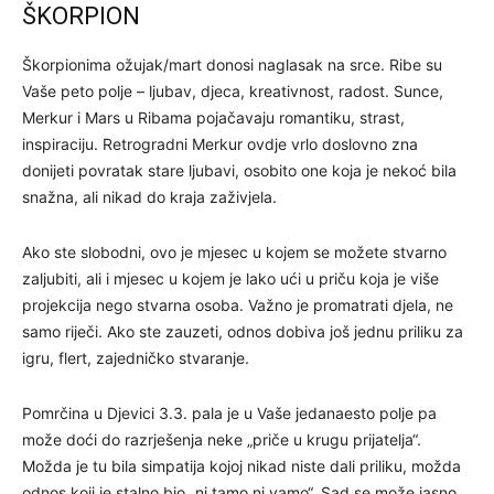
ŠKORPION
Škorpionima ožujak/mart donosi naglasak na srce. Ribe su
Vaše peto polje – ljubav, djeca, kreativnost, radost. Sunce,
Merkur i Mars u Ribama pojačavaju romantiku, strast,
inspiraciju. Retrogradni Merkur ovdje vrlo doslovno zna
donijeti povratak stare ljubavi, osobito one koja je nekoć bila
snažna, ali nikad do kraja zaživjela.
Ako ste slobodni, ovo je mjesec u kojem se možete stvarno
zaljubiti, ali i mjesec u kojem je lako ući u priču koja je više
projekcija nego stvarna osoba. Važno je promatrati djela, ne
samo riječi. Ako ste zauzeti, odnos dobiva još jednu priliku za
igru, flert, zajedničko stvaranje.
Pomrčina u Djevici 3.3. pala je u Vaše jedanaesto polje pa
može doći do razrješenja neke „priče u krugu prijatelja“.
Možda je tu bila simpatija kojoj nikad niste dali priliku, možda
odnos koji je stalno bio „ni tamo ni vamo“. Sad se može jasno