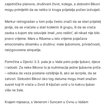
zajedničke planove, društveni život, kolege, a slobodni Bikovi
mogu primijetiti da se netko iz kruga prijatelja počeo izdvajati.
Merkur retrogradan u tom polju često znači da se stari prijatelj
javlja, da se vraćate u stari kolektiv ili grupu, ili da se vraća
osoba s kojom ste oduvijek imali „ono nešto“, ali nikad nije bilo
pravo vrijeme. Mars u Ribama u isto vrijeme pojačava
emocionalnu dinamiku u društvu: male ljubomore, privlačnosti,
neizgovorene simpatije.
Pomrčina u Djevici 3.3. pala je u Vaše peto polje ljubavi, djece
i radosti. Za neke Bikove to je kulminacija jedne ljubavne priče
– odluka da veza postane ozbiljnija ili, ako se iscrpila, da se
zatvori. Slobodni Bikovi oko tog datuma mogu imati snažan
susret koji ih vraća u život ili ključan uvid u to kakvu ljubav
više ne žele.
Krajem mjeseca, s Venerom i Suncem u Ovnu u Vašem