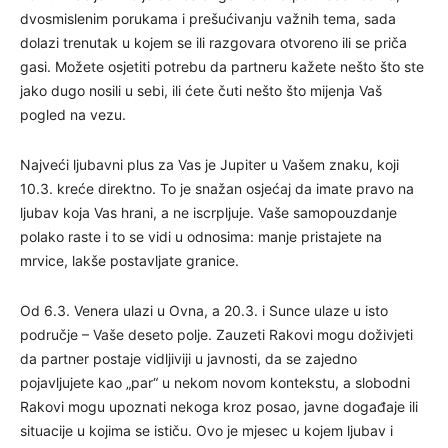
dvosmislenim porukama i prešućivanju važnih tema, sada
dolazi trenutak u kojem se ili razgovara otvoreno ili se priča
gasi. Možete osjetiti potrebu da partneru kažete nešto što ste
jako dugo nosili u sebi, ili ćete čuti nešto što mijenja Vaš
pogled na vezu.
Najveći ljubavni plus za Vas je Jupiter u Vašem znaku, koji
10.3. kreće direktno. To je snažan osjećaj da imate pravo na
ljubav koja Vas hrani, a ne iscrpljuje. Vaše samopouzdanje
polako raste i to se vidi u odnosima: manje pristajete na
mrvice, lakše postavljate granice.
Od 6.3. Venera ulazi u Ovna, a 20.3. i Sunce ulaze u isto
područje – Vaše deseto polje. Zauzeti Rakovi mogu doživjeti
da partner postaje vidljiviji u javnosti, da se zajedno
pojavljujete kao „par“ u nekom novom kontekstu, a slobodni
Rakovi mogu upoznati nekoga kroz posao, javne događaje ili
situacije u kojima se ističu. Ovo je mjesec u kojem ljubav i