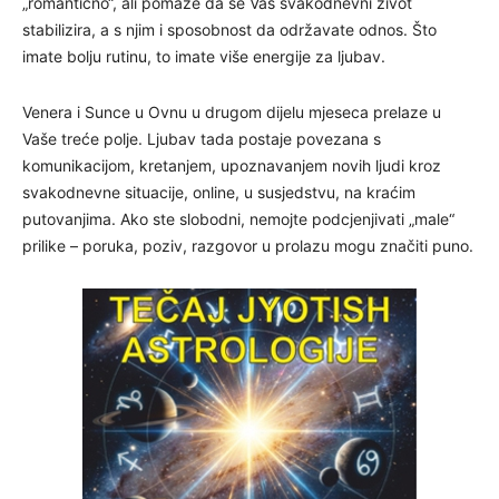
„romantično“, ali pomaže da se Vaš svakodnevni život
stabilizira, a s njim i sposobnost da održavate odnos. Što
imate bolju rutinu, to imate više energije za ljubav.
Venera i Sunce u Ovnu u drugom dijelu mjeseca prelaze u
Vaše treće polje. Ljubav tada postaje povezana s
komunikacijom, kretanjem, upoznavanjem novih ljudi kroz
svakodnevne situacije, online, u susjedstvu, na kraćim
putovanjima. Ako ste slobodni, nemojte podcjenjivati „male“
prilike – poruka, poziv, razgovor u prolazu mogu značiti puno.