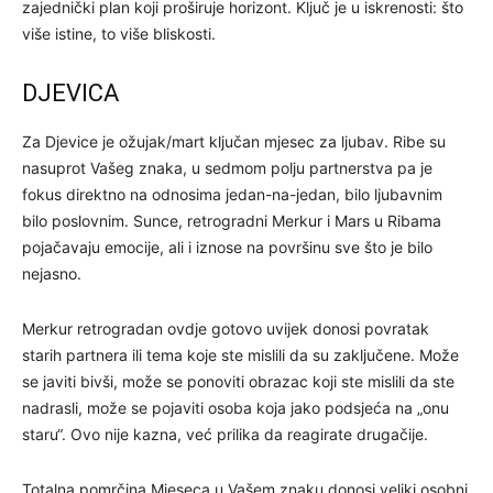
zajednički plan koji proširuje horizont. Ključ je u iskrenosti: što
više istine, to više bliskosti.
DJEVICA
Za Djevice je ožujak/mart ključan mjesec za ljubav. Ribe su
nasuprot Vašeg znaka, u sedmom polju partnerstva pa je
fokus direktno na odnosima jedan-na-jedan, bilo ljubavnim
bilo poslovnim. Sunce, retrogradni Merkur i Mars u Ribama
pojačavaju emocije, ali i iznose na površinu sve što je bilo
nejasno.
Merkur retrogradan ovdje gotovo uvijek donosi povratak
starih partnera ili tema koje ste mislili da su zaključene. Može
se javiti bivši, može se ponoviti obrazac koji ste mislili da ste
nadrasli, može se pojaviti osoba koja jako podsjeća na „onu
staru“. Ovo nije kazna, već prilika da reagirate drugačije.
Totalna pomrčina Mjeseca u Vašem znaku donosi veliki osobni