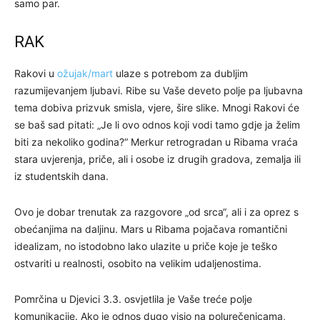
samo par.
RAK
Rakovi u
ožujak/mart
ulaze s potrebom za dubljim
razumijevanjem ljubavi. Ribe su Vaše deveto polje pa ljubavna
tema dobiva prizvuk smisla, vjere, šire slike. Mnogi Rakovi će
se baš sad pitati: „Je li ovo odnos koji vodi tamo gdje ja želim
biti za nekoliko godina?“ Merkur retrogradan u Ribama vraća
stara uvjerenja, priče, ali i osobe iz drugih gradova, zemalja ili
iz studentskih dana.
Ovo je dobar trenutak za razgovore „od srca“, ali i za oprez s
obećanjima na daljinu. Mars u Ribama pojačava romantični
idealizam, no istodobno lako ulazite u priče koje je teško
ostvariti u realnosti, osobito na velikim udaljenostima.
Pomrčina u Djevici 3.3. osvjetlila je Vaše treće polje
komunikacije. Ako je odnos dugo visio na polurečenicama,