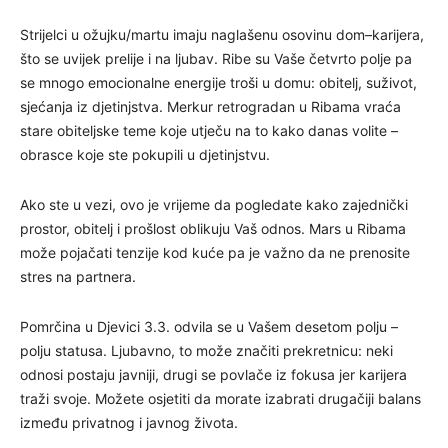
Strijelci u ožujku/martu imaju naglašenu osovinu dom–karijera,
što se uvijek prelije i na ljubav. Ribe su Vaše četvrto polje pa
se mnogo emocionalne energije troši u domu: obitelj, suživot,
sjećanja iz djetinjstva. Merkur retrogradan u Ribama vraća
stare obiteljske teme koje utječu na to kako danas volite –
obrasce koje ste pokupili u djetinjstvu.
Ako ste u vezi, ovo je vrijeme da pogledate kako zajednički
prostor, obitelj i prošlost oblikuju Vaš odnos. Mars u Ribama
može pojačati tenzije kod kuće pa je važno da ne prenosite
stres na partnera.
Pomrčina u Djevici 3.3. odvila se u Vašem desetom polju –
polju statusa. Ljubavno, to može značiti prekretnicu: neki
odnosi postaju javniji, drugi se povlače iz fokusa jer karijera
traži svoje. Možete osjetiti da morate izabrati drugačiji balans
između privatnog i javnog života.