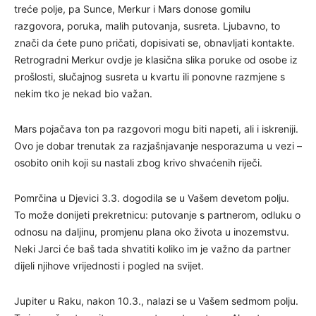
treće polje, pa Sunce, Merkur i Mars donose gomilu
razgovora, poruka, malih putovanja, susreta. Ljubavno, to
znači da ćete puno pričati, dopisivati se, obnavljati kontakte.
Retrogradni Merkur ovdje je klasična slika poruke od osobe iz
prošlosti, slučajnog susreta u kvartu ili ponovne razmjene s
nekim tko je nekad bio važan.
Mars pojačava ton pa razgovori mogu biti napeti, ali i iskreniji.
Ovo je dobar trenutak za razjašnjavanje nesporazuma u vezi –
osobito onih koji su nastali zbog krivo shvaćenih riječi.
Pomrčina u Djevici 3.3. dogodila se u Vašem devetom polju.
To može donijeti prekretnicu: putovanje s partnerom, odluku o
odnosu na daljinu, promjenu plana oko života u inozemstvu.
Neki Jarci će baš tada shvatiti koliko im je važno da partner
dijeli njihove vrijednosti i pogled na svijet.
Jupiter u Raku, nakon 10.3., nalazi se u Vašem sedmom polju.