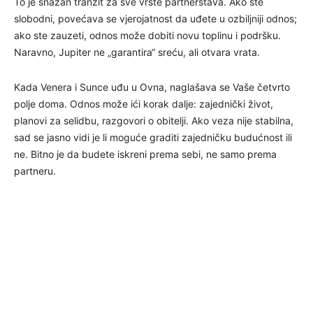
To je snažan tranzit za sve vrste partnerstava. Ako ste
slobodni, povećava se vjerojatnost da uđete u ozbiljniji odnos;
ako ste zauzeti, odnos može dobiti novu toplinu i podršku.
Naravno, Jupiter ne „garantira“ sreću, ali otvara vrata.
Kada Venera i Sunce uđu u Ovna, naglašava se Vaše četvrto
polje doma. Odnos može ići korak dalje: zajednički život,
planovi za selidbu, razgovori o obitelji. Ako veza nije stabilna,
sad se jasno vidi je li moguće graditi zajedničku budućnost ili
ne. Bitno je da budete iskreni prema sebi, ne samo prema
partneru.