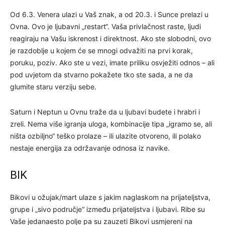
Od 6.3. Venera ulazi u Vaš znak, a od 20.3. i Sunce prelazi u
Ovna. Ovo je ljubavni „restart“. Vaša privlačnost raste, ljudi
reagiraju na Vašu iskrenost i direktnost. Ako ste slobodni, ovo
je razdoblje u kojem će se mnogi odvažiti na prvi korak,
poruku, poziv. Ako ste u vezi, imate priliku osvježiti odnos – ali
pod uvjetom da stvarno pokažete tko ste sada, a ne da
glumite staru verziju sebe.
Saturn i Neptun u Ovnu traže da u ljubavi budete i hrabri i
zreli. Nema više igranja uloga, kombinacije tipa „igramo se, ali
ništa ozbiljno“ teško prolaze – ili ulazite otvoreno, ili polako
nestaje energija za održavanje odnosa iz navike.
BIK
Bikovi u ožujak/mart ulaze s jakim naglaskom na prijateljstva,
grupe i „sivo područje“ između prijateljstva i ljubavi. Ribe su
Vaše jedanaesto polje pa su zauzeti Bikovi usmjereni na