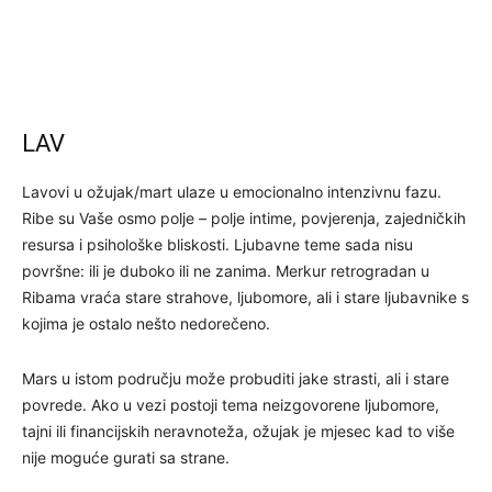
LAV
Lavovi u ožujak/mart ulaze u emocionalno intenzivnu fazu.
Ribe su Vaše osmo polje – polje intime, povjerenja, zajedničkih
resursa i psihološke bliskosti. Ljubavne teme sada nisu
površne: ili je duboko ili ne zanima. Merkur retrogradan u
Ribama vraća stare strahove, ljubomore, ali i stare ljubavnike s
kojima je ostalo nešto nedorečeno.
Mars u istom području može probuditi jake strasti, ali i stare
povrede. Ako u vezi postoji tema neizgovorene ljubomore,
tajni ili financijskih neravnoteža, ožujak je mjesec kad to više
nije moguće gurati sa strane.