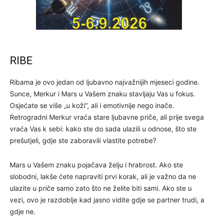
RIBE
Ribama je ovo jedan od ljubavno najvažnijih mjeseci godine.
Sunce, Merkur i Mars u Vašem znaku stavljaju Vas u fokus.
Osjećate se više „u koži“, ali i emotivnije nego inače.
Retrogradni Merkur vraća stare ljubavne priče, ali prije svega
vraća Vas k sebi: kako ste do sada ulazili u odnose, što ste
prešutjeli, gdje ste zaboravili vlastite potrebe?
Mars u Vašem znaku pojačava želju i hrabrost. Ako ste
slobodni, lakše ćete napraviti prvi korak, ali je važno da ne
ulazite u priče samo zato što ne želite biti sami. Ako ste u
vezi, ovo je razdoblje kad jasno vidite gdje se partner trudi, a
gdje ne.