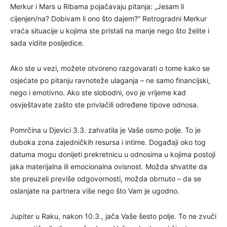
Merkur i Mars u Ribama pojačavaju pitanja: „Jesam li
cijenjen/na? Dobivam li ono što dajem?“ Retrogradni Merkur
vraća situacije u kojima ste pristali na manje nego što želite i
sada vidite posljedice.
Ako ste u vezi, možete otvoreno razgovarati o tome kako se
osjećate po pitanju ravnoteže ulaganja – ne samo financijski,
nego i emotivno. Ako ste slobodni, ovo je vrijeme kad
osvještavate zašto ste privlačili određene tipove odnosa.
Pomrčina u Djevici 3.3. zahvatila je Vaše osmo polje. To je
duboka zona zajedničkih resursa i intime. Događaji oko tog
datuma mogu donijeti prekretnicu u odnosima u kojima postoji
jaka materijalna ili emocionalna ovisnost. Možda shvatite da
ste preuzeli previše odgovornosti, možda obrnuto – da se
oslanjate na partnera više nego što Vam je ugodno.
Jupiter u Raku, nakon 10.3., jača Vaše šesto polje. To ne zvuči