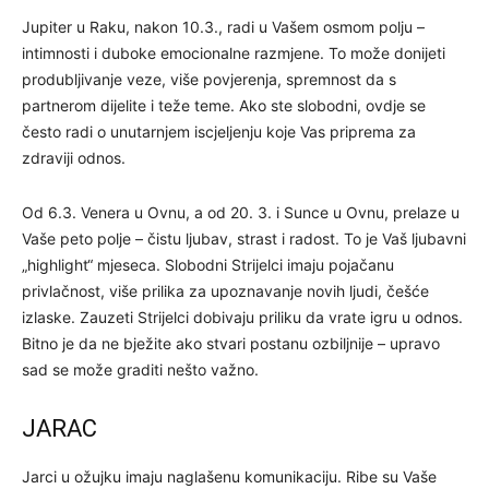
Jupiter u Raku, nakon 10.3., radi u Vašem osmom polju –
intimnosti i duboke emocionalne razmjene. To može donijeti
produbljivanje veze, više povjerenja, spremnost da s
partnerom dijelite i teže teme. Ako ste slobodni, ovdje se
često radi o unutarnjem iscjeljenju koje Vas priprema za
zdraviji odnos.
Od 6.3. Venera u Ovnu, a od 20. 3. i Sunce u Ovnu, prelaze u
Vaše peto polje – čistu ljubav, strast i radost. To je Vaš ljubavni
„highlight“ mjeseca. Slobodni Strijelci imaju pojačanu
privlačnost, više prilika za upoznavanje novih ljudi, češće
izlaske. Zauzeti Strijelci dobivaju priliku da vrate igru u odnos.
Bitno je da ne bježite ako stvari postanu ozbiljnije – upravo
sad se može graditi nešto važno.
JARAC
Jarci u ožujku imaju naglašenu komunikaciju. Ribe su Vaše