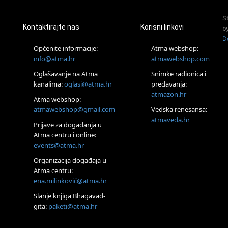
24.08.
S
Zagreb
Kontaktirajte nas
Korisni linkovi
b
Pjesma srca / Zagreb
D
Online
Općenite informacije:
Atma webshop:
Tečaj Višeg Vodstva, razvijanja intuicije i Akaša zapisa
info@atma.hr
atmawebshop.com
26.08.
Oglašavanje na Atma
Snimke radionica i
Online
kanalima:
oglasi@atma.hr
predavanja:
Postanite Nositelj Vibracije Nove Zemlje
atmazon.hr
27.08.
Atma webshop:
Visoko
atmawebshop@gmail.com
Vedska renesansa:
Alemka Dauskardt – Jednodnevna radionica sistemskih
atmaveda.hr
Prijave za događanja u
konstelacija
Atma centru i online:
29.08.
events@atma.hr
Zagreb
HOD PO ŽERAVICI – Seminar koji mijenja tijelo, duh i um
Organizacija događaja u
SoulFest – Festival glazbe, mudrosti i zajedništva
Atma centru:
30.08.
ena.milinković@atma.hr
Zagreb
Slanje knjiga Bhagavad-
Access BARS® edukacija otpusti stres
gita:
paketi@atma.hr
31.08.
Zagreb
Access Energetski Facelift®