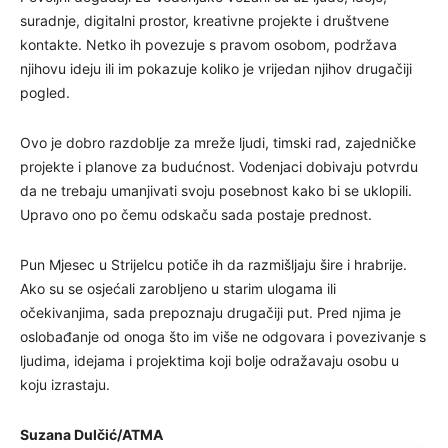
suradnje, digitalni prostor, kreativne projekte i društvene
kontakte. Netko ih povezuje s pravom osobom, podržava
njihovu ideju ili im pokazuje koliko je vrijedan njihov drugačiji
pogled.
Ovo je dobro razdoblje za mreže ljudi, timski rad, zajedničke
projekte i planove za budućnost. Vodenjaci dobivaju potvrdu
da ne trebaju umanjivati svoju posebnost kako bi se uklopili.
Upravo ono po čemu odskaču sada postaje prednost.
Pun Mjesec u Strijelcu potiče ih da razmišljaju šire i hrabrije.
Ako su se osjećali zarobljeno u starim ulogama ili
očekivanjima, sada prepoznaju drugačiji put. Pred njima je
oslobađanje od onoga što im više ne odgovara i povezivanje s
ljudima, idejama i projektima koji bolje odražavaju osobu u
koju izrastaju.
Suzana Dulčić/ATMA