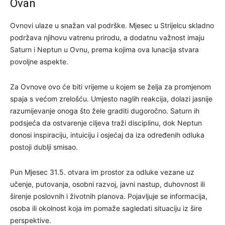
Ovan
Ovnovi ulaze u snažan val podrške. Mjesec u Strijelcu skladno
podržava njihovu vatrenu prirodu, a dodatnu važnost imaju
Saturn i Neptun u Ovnu, prema kojima ova lunacija stvara
povoljne aspekte.
Za Ovnove ovo će biti vrijeme u kojem se želja za promjenom
spaja s većom zrelošću. Umjesto naglih reakcija, dolazi jasnije
razumijevanje onoga što žele graditi dugoročno. Saturn ih
podsjeća da ostvarenje ciljeva traži disciplinu, dok Neptun
donosi inspiraciju, intuiciju i osjećaj da iza određenih odluka
postoji dublji smisao.
Pun Mjesec 31.5. otvara im prostor za odluke vezane uz
učenje, putovanja, osobni razvoj, javni nastup, duhovnost ili
širenje poslovnih i životnih planova. Pojavljuje se informacija,
osoba ili okolnost koja im pomaže sagledati situaciju iz šire
perspektive.