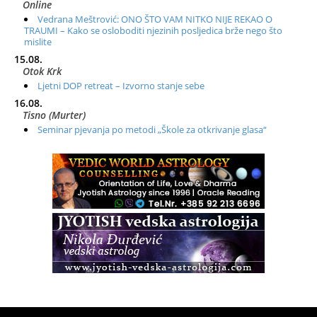
Online
Vedrana Meštrović: ONO ŠTO VAM NITKO NIJE REKAO O
TRAUMI – Kako se osloboditi njezinih posljedica brže nego što
mislite
15.08.
Otok Krk
Ljetni DOP retreat – Izvorno stanje sebe
16.08.
Tisno (Murter)
Seminar pjevanja po metodi „Škole za otkrivanje glasa“
20.08.
Online
Radionica: Pomagači iz drugih dimenzija Online – otvoreno za
sve
21.08.
Zagreb+Online
Osnovni ThetaHealing® tečaj, Zagreb i Online
22.08.
Pula
Access BARS®, otpusti stres
23.08.
Pula
Access Energetski Facelift®