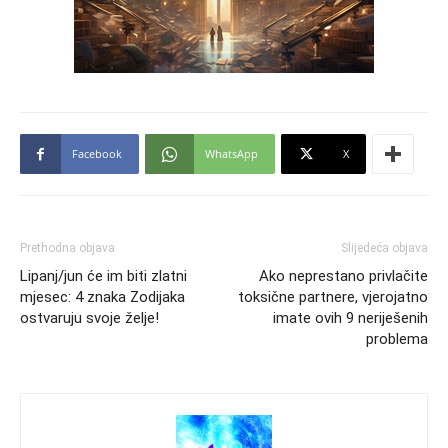
Facebook
WhatsApp
X
Prethodna objava
Slijedeća objava
Lipanj/jun će im biti zlatni
Ako neprestano privlačite
mjesec: 4 znaka Zodijaka
toksične partnere, vjerojatno
ostvaruju svoje želje!
imate ovih 9 neriješenih
problema