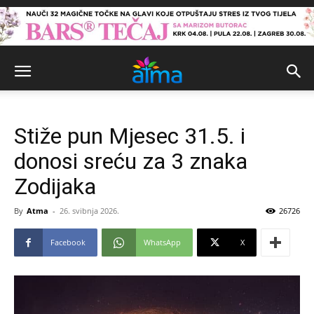
Stiže pun Mjesec 31.5. i
donosi sreću za 3 znaka
Zodijaka
By
Atma
-
26. svibnja 2026.
26726
Facebook
WhatsApp
X