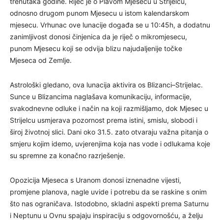
trenutaka godine. Riječ je o Plavom Mjesecu u Strijelcu,
odnosno drugom punom Mjesecu u istom kalendarskom
mjesecu. Vrhunac ove lunacije događa se u 10:45h, a dodatnu
zanimljivost donosi činjenica da je riječ o mikromjesecu,
punom Mjesecu koji se odvija blizu najudaljenije točke
Mjeseca od Zemlje.
Astrološki gledano, ova lunacija aktivira os Blizanci–Strijelac.
Sunce u Blizancima naglašava komunikaciju, informacije,
svakodnevne odluke i način na koji razmišljamo, dok Mjesec u
Strijelcu usmjerava pozornost prema istini, smislu, slobodi i
široj životnoj slici. Dani oko 31.5. zato otvaraju važna pitanja o
smjeru kojim idemo, uvjerenjima koja nas vode i odlukama koje
su spremne za konačno razrješenje.
Opozicija Mjeseca s Uranom donosi iznenadne vijesti,
promjene planova, nagle uvide i potrebu da se raskine s onim
što nas ograničava. Istodobno, skladni aspekti prema Saturnu
i Neptunu u Ovnu spajaju inspiraciju s odgovornošću, a želju