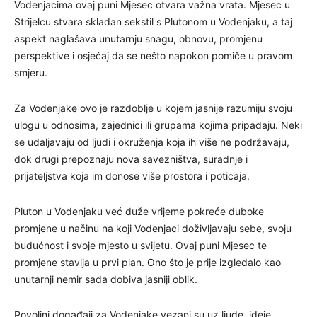
Vodenjacima ovaj puni Mjesec otvara važna vrata. Mjesec u
Strijelcu stvara skladan sekstil s Plutonom u Vodenjaku, a taj
aspekt naglašava unutarnju snagu, obnovu, promjenu
perspektive i osjećaj da se nešto napokon pomiče u pravom
smjeru.
Za Vodenjake ovo je razdoblje u kojem jasnije razumiju svoju
ulogu u odnosima, zajednici ili grupama kojima pripadaju. Neki
se udaljavaju od ljudi i okruženja koja ih više ne podržavaju,
dok drugi prepoznaju nova savezništva, suradnje i
prijateljstva koja im donose više prostora i poticaja.
Pluton u Vodenjaku već duže vrijeme pokreće duboke
promjene u načinu na koji Vodenjaci doživljavaju sebe, svoju
budućnost i svoje mjesto u svijetu. Ovaj puni Mjesec te
promjene stavlja u prvi plan. Ono što je prije izgledalo kao
unutarnji nemir sada dobiva jasniji oblik.
Povoljni događaji za Vodenjake vezani su uz ljude, ideje,