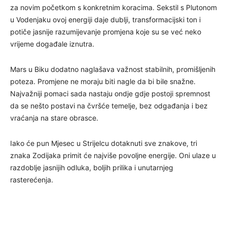
za novim početkom s konkretnim koracima. Sekstil s Plutonom
u Vodenjaku ovoj energiji daje dublji, transformacijski ton i
potiče jasnije razumijevanje promjena koje su se već neko
vrijeme događale iznutra.
Mars u Biku dodatno naglašava važnost stabilnih, promišljenih
poteza. Promjene ne moraju biti nagle da bi bile snažne.
Najvažniji pomaci sada nastaju ondje gdje postoji spremnost
da se nešto postavi na čvršće temelje, bez odgađanja i bez
vraćanja na stare obrasce.
Iako će pun Mjesec u Strijelcu dotaknuti sve znakove, tri
znaka Zodijaka primit će najviše povoljne energije. Oni ulaze u
razdoblje jasnijih odluka, boljih prilika i unutarnjeg
rasterećenja.