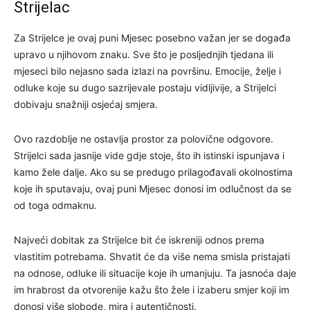
Strijelac
Za Strijelce je ovaj puni Mjesec posebno važan jer se događa
upravo u njihovom znaku. Sve što je posljednjih tjedana ili
mjeseci bilo nejasno sada izlazi na površinu. Emocije, želje i
odluke koje su dugo sazrijevale postaju vidljivije, a Strijelci
dobivaju snažniji osjećaj smjera.
Ovo razdoblje ne ostavlja prostor za polovične odgovore.
Strijelci sada jasnije vide gdje stoje, što ih istinski ispunjava i
kamo žele dalje. Ako su se predugo prilagođavali okolnostima
koje ih sputavaju, ovaj puni Mjesec donosi im odlučnost da se
od toga odmaknu.
Najveći dobitak za Strijelce bit će iskreniji odnos prema
vlastitim potrebama. Shvatit će da više nema smisla pristajati
na odnose, odluke ili situacije koje ih umanjuju. Ta jasnoća daje
im hrabrost da otvorenije kažu što žele i izaberu smjer koji im
donosi više slobode, mira i autentičnosti.