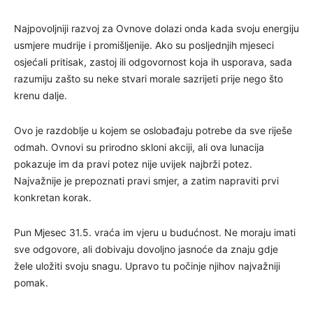
Najpovoljniji razvoj za Ovnove dolazi onda kada svoju energiju
usmjere mudrije i promišljenije. Ako su posljednjih mjeseci
osjećali pritisak, zastoj ili odgovornost koja ih usporava, sada
razumiju zašto su neke stvari morale sazrijeti prije nego što
krenu dalje.
Ovo je razdoblje u kojem se oslobađaju potrebe da sve riješe
odmah. Ovnovi su prirodno skloni akciji, ali ova lunacija
pokazuje im da pravi potez nije uvijek najbrži potez.
Najvažnije je prepoznati pravi smjer, a zatim napraviti prvi
konkretan korak.
Pun Mjesec 31.5. vraća im vjeru u budućnost. Ne moraju imati
sve odgovore, ali dobivaju dovoljno jasnoće da znaju gdje
žele uložiti svoju snagu. Upravo tu počinje njihov najvažniji
pomak.