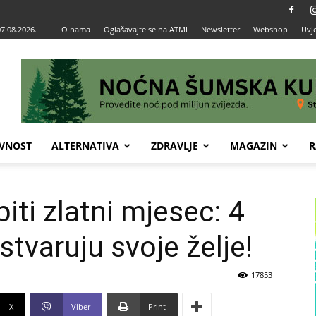
07.08.2026.
O nama
Oglašavajte se na ATMI
Newsletter
Webshop
Uvje
VNOST
ALTERNATIVA
ZDRAVLJE
MAGAZIN
R
biti zlatni mjesec: 4
tvaruju svoje želje!
17853
X
Viber
Print