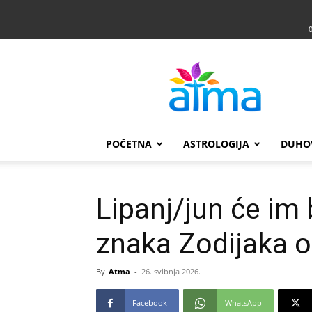
Atma
POČETNA
ASTROLOGIJA
DUHO
Lipanj/jun će im 
znaka Zodijaka os
By
Atma
-
26. svibnja 2026.
Facebook
WhatsApp