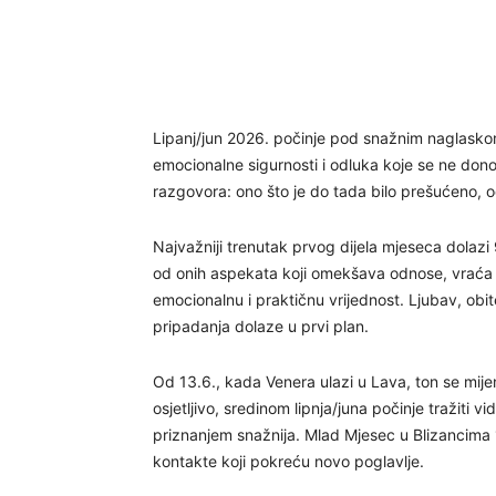
Lipanj/jun 2026. počinje pod snažnim naglaskom
emocionalne sigurnosti i odluka koje se ne dono
razgovora: ono što je do tada bilo prešućeno, od
Najvažniji trenutak prvog dijela mjeseca dolazi 
od onih aspekata koji omekšava odnose, vraća n
emocionalnu i praktičnu vrijednost. Ljubav, obit
pripadanja dolaze u prvi plan.
Od 13.6., kada Venera ulazi u Lava, ton se mije
osjetljivo, sredinom lipnja/juna počinje tražiti vi
priznanjem snažnija. Mlad Mjesec u Blizancima 
kontakte koji pokreću novo poglavlje.