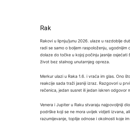
Rak
Rakovi u lipnju/junu 2026. ulaze u razdoblje d
radi se samo o boljem raspoloženju, ugodnijim 
dolaze do točke u kojoj počinju jasnije osjećati 
život bez stalnog unutarnjeg opreza.
Merkur ulazi u Raka 1.6. i vraća im glas. Ono št
reakcije sada traži jasniji izraz. Razgovori u
rečenica, jedan susret ili jedan iskren odgovor 
Venera i Jupiter u Raku stvaraju najpovoljniji d
podrške koji se ne mora uvijek vidjeti izvana, a
razumijevanje, toplije odnose i okolnosti koje im