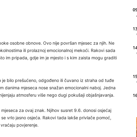
09
13
uboke osobne obnove. Ovo nije površan mjesec za njih. Ne
14
okolnostima ili prolaznoj emocionalnoj mekoći. Rakovi sada
što im pripada, gdje im je mjesto i s kim zaista mogu graditi
15
o je bilo prešućeno, odgođeno ili čuvano iz straha od tuđe
 prvim danima mjeseca nose snažan emocionalni naboj. Jedna
mijenjaju atmosferu više nego dugi pokušaji objašnjavanja.
16
io mjeseca za ovaj znak. Njihov susret 9.6. donosi osjećaj
li se vrlo jasno osjeća. Rakovi tada lakše privlače pomoć,
20
 vraćaju povjerenje.