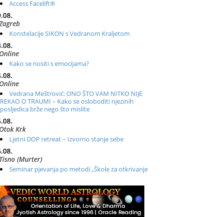
Access Facelift®
.08.
Zagreb
Konstelacije SIKON s Vedranom Kraljetom
.08.
Online
Kako se nositi s emocijama?
.08.
Online
Vedrana Meštrović: ONO ŠTO VAM NITKO NIJE
REKAO O TRAUMI – Kako se osloboditi njezinih
posljedica brže nego što mislite
.08.
Otok Krk
Ljetni DOP retreat – Izvorno stanje sebe
.08.
Tisno (Murter)
Seminar pjevanja po metodi „Škole za otkrivanje
glasa“
.08.
Online
Radionica: Pomagači iz drugih dimenzija Online –
otvoreno za sve