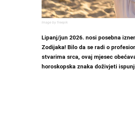
Image by freepik
Lipanj/jun 2026. nosi posebna izne
Zodijaka! Bilo da se radi o profesi
stvarima srca, ovaj mjesec obećava 
horoskopska znaka doživjeti ispunje