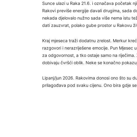
Sunce ulazi u Raka 21.6. i označava početak n
Rakovi previše energije davali drugima, sada dol
nekada djelovalo nužno sada više nema istu težinu
dati zauzvrat, polako gube prostor u Rakovu ži
Kraj mjeseca traži dodatnu zrelost. Merkur kreć
razgovori i nerazriješene emocije. Pun Mjesec 
za odgovornost, a tko ostaje samo na riječima.
dobivaju čvršći oblik. Neke se konačno pokazu
Lipanj/jun 2026. Rakovima donosi ono što su dug
prilagođava pod svaku cijenu. Ono bira gdje se