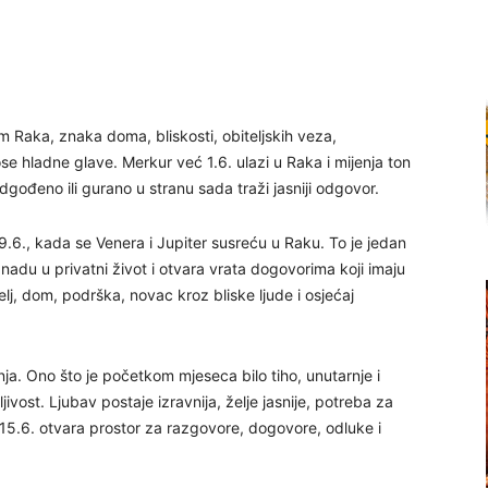
 Raka, znaka doma, bliskosti, obiteljskih veza,
se hladne glave. Merkur već 1.6. ulazi u Raka i mijenja ton
gođeno ili gurano u stranu sada traži jasniji odgovor.
9.6., kada se Venera i Jupiter susreću u Raku. To je jedan
adu u privatni život i otvara vrata dogovorima koji imaju
elj, dom, podrška, novac kroz bliske ljude i osjećaj
nja. Ono što je početkom mjeseca bilo tiho, unutarnje i
dljivost. Ljubav postaje izravnija, želje jasnije, potreba za
15.6. otvara prostor za razgovore, dogovore, odluke i