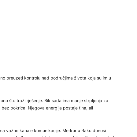
29
30
31
28
ovno preuzeti kontrolu nad područjima života koja su im u
05
no što traži rješenje. Bik sada ima manje strpljenja za
bez pokrića. Njegova energija postaje tiha, ali
ma važne kanale komunikacije. Merkur u Raku donosi
06