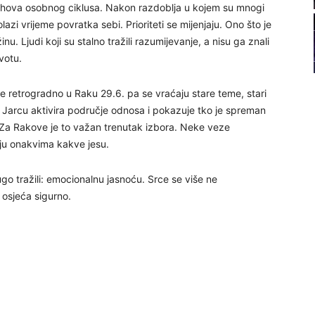
jihova osobnog ciklusa. Nakon razdoblja u kojem su mnogi
21
azi vrijeme povratka sebi. Prioriteti se mijenjaju. Ono što je
. Ljudi koji su stalno tražili razumijevanje, a nisu ga znali
22
votu.
e retrogradno u Raku 29.6. pa se vraćaju stare teme, stari
23
u Jarcu aktivira područje odnosa i pokazuje tko je spreman
 Za Rakove je to važan trenutak izbora. Neke veze
ju onakvima kakve jesu.
24
o tražili: emocionalnu jasnoću. Srce se više ne
 osjeća sigurno.
26
27