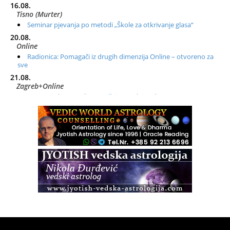
16.08.
Tisno (Murter)
Seminar pjevanja po metodi „Škole za otkrivanje glasa“
20.08.
Online
Radionica: Pomagači iz drugih dimenzija Online – otvoreno za
sve
21.08.
Zagreb+Online
Osnovni ThetaHealing® tečaj, Zagreb i Online
22.08.
Zagreb
Osnovna radionica za izscjeljivanje pranom (Basic Pranic
Healing course)
Pula
Access BARS®, otpusti stres
23.08.
Pula
Access Energetski Facelift®
24.08.
Zagreb
Pjesma srca / Zagreb