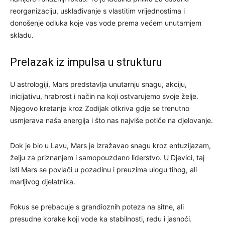
reorganizaciju, usklađivanje s vlastitim vrijednostima i
donošenje odluka koje vas vode prema većem unutarnjem
skladu.
Prelazak iz impulsa u strukturu
U astrologiji, Mars predstavlja unutarnju snagu, akciju,
inicijativu, hrabrost i način na koji ostvarujemo svoje želje.
Njegovo kretanje kroz Zodijak otkriva gdje se trenutno
usmjerava naša energija i što nas najviše potiče na djelovanje.
Dok je bio u Lavu, Mars je izražavao snagu kroz entuzijazam,
želju za priznanjem i samopouzdano liderstvo. U Djevici, taj
isti Mars se povlači u pozadinu i preuzima ulogu tihog, ali
marljivog djelatnika.
Fokus se prebacuje s grandioznih poteza na sitne, ali
presudne korake koji vode ka stabilnosti, redu i jasnoći.