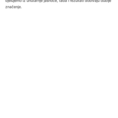
djelujemo iz unutarnje jasnoće, tada i rezultati dobivaju dublje
značenje.