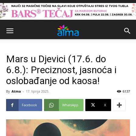
Mars u Djevici (17.6. do
6.8.): Preciznost, jasnoća i
oslobađanje od kaosa!
By
Atma
-
17. lipnja 2025.
6137
Facebook
WhatsApp
X