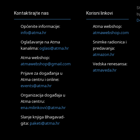
Online
S
Tečaj Višeg Vodstva, razvijanja intuicije i Akaša zapisa
Kontaktirajte nas
Korisni linkovi
b
25.08.
D
Online
Općenite informacije:
Atma webshop:
Upisi u program Profesionalni hipnoterapeut — nova
info@atma.hr
atmawebshop.com
generacija kreće 25.08. 2026.
26.08.
Oglašavanje na Atma
Snimke radionica i
Online
kanalima:
oglasi@atma.hr
predavanja:
Postanite Nositelj Vibracije Nove Zemlje
atmazon.hr
Atma webshop:
Škola BaZi – put prema dubljem razumijevanju sebe
atmawebshop@gmail.com
Vedska renesansa:
27.08.
atmaveda.hr
Visoko
Prijave za događanja u
Alemka Dauskardt – Jednodnevna radionica sistemskih
Atma centru i online:
konstelacija
events@atma.hr
28.08.
Organizacija događaja u
Online
Atma centru:
SPAVAJ… Priče za lakšu noć
ena.milinković@atma.hr
29.08.
Zagreb
Slanje knjiga Bhagavad-
HOD PO ŽERAVICI – Seminar koji mijenja tijelo, duh i um
gita:
paketi@atma.hr
SoulFest – Festival glazbe, mudrosti i zajedništva
Radoboj