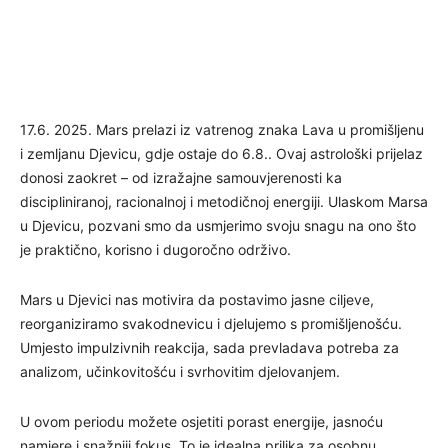
17.6. 2025. Mars prelazi iz vatrenog znaka Lava u promišljenu
i zemljanu Djevicu, gdje ostaje do 6.8.. Ovaj astrološki prijelaz
donosi zaokret – od izražajne samouvjerenosti ka
discipliniranoj, racionalnoj i metodičnoj energiji. Ulaskom Marsa
u Djevicu, pozvani smo da usmjerimo svoju snagu na ono što
je praktično, korisno i dugoročno održivo.
Mars u Djevici nas motivira da postavimo jasne ciljeve,
reorganiziramo svakodnevicu i djelujemo s promišljenošću.
Umjesto impulzivnih reakcija, sada prevladava potreba za
analizom, učinkovitošću i svrhovitim djelovanjem.
U ovom periodu možete osjetiti porast energije, jasnoću
namjere i snažniji fokus. To je idealna prilika za osobnu