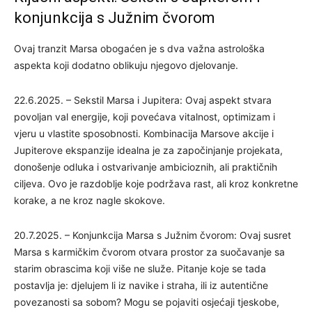
konjunkcija s Južnim čvorom
Ovaj tranzit Marsa obogaćen je s dva važna astrološka
aspekta koji dodatno oblikuju njegovo djelovanje.
22.6.2025. – Sekstil Marsa i Jupitera: Ovaj aspekt stvara
povoljan val energije, koji povećava vitalnost, optimizam i
vjeru u vlastite sposobnosti. Kombinacija Marsove akcije i
Jupiterove ekspanzije idealna je za započinjanje projekata,
donošenje odluka i ostvarivanje ambicioznih, ali praktičnih
ciljeva. Ovo je razdoblje koje podržava rast, ali kroz konkretne
korake, a ne kroz nagle skokove.
20.7.2025. – Konjunkcija Marsa s Južnim čvorom: Ovaj susret
Marsa s karmičkim čvorom otvara prostor za suočavanje sa
starim obrascima koji više ne služe. Pitanje koje se tada
postavlja je: djelujem li iz navike i straha, ili iz autentične
povezanosti sa sobom? Mogu se pojaviti osjećaji tjeskobe,