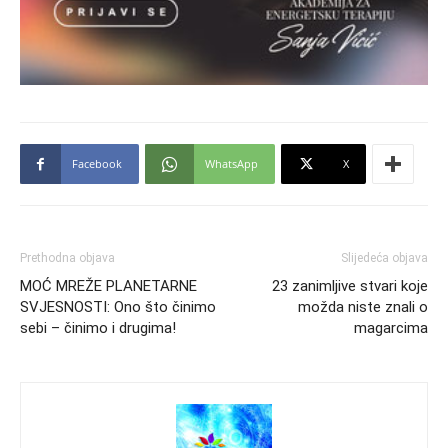
Facebook
WhatsApp
X
Prethodna objava
Slijedeća objava
MOĆ MREŽE PLANETARNE
23 zanimljive stvari koje
SVJESNOSTI: Ono što činimo
možda niste znali o
sebi – činimo i drugima!
magarcima