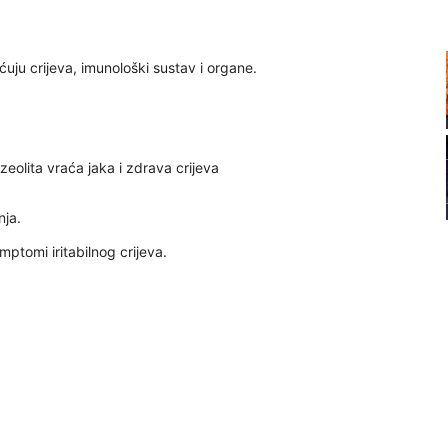
20
ećuju crijeva, imunološki sustav i organe.
21
eolita vraća jaka i zdrava crijeva
22
nja.
mptomi iritabilnog crijeva.
23
24
26