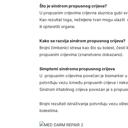
Što je sindrom propusnog crijeva?
U propusnim crijevima crijevna sluznica gubi svoj
Kao rezultat toga, neželjene tvari mogu ulaziti 
ili opteretiti organe.
Kako se razvija sindrom propusnog crijeva?
Brojni čimbenici stresa kao što su bolest, česti l
propusnim crijevima (znanstveno dokazano).
Simptomi sindroma propusnog crijeva
U propusnim crijevima povećan je biomarker u stol
potvrđuju vezu između propusnih crijeva i nekoli
Sindrom iritabilnog crijeva povezan je s propus
Brojni rezultati istraživanja potvrđuju vezu ošte
bolestima.