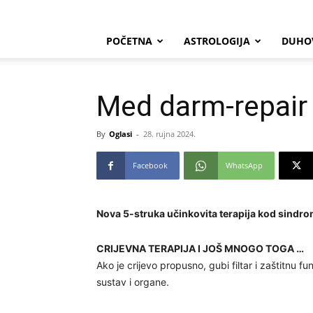
POČETNA
ASTROLOGIJA
DUHO
Med darm-repair
By
Oglasi
-
28. rujna 2024.
Facebook
WhatsApp
Nova 5-struka učinkovita terapija kod sindrom
CRIJEVNA TERAPIJA I JOŠ MNOGO TOGA …
Ako je crijevo propusno, gubi filtar i zaštitnu f
sustav i organe.