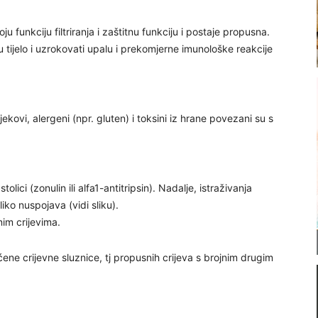
u funkciju filtriranja i zaštitnu funkciju i postaje propusna.
u tijelo i uzrokovati upalu i prekomjerne imunološke reakcije
ijekovi, alergeni (npr. gluten) i toksini iz hrane povezani su s
ici (zonulin ili alfa1-antitripsin). Nadalje, istraživanja
ko nuspojava (vidi sliku).
nim crijevima.
ćene crijevne sluznice, tj propusnih crijeva s brojnim drugim