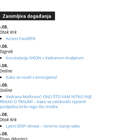
Zanimljiva događanja
.08.
Otok Krk
Access Facelift®
.08.
Zagreb
Konstelacije SIKON s Vedranom Kraljetom
.08.
Online
Kako se nositi s emocijama?
.08.
Online
Vedrana Meštrović: ONO ŠTO VAM NITKO NIJE
REKAO O TRAUMI – Kako se osloboditi njezinih
posljedica brže nego što mislite
.08.
Otok Krk
Ljetni DOP retreat – Izvorno stanje sebe
.08.
Tisno (Murter)