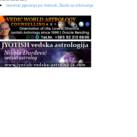
Seminar pjevanja po metodi „Škole za otkrivanje
glasa“
.08.
Online
Radionica: Pomagači iz drugih dimenzija Online –
otvoreno za sve
.08.
Zagreb+Online
Osnovni ThetaHealing® tečaj, Zagreb i Online
.08.
Pula
Access BARS®, otpusti stres
.08.
Pula
Access Energetski Facelift®
.08.
Zagreb
Pjesma srca / Zagreb
Online
Tečaj Višeg Vodstva, razvijanja intuicije i Akaša
zapisa
.08.