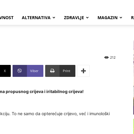
VNOST
ALTERNATIVA
ZDRAVLJE
MAGAZIN
R
212
X
Viber
Print
a propusnog crijeva i iritabilnog crijeva!
unkciju. To ne samo da opterećuje crijevo, već i imunološki