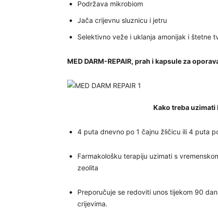
Podržava mikrobiom
Jača crijevnu sluznicu i jetru
Selektivno veže i uklanja amonijak i štetne tv
MED DARM-REPAIR, prah i kapsule za oporava
Kako treba uzima
4 puta dnevno po 1 čajnu žličicu ili 4 puta p
Farmakološku terapiju uzimati s vremensk
zeolita
Preporučuje se redoviti unos tijekom 90 dana
crijevima.