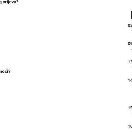
g crijeva?
05
09
13
moći?
14
15
16