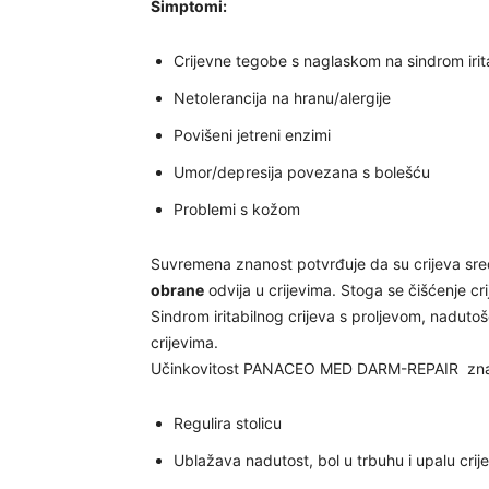
Simptomi:
Crijevne tegobe s naglaskom na sindrom irit
Netolerancija na hranu/alergije
Povišeni jetreni enzimi
Umor/depresija povezana s bolešću
Problemi s kožom
Suvremena znanost potvrđuje da su crijeva sred
obrane
odvija u crijevima. Stoga se čišćenje 
Sindrom iritabilnog crijeva s proljevom, nadut
crijevima.
Učinkovitost PANACEO MED DARM-REPAIR znan
Regulira stolicu
Ublažava nadutost, bol u trbuhu i upalu crij