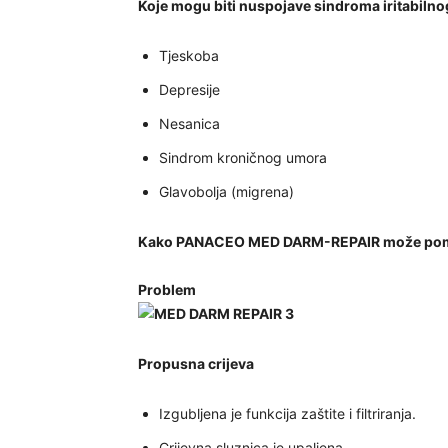
Koje mogu biti nuspojave sindroma iritabilno
Tjeskoba
Depresije
Nesanica
Sindrom kroničnog umora
Glavobolja (migrena)
Kako PANACEO
MED DARM-REPAIR
može
po
Problem
Propusna crijeva
Izgubljena je funkcija zaštite i filtriranja.
Crijevna sluznica je upaljena.