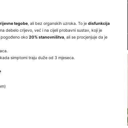
crijevne tegobe
, ali bez organskih uzroka. To je
disfunkcija
a debelo crijevo, već i na cijeli probavni sustav, koji je
om pogođeno oko
20% stanovništva
, ali se procjenjuje da je
aca.
a kada simptomi traju duže od 3 mjeseca.
?
om)