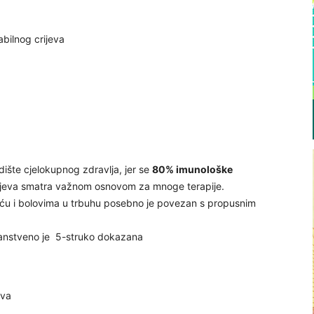
abilnog crijeva
ište cjelokupnog zdravlja, jer se
80% imunološke
crijeva smatra važnom osnovom za mnoge terapije.
ošću i bolovima u trbuhu posebno je povezan s propusnim
stveno je 5-struko dokazana
eva