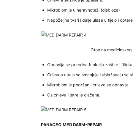
Mikrobiom je u neravnoteži (disbioza)
Nepoželjne tvari i dalje ulaze u tijelo i opter
Otopina medicinskog z
Obnavlja se prirodna funkcija zaštite i filtrira
Crijevna upala se smanjuje i ublažavaju se si
Mikrobiom je podržan i crijevo se obnavlja.
Os crijeva i jetre je ojačana.
PANACEO
MED DARM-REPAIR