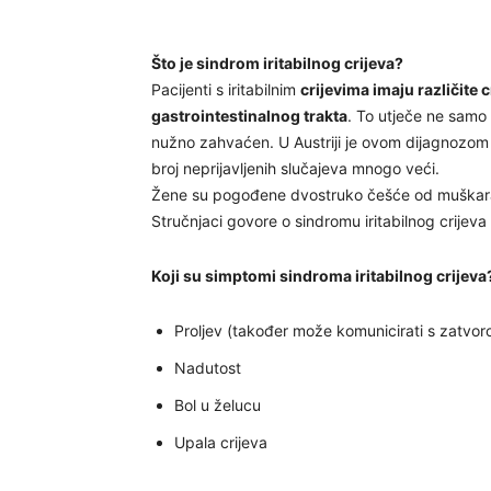
Što je sindrom iritabilnog crijeva?
Pacijenti s iritabilnim
crijevima imaju različite 
gastrointestinalnog trakta
. To utječe ne samo n
nužno zahvaćen. U Austriji je ovom dijagnoz
broj neprijavljenih slučajeva mnogo veći.
Žene su pogođene dvostruko češće od muškar
Stručnjaci govore o sindromu iritabilnog crijev
Koji su simptomi sindroma iritabilnog crijeva
Proljev (također može komunicirati s zatvor
Nadutost
Bol u želucu
Upala crijeva