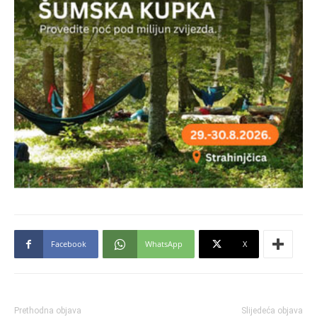
Facebook
WhatsApp
X
Prethodna objava
Slijedeća objava