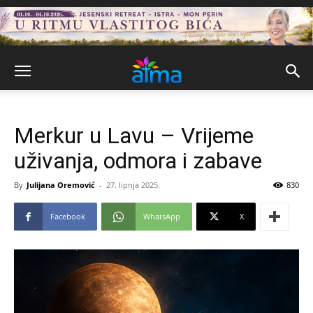
Merkur u Lavu – Vrijeme
uživanja, odmora i zabave
By
Julijana Oremović
-
27. lipnja 2025.
830
Facebook
WhatsApp
X