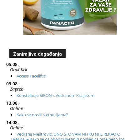
Zanimljiva događanja
05.08.
Otok Krk
Access Facelift®
09.08.
Zagreb
Konstelacije SIKON s Vedranom Kraljetom
13.08.
Online
Kako se nositi s emocijama?
14.08.
Online
Vedrana Meštrović: ONO ŠTO VAM NITKO NIJE REKAO O
TRAUMI – Kako se osloboditi njezinih posljedica brže nego što