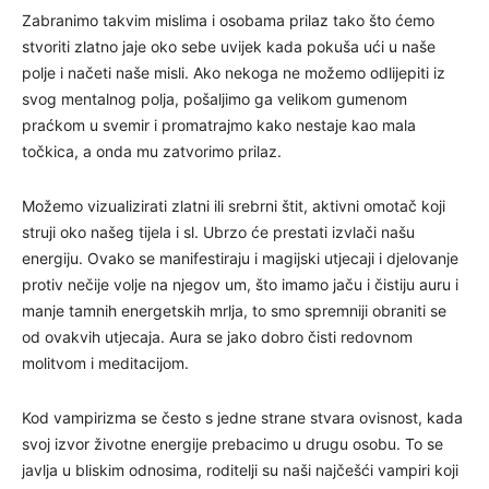
Zabranimo takvim mislima i osobama prilaz tako što ćemo
stvoriti zlatno jaje oko sebe uvijek kada pokuša ući u naše
polje i načeti naše misli. Ako nekoga ne možemo odlijepiti iz
svog mentalnog polja, pošaljimo ga velikom gumenom
praćkom u svemir i promatrajmo kako nestaje kao mala
točkica, a onda mu zatvorimo prilaz.
Možemo vizualizirati zlatni ili srebrni štit, aktivni omotač koji
struji oko našeg tijela i sl. Ubrzo će prestati izvlači našu
energiju. Ovako se manifestiraju i magijski utjecaji i djelovanje
protiv nečije volje na njegov um, što imamo jaču i čistiju auru i
manje tamnih energetskih mrlja, to smo spremniji obraniti se
od ovakvih utjecaja. Aura se jako dobro čisti redovnom
molitvom i meditacijom.
Kod vampirizma se često s jedne strane stvara ovisnost, kada
svoj izvor životne energije prebacimo u drugu osobu. To se
javlja u bliskim odnosima, roditelji su naši najčešći vampiri koji