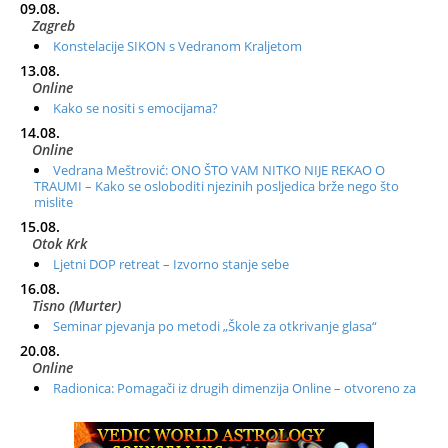
09.08.
Zagreb
Konstelacije SIKON s Vedranom Kraljetom
13.08.
Online
Kako se nositi s emocijama?
14.08.
Online
Vedrana Meštrović: ONO ŠTO VAM NITKO NIJE REKAO O
TRAUMI – Kako se osloboditi njezinih posljedica brže nego što
mislite
15.08.
Otok Krk
Ljetni DOP retreat – Izvorno stanje sebe
16.08.
Tisno (Murter)
Seminar pjevanja po metodi „Škole za otkrivanje glasa“
20.08.
Online
Radionica: Pomagači iz drugih dimenzija Online – otvoreno za
sve
21.08.
Zagreb+Online