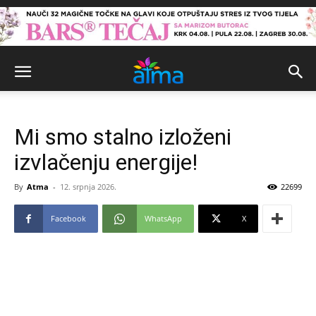
Mi smo stalno izloženi
izvlačenju energije!
By
Atma
-
12. srpnja 2026.
22699
Facebook
WhatsApp
X