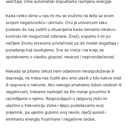
sadržaja, čime automatski dopuštamo razmjenu energije.
Kada netko dirne u nas mi mu se sručimo na leđa sa svom
svojom negativnošću i obrnuto. Ovo je univerzum tako
podesio da nas zaštiti u situacijama kada nemamo nikakvu
kontrolu niti mogućnost odbrane. Znači, kopamo li mi po
nečijem životu stvaramo privlačnost za isti model događaja i
ponašanja koji osuđujemo. Sve se vraća i na kraju se
spotaknemo o vlastitu glupost, neukost i neprosvijećenost.
Nekada se pitamo otkud nam odjednom neraspoloženje ili
depresija, ne treba nas čuditi ako smo ulazili u bilo kakve misli
ili rasprave o nekome. Ako nekoga smatramo lošom osobom ili
negativcem, trebamo nastojati da što manje govorimo ili
razmišljamo o njemu. Raspravljajući o njegovoj zlobi mi
ulazimo u frekvenciju zlobe i lijepo podešavamo svoj
prijemnik, pa ujedno gubimo svoj nevini, dječji aureol i
emitiramo energiju frustrirane i negativne osobe.