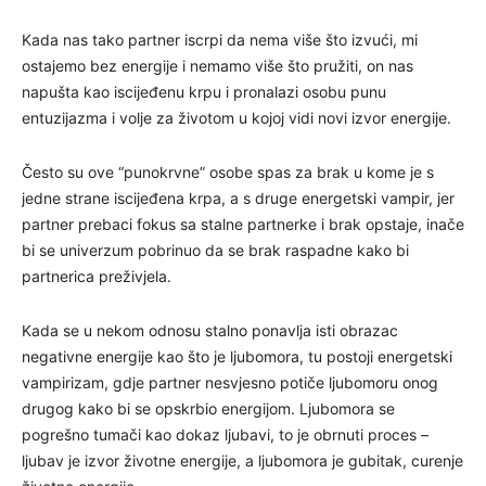
Kada nas tako partner iscrpi da nema više što izvući, mi
ostajemo bez energije i nemamo više što pružiti, on nas
napušta kao iscijeđenu krpu i pronalazi osobu punu
entuzijazma i volje za životom u kojoj vidi novi izvor energije.
Često su ove “punokrvne” osobe spas za brak u kome je s
jedne strane iscijeđena krpa, a s druge energetski vampir, jer
partner prebaci fokus sa stalne partnerke i brak opstaje, inače
bi se univerzum pobrinuo da se brak raspadne kako bi
partnerica preživjela.
Kada se u nekom odnosu stalno ponavlja isti obrazac
negativne energije kao što je ljubomora, tu postoji energetski
vampirizam, gdje partner nesvjesno potiče ljubomoru onog
drugog kako bi se opskrbio energijom. Ljubomora se
pogrešno tumači kao dokaz ljubavi, to je obrnuti proces –
ljubav je izvor životne energije, a ljubomora je gubitak, curenje