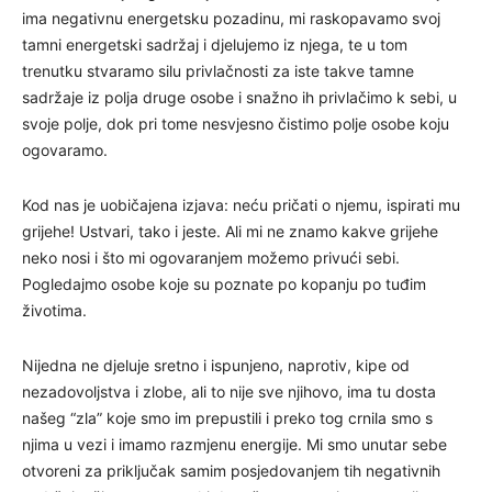
ima negativnu energetsku pozadinu, mi raskopavamo svoj
tamni energetski sadržaj i djelujemo iz njega, te u tom
trenutku stvaramo silu privlačnosti za iste takve tamne
sadržaje iz polja druge osobe i snažno ih privlačimo k sebi, u
svoje polje, dok pri tome nesvjesno čistimo polje osobe koju
ogovaramo.
Kod nas je uobičajena izjava: neću pričati o njemu, ispirati mu
grijehe! Ustvari, tako i jeste. Ali mi ne znamo kakve grijehe
neko nosi i što mi ogovaranjem možemo privući sebi.
Pogledajmo osobe koje su poznate po kopanju po tuđim
životima.
Nijedna ne djeluje sretno i ispunjeno, naprotiv, kipe od
nezadovoljstva i zlobe, ali to nije sve njihovo, ima tu dosta
našeg “zla” koje smo im prepustili i preko tog crnila smo s
njima u vezi i imamo razmjenu energije. Mi smo unutar sebe
otvoreni za priključak samim posjedovanjem tih negativnih