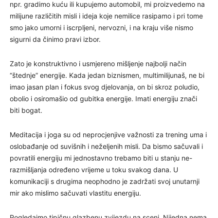
npr. gradimo kuću ili kupujemo automobil, mi proizvedemo na
milijune različitih misli i ideja koje nemilice rasipamo i pri tome
smo jako umorni i iscrpljeni, nervozni, i na kraju više nismo
sigurni da činimo pravi izbor.
Zato je konstruktivno i usmjereno mišljenje najbolji način
“štednje” energije. Kada jedan biznismen, multimilijunaš, ne bi
imao jasan plan i fokus svog djelovanja, on bi skroz poludio,
obolio i osiromašio od gubitka energije. Imati energiju znači
biti bogat.
Meditacija i joga su od neprocjenjive važnosti za trening uma i
oslobađanje od suvišnih i neželjenih misli. Da bismo sačuvali i
povratili energiju mi jednostavno trebamo biti u stanju ne-
razmišljanja određeno vrijeme u toku svakog dana. U
komunikaciji s drugima neophodno je zadržati svoj unutarnji
mir ako mislimo sačuvati vlastitu energiju.
Pogledajmo tipičnu glazbenu zvijezdu na sceni. Nijedna nema