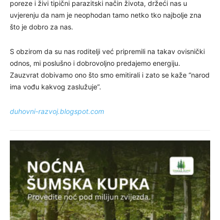
poreze i živi tipični parazitski način života, držeći nas u
uvjerenju da nam je neophodan tamo netko tko najbolje zna
što je dobro za nas.
S obzirom da su nas roditelji već pripremili na takav ovisnički
odnos, mi poslušno i dobrovoljno predajemo energiju.
Zauzvrat dobivamo ono što smo emitirali i zato se kaže “narod
ima vođu kakvog zaslužuje”.
duhovni-razvoj.blogspot.com