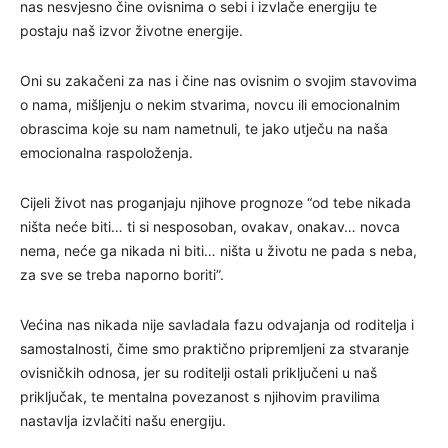
nas nesvjesno čine ovisnima o sebi i izvlače energiju te
postaju naš izvor životne energije.
Oni su zakačeni za nas i čine nas ovisnim o svojim stavovima
o nama, mišljenju o nekim stvarima, novcu ili emocionalnim
obrascima koje su nam nametnuli, te jako utječu na naša
emocionalna raspoloženja.
Cijeli život nas proganjaju njihove prognoze “od tebe nikada
ništa neće biti… ti si nesposoban, ovakav, onakav… novca
nema, neće ga nikada ni biti… ništa u životu ne pada s neba,
za sve se treba naporno boriti”.
Većina nas nikada nije savladala fazu odvajanja od roditelja i
samostalnosti, čime smo praktično pripremljeni za stvaranje
ovisničkih odnosa, jer su roditelji ostali priključeni u naš
priključak, te mentalna povezanost s njihovim pravilima
nastavlja izvlačiti našu energiju.