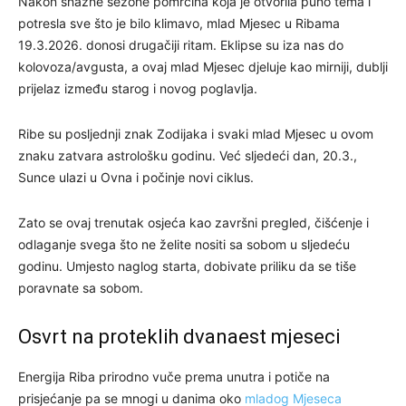
Nakon snažne sezone pomrčina koja je otvorila puno tema i
potresla sve što je bilo klimavo, mlad Mjesec u Ribama
19.3.2026. donosi drugačiji ritam. Eklipse su iza nas do
kolovoza/avgusta, a ovaj mlad Mjesec djeluje kao mirniji, dublji
prijelaz između starog i novog poglavlja.
Ribe su posljednji znak Zodijaka i svaki mlad Mjesec u ovom
znaku zatvara astrološku godinu. Već sljedeći dan, 20.3.,
Sunce ulazi u Ovna i počinje novi ciklus.
Zato se ovaj trenutak osjeća kao završni pregled, čišćenje i
odlaganje svega što ne želite nositi sa sobom u sljedeću
godinu. Umjesto naglog starta, dobivate priliku da se tiše
poravnate sa sobom.
Osvrt na proteklih dvanaest mjeseci
Energija Riba prirodno vuče prema unutra i potiče na
prisjećanje pa se mnogi u danima oko
mladog Mjeseca