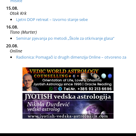
mislite
15.08.
Otok Krk
Ljetni DOP retreat – Izvorno stanje sebe
16.08.
Tisno (Murter)
Seminar pjevanja po metodi „Škole za otkrivanje glasa“
20.08.
Online
Radionica: Pomagači iz drugih dimenzija Online – otvoreno za
sve
21.08.
Zagreb+Online
Osnovni ThetaHealing® tečaj, Zagreb i Online
22.08.
Zagreb
Osnovna radionica za izscjeljivanje pranom (Basic Pranic
Healing course)
Pula
Access BARS®, otpusti stres
23.08.
Pula