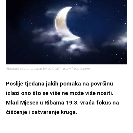
Abstract vector created by upklyak - www.freepik.com
Poslije tjedana jakih pomaka na površinu
izlazi ono što se više ne može više nositi.
Mlad Mjesec u Ribama 19.3. vraća fokus na
čišćenje i zatvaranje kruga.