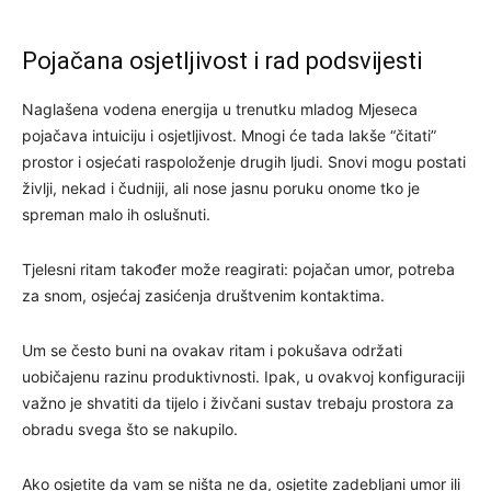
Pojačana osjetljivost i rad podsvijesti
Naglašena vodena energija u trenutku mladog Mjeseca
pojačava intuiciju i osjetljivost. Mnogi će tada lakše “čitati”
prostor i osjećati raspoloženje drugih ljudi. Snovi mogu postati
življi, nekad i čudniji, ali nose jasnu poruku onome tko je
spreman malo ih oslušnuti.
Tjelesni ritam također može reagirati: pojačan umor, potreba
za snom, osjećaj zasićenja društvenim kontaktima.
Um se često buni na ovakav ritam i pokušava održati
uobičajenu razinu produktivnosti. Ipak, u ovakvoj konfiguraciji
važno je shvatiti da tijelo i živčani sustav trebaju prostora za
obradu svega što se nakupilo.
Ako osjetite da vam se ništa ne da, osjetite zadebljani umor ili