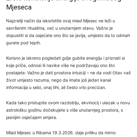
Mjeseca
Najzreliji način da iskoristite ovaj mlad Mjesec ne leži u
savršenim ritualima, već u unutarnjem stavu. Važno je
dopustiti si da osjećate ono što se javlja, umjesto da to odmah
gurate pod tepih.
Korisno je iskreno pogledati gdje gubite energiju i priznati si
koje priče, odnosi ili navike više ne podržavaju ono što
postajete. Važno je dati prostora intuiciji – ne da vodi čitav vaš
život umjesto razuma, nego da imate još jedan kanal
informacija u sebi, onaj tihi, ali često vrlo precizan.
Kada tako pristupite ovom razdoblju, ekvinocij i ulazak u novu
astrološku godinu dočekujete s više unutarnjeg prostora, s
jasnijim osjećajem smjera.
Mlad Mjesec u Ribama 19.3.2026. daje priliku da mirno