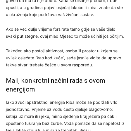
govori da mu tu nije dobro. Kada se disanje produbi, trbuh
opusti, a u grudima pojavi osjećaj lakoće ili mira, znate da ste
u okruženju koje podržava vaš živčani sustav.
Ako se već dulje vrijeme forsirate tamo gdje se vaše tijelo
svaki put stegne, ovaj mlad Mjesec to može učiniti još očitijim.
Također, ako postoji aktivnost, osoba ili prostor u kojem se
uvijek osjećate “kao kod kuće”, sada jasnije vidite da upravo
takve stvari trebate češće u svom rasporedu.
Mali, konkretni načini rada s ovom
energijom
Iako zvuči apstraktno, energija Riba može se podržati vrlo
jednostavno. Vrijeme uz vodu često djeluje blagotvorno:
šetnja uz more ili rijeku, mirno sjedenje kraj jezera pa čak i
opušteno tuširanje bez žurbe. Voda pomaže da se napetost iz
tijela lakše otpusti, a misli za trenutak utišaju.