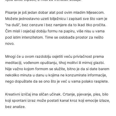
Pisanje je još jedan dobar alat pod ovim mladim Mjesecom.
Možete jednostavno uzeti bilježnicu i zapisati sve što vam je
“na duši”, bez cenzure i bez namjere da to ikad itko pročita.
Čim misli i osjećaji dobiju formu na papiru, više nisu u vama
pod istim intenzitetom. Time se oslobađa prostor za nešto
novo.
Mnogi će u ovom razdoblju osjetiti veću privlačnost prema
meditaciji, vođenom opuštanju, tihoj molitvi ili mirnoj glazbi.
Nije važno kojom formom se služite, bitno je da si date barem
nekoliko minuta u danu u kojima ne konzumirate informacije,
nego dopuštate da se ono što je već u vama polako rasplete.
Kreativni izričaj ima sličan učinak. Crtanje, pjevanje, ples, bilo
koji spontani izraz može postati kanal kroz koji emocije izlaze,
bez analize.