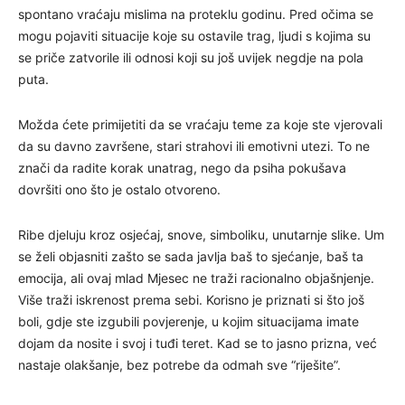
spontano vraćaju mislima na proteklu godinu. Pred očima se
mogu pojaviti situacije koje su ostavile trag, ljudi s kojima su
se priče zatvorile ili odnosi koji su još uvijek negdje na pola
puta.
Možda ćete primijetiti da se vraćaju teme za koje ste vjerovali
da su davno završene, stari strahovi ili emotivni utezi. To ne
znači da radite korak unatrag, nego da psiha pokušava
dovršiti ono što je ostalo otvoreno.
Ribe djeluju kroz osjećaj, snove, simboliku, unutarnje slike. Um
se želi objasniti zašto se sada javlja baš to sjećanje, baš ta
emocija, ali ovaj mlad Mjesec ne traži racionalno objašnjenje.
Više traži iskrenost prema sebi. Korisno je priznati si što još
boli, gdje ste izgubili povjerenje, u kojim situacijama imate
dojam da nosite i svoj i tuđi teret. Kad se to jasno prizna, već
nastaje olakšanje, bez potrebe da odmah sve “riješite”.