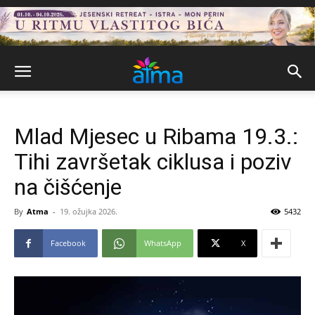
Mlad Mjesec u Ribama 19.3.:
Tihi završetak ciklusa i poziv
na čišćenje
By
Atma
-
19. ožujka 2026.
5432
Facebook
WhatsApp
X