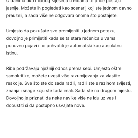
U danima oko mladog Mjeseca u Ribama te priče postaju
jasnije. Možete ih pogledati kao scenarij koji ste jednom davno
preuzeli, a sada više ne odgovara onome što postajete.
Umjesto da pokušate sve promijeniti u jednom potezu,
dovoljno je primijetiti kada se ta stara rečenica u vama
ponovno pojavi i ne prihvatiti je automatski kao apsolutnu
istinu.
Ribe podržavaju nježniji odnos prema sebi. Umjesto oštre
samokritike, možete uvesti više razumijevanja za vlastite
reakcije. Sve što ste do sada radili, radili ste s razinom svijesti,
znanja i snage koju ste tada imali. Sada ste na drugom mjestu.
Dovoljno je priznati da neke navike više ne idu uz vas i
dopustiti si da postupno usvajate nove.