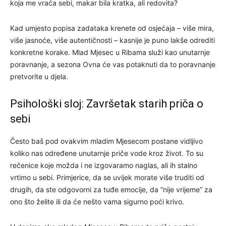
koja me vraća sebi, makar bila kratka, ali redovita?
Kad umjesto popisa zadataka krenete od osjećaja – više mira,
više jasnoće, više autentičnosti – kasnije je puno lakše odrediti
konkretne korake. Mlad Mjesec u Ribama služi kao unutarnje
poravnanje, a sezona Ovna će vas potaknuti da to poravnanje
pretvorite u djela.
Psihološki sloj: Završetak starih priča o
sebi
Često baš pod ovakvim mladim Mjesecom postane vidljivo
koliko nas određene unutarnje priče vode kroz život. To su
rečenice koje možda i ne izgovaramo naglas, ali ih stalno
vrtimo u sebi. Primjerice, da se uvijek morate više truditi od
drugih, da ste odgovorni za tuđe emocije, da “nije vrijeme” za
ono što želite ili da će nešto vama sigurno poći krivo.