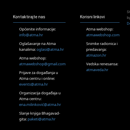
Access Energetski Facelift®
24.08.
S
Zagreb
Kontaktirajte nas
Korisni linkovi
b
Pjesma srca / Zagreb
D
Online
Općenite informacije:
Atma webshop:
Tečaj Višeg Vodstva, razvijanja intuicije i Akaša zapisa
info@atma.hr
atmawebshop.com
25.08.
Oglašavanje na Atma
Snimke radionica i
Online
kanalima:
oglasi@atma.hr
predavanja:
Upisi u program Profesionalni hipnoterapeut — nova
generacija kreće 25.08. 2026.
atmazon.hr
Atma webshop:
26.08.
atmawebshop@gmail.com
Vedska renesansa:
Online
atmaveda.hr
Postanite Nositelj Vibracije Nove Zemlje
Prijave za događanja u
Atma centru i online:
27.08.
events@atma.hr
Visoko
Alemka Dauskardt – Jednodnevna radionica sistemskih
Organizacija događaja u
konstelacija
Atma centru:
29.08.
ena.milinković@atma.hr
Zagreb
HOD PO ŽERAVICI – Seminar koji mijenja tijelo, duh i um
Slanje knjiga Bhagavad-
SoulFest – Festival glazbe, mudrosti i zajedništva
gita:
paketi@atma.hr
Radoboj