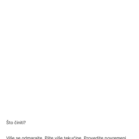
Što činiti?
Više se odmarajte. Pijte više tekućine. Provedite povremeni