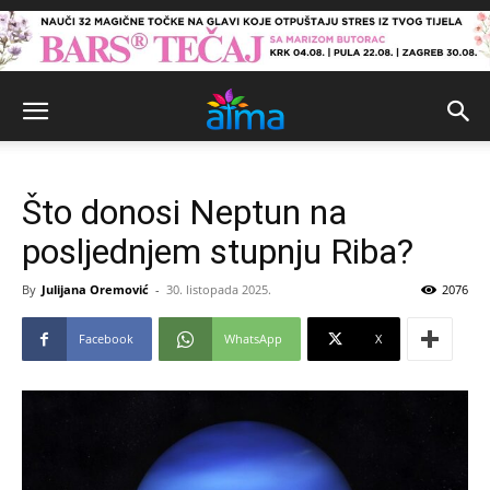
Što donosi Neptun na
posljednjem stupnju Riba?
By
Julijana Oremović
-
30. listopada 2025.
2076
Facebook
WhatsApp
X