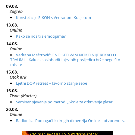
09.08.
Zagreb
Konstelacije SIKON s Vedranom Kraljetom
13.08.
Online
Kako se nositi s emocijama?
14.08.
Online
Vedrana Meštrović: ONO ŠTO VAM NITKO NIJE REKAO O
TRAUMI – Kako se osloboditi njezinih posljedica brže nego što
mislite
15.08.
Otok Krk
Ljetni DOP retreat – Izvorno stanje sebe
16.08.
Tisno (Murter)
Seminar pjevanja po metodi „Škole za otkrivanje glasa“
20.08.
Online
Radionica: Pomagači iz drugih dimenzija Online – otvoreno za
sve
21.08.