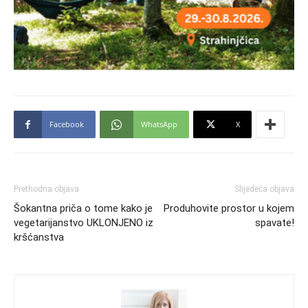
Facebook
WhatsApp
X
Prethodna objava
Slijedeća objava
Šokantna priča o tome kako je
Produhovite prostor u kojem
vegetarijanstvo UKLONJENO iz
spavate!
kršćanstva