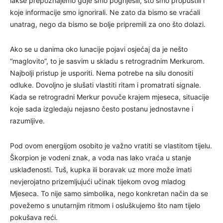
lakše prepoznajemo gdje smo pogriješili, što smo propustili i
koje informacije smo ignorirali. Ne zato da bismo se vraćali
unatrag, nego da bismo se bolje pripremili za ono što dolazi.
Ako se u danima oko lunacije pojavi osjećaj da je nešto
“maglovito”, to je sasvim u skladu s retrogradnim Merkurom.
Najbolji pristup je usporiti. Nema potrebe na silu donositi
odluke. Dovoljno je slušati vlastiti ritam i promatrati signale.
Kada se retrogradni Merkur povuče krajem mjeseca, situacije
koje sada izgledaju nejasno često postanu jednostavne i
razumljive.
Pod ovom energijom osobito je važno vratiti se vlastitom tijelu.
Škorpion je vodeni znak, a voda nas lako vraća u stanje
usklađenosti. Tuš, kupka ili boravak uz more može imati
nevjerojatno prizemljujući učinak tijekom ovog mladog
Mjeseca. To nije samo simbolika, nego konkretan način da se
povežemo s unutarnjim ritmom i osluškujemo što nam tijelo
pokušava reći.