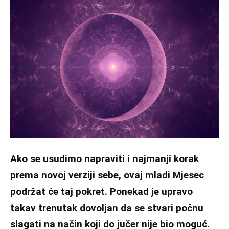
Ako se usudimo napraviti i najmanji korak
prema novoj verziji sebe, ovaj mladi Mjesec
podržat će taj pokret. Ponekad je upravo
takav trenutak dovoljan da se stvari počnu
slagati na način koji do jučer nije bio moguć.