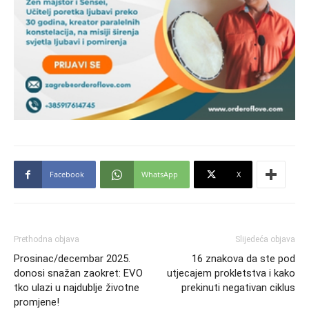
Facebook
WhatsApp
X
Prethodna objava
Slijedeća objava
Prosinac/decembar 2025.
16 znakova da ste pod
donosi snažan zaokret: EVO
utjecajem prokletstva i kako
tko ulazi u najdublje životne
prekinuti negativan ciklus
promjene!