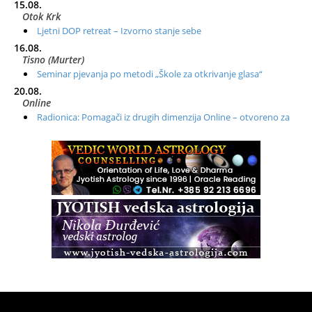
15.08.
Otok Krk
Ljetni DOP retreat – Izvorno stanje sebe
16.08.
Tisno (Murter)
Seminar pjevanja po metodi „Škole za otkrivanje glasa“
20.08.
Online
Radionica: Pomagači iz drugih dimenzija Online – otvoreno za
sve
21.08.
Zagreb+Online
Osnovni ThetaHealing® tečaj, Zagreb i Online
22.08.
Pula
Access BARS®, otpusti stres
23.08.
Pula
Access Energetski Facelift®
24.08.
Zagreb
Pjesma srca / Zagreb