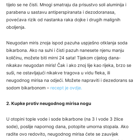
tijelo se ne čisti. Mnogi smatraju da prisustvo soli aluminija i
parabena u sastavu antiperspiranata i dezodoranasa,
povećava rizik od nastanka raka dojke i drugih malignih
oboljenja.
Neugodan miris znoja ispod pazuha uspješno otklanja soda
bikarbona. Ako na suhi i čisti pazuh nanesete njenu manju
količinu, možete biti mirni 24 sata! Tijekom cijelog dana-
nikakav neugodan miris! Čak i ako znoj lije kao rijeka, brzo se
suši, ne ostavljajući nikakve tragova u vidu fleka, ili
neugodnog mirisa na odjeći. Možete napraviti i dezedorans sa
sodom bikarbonom –
recept je ovdje.
2. Kupke protiv neugodnog mirisa nogu
U otopini tople vode i sode bikarbone (na 3 l vode 3 žlice
sode), poslije napornog dana, potopite umorna stopala. Ako
radite ovo redovito, neugodnog mirisa ćete se zauvijek