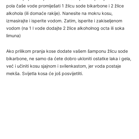
pola čaše vode promiješati 1 žlicu sode bikarbone i 2 žlice
alkohola (ili domaće rakije). Nanesite na mokru kosu,
izmasirajte i isperite vodom. Zatim, isperite i zakiseljenom
vodom (na 1 l vode dodajte 2 žlice alkoholnog octa ili soka
limuna)
Ako prilikom pranja kose dodate vašem šamponu žlicu sode
bikarbone, ne samo da ćete dobro ukloniti ostatke laka i gela,
već i učiniti kosu sjajnom i svilenkastom, jer voda postaje
mekša. Svijetla kosa će još posvijetliti.