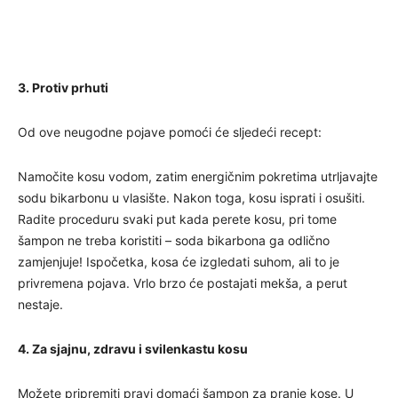
3. Protiv prhuti
Od ove neugodne pojave pomoći će sljedeći recept:
Namočite kosu vodom, zatim energičnim pokretima utrljavajte
sodu bikarbonu u vlasište. Nakon toga, kosu isprati i osušiti.
Radite proceduru svaki put kada perete kosu, pri tome
šampon ne treba koristiti – soda bikarbona ga odlično
zamjenjuje! Ispočetka, kosa će izgledati suhom, ali to je
privremena pojava. Vrlo brzo će postajati mekša, a perut
nestaje.
4. Za sjajnu, zdravu i svilenkastu kosu
Možete pripremiti pravi domaći šampon za pranje kose. U