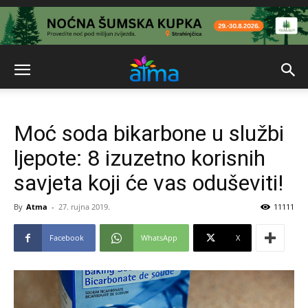
Moć soda bikarbone u službi
ljepote: 8 izuzetno korisnih
savjeta koji će vas oduševiti!
By
Atma
-
27. rujna 2019.
11111
Facebook
WhatsApp
X