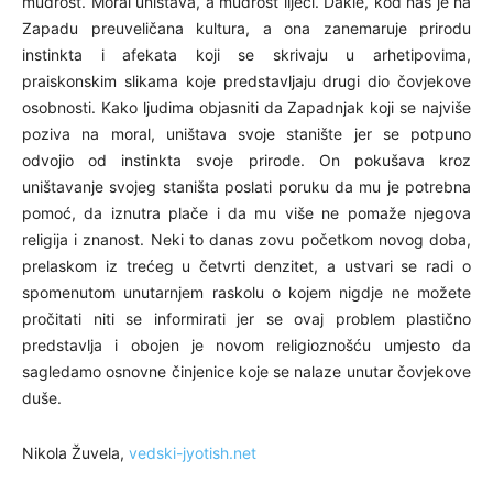
mudrost. Moral uništava, a mudrost liječi. Dakle, kod nas je na
Zapadu preuveličana kultura, a ona zanemaruje prirodu
instinkta i afekata koji se skrivaju u arhetipovima,
praiskonskim slikama koje predstavljaju drugi dio čovjekove
osobnosti. Kako ljudima objasniti da Zapadnjak koji se najviše
poziva na moral, uništava svoje stanište jer se potpuno
odvojio od instinkta svoje prirode. On pokušava kroz
uništavanje svojeg staništa poslati poruku da mu je potrebna
pomoć, da iznutra plače i da mu više ne pomaže njegova
religija i znanost. Neki to danas zovu početkom novog doba,
prelaskom iz trećeg u četvrti denzitet, a ustvari se radi o
spomenutom unutarnjem raskolu o kojem nigdje ne možete
pročitati niti se informirati jer se ovaj problem plastično
predstavlja i obojen je novom religioznošću umjesto da
sagledamo osnovne činjenice koje se nalaze unutar čovjekove
duše.
Nikola Žuvela,
vedski-jyotish.net