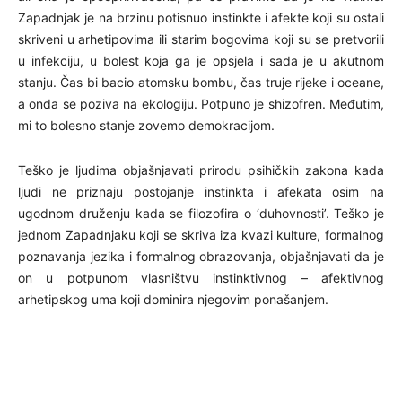
Zapadnjak je na brzinu potisnuo instinkte i afekte koji su ostali
skriveni u arhetipovima ili starim bogovima koji su se pretvorili
u infekciju, u bolest koja ga je opsjela i sada je u akutnom
stanju. Čas bi bacio atomsku bombu, čas truje rijeke i oceane,
a onda se poziva na ekologiju. Potpuno je shizofren. Međutim,
mi to bolesno stanje zovemo demokracijom.
Teško je ljudima objašnjavati prirodu psihičkih zakona kada
ljudi ne priznaju postojanje instinkta i afekata osim na
ugodnom druženju kada se filozofira o ‘duhovnosti’. Teško je
jednom Zapadnjaku koji se skriva iza kvazi kulture, formalnog
poznavanja jezika i formalnog obrazovanja, objašnjavati da je
on u potpunom vlasništvu instinktivnog – afektivnog
arhetipskog uma koji dominira njegovim ponašanjem.