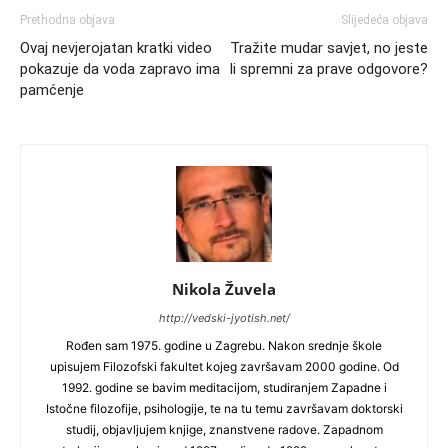
Prethodna objava
Slijedeća objava
Ovaj nevjerojatan kratki video
Tražite mudar savjet, no jeste
pokazuje da voda zapravo ima
li spremni za prave odgovore?
pamćenje
Nikola Žuvela
http://vedski-jyotish.net/
Rođen sam 1975. godine u Zagrebu. Nakon srednje škole
upisujem Filozofski fakultet kojeg završavam 2000 godine. Od
1992. godine se bavim meditacijom, studiranjem Zapadne i
Istočne filozofije, psihologije, te na tu temu završavam doktorski
studij, objavljujem knjige, znanstvene radove. Zapadnom