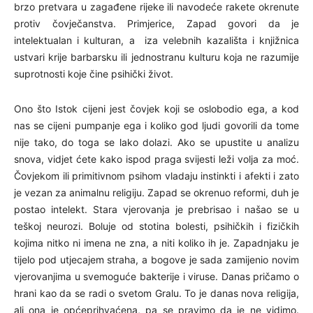
brzo pretvara u zagađene rijeke ili navodeće rakete okrenute
protiv čovječanstva. Primjerice, Zapad govori da je
intelektualan i kulturan, a iza velebnih kazališta i knjižnica
ustvari krije barbarsku ili jednostranu kulturu koja ne razumije
suprotnosti koje čine psihički život.
Ono što Istok cijeni jest čovjek koji se oslobodio ega, a kod
nas se cijeni pumpanje ega i koliko god ljudi govorili da tome
nije tako, do toga se lako dolazi. Ako se upustite u analizu
snova, vidjet ćete kako ispod praga svijesti leži volja za moć.
Čovjekom ili primitivnom psihom vladaju instinkti i afekti i zato
je vezan za animalnu religiju. Zapad se okrenuo reformi, duh je
postao intelekt. Stara vjerovanja je prebrisao i našao se u
teškoj neurozi. Boluje od stotina bolesti, psihičkih i fizičkih
kojima nitko ni imena ne zna, a niti koliko ih je. Zapadnjaku je
tijelo pod utjecajem straha, a bogove je sada zamijenio novim
vjerovanjima u svemoguće bakterije i viruse. Danas pričamo o
hrani kao da se radi o svetom Gralu. To je danas nova religija,
ali ona je općeprihvaćena, pa se pravimo da je ne vidimo.