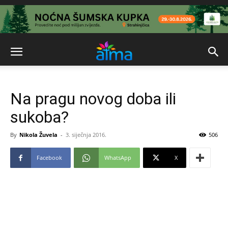
Na pragu novog doba ili
sukoba?
By
Nikola Žuvela
-
3. siječnja 2016.
506
Facebook
WhatsApp
X