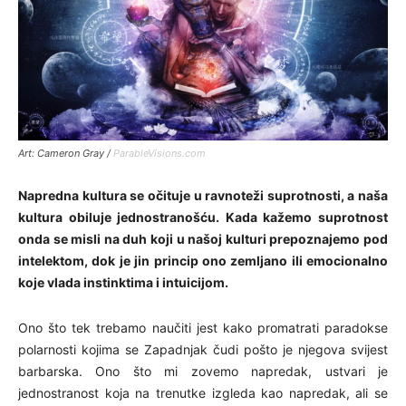
Art: Cameron Gray /
ParableVisions.com
Napredna kultura se očituje u ravnoteži suprotnosti, a naša
kultura obiluje jednostranošću. Kada kažemo suprotnost
onda se misli na duh koji u našoj kulturi prepoznajemo pod
intelektom, dok je jin princip ono zemljano ili emocionalno
koje vlada instinktima i intuicijom.
Ono što tek trebamo naučiti jest kako promatrati paradokse
polarnosti kojima se Zapadnjak čudi pošto je njegova svijest
barbarska. Ono što mi zovemo napredak, ustvari je
jednostranost koja na trenutke izgleda kao napredak, ali se