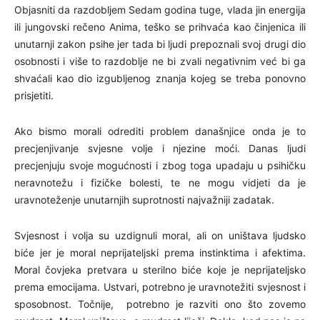
Objasniti da razdobljem Sedam godina tuge, vlada jin energija
ili jungovski rečeno Anima, teško se prihvaća kao činjenica ili
unutarnji zakon psihe jer tada bi ljudi prepoznali svoj drugi dio
osobnosti i više to razdoblje ne bi zvali negativnim već bi ga
shvaćali kao dio izgubljenog znanja kojeg se treba ponovno
prisjetiti.
Ako bismo morali odrediti problem današnjice onda je to
precjenjivanje svjesne volje i njezine moći. Danas ljudi
precjenjuju svoje mogućnosti i zbog toga upadaju u psihičku
neravnotežu i fizičke bolesti, te ne mogu vidjeti da je
uravnoteženje unutarnjih suprotnosti najvažniji zadatak.
Svjesnost i volja su uzdignuli moral, ali on uništava ljudsko
biće jer je moral neprijateljski prema instinktima i afektima.
Moral čovjeka pretvara u sterilno biće koje je neprijateljsko
prema emocijama. Ustvari, potrebno je uravnotežiti svjesnost i
sposobnost. Točnije, potrebno je razviti ono što zovemo