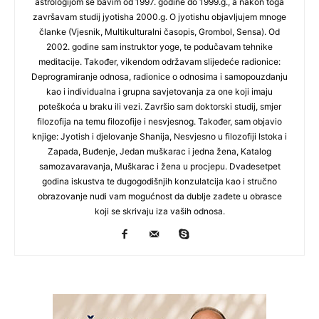
astrologijom se bavim od 1997. godine do 1999.g., a nakon toga
završavam studij jyotisha 2000.g. O jyotishu objavljujem mnoge
članke (Vjesnik, Multikulturalni časopis, Grombol, Sensa). Od
2002. godine sam instruktor yoge, te podučavam tehnike
meditacije. Također, vikendom održavam slijedeće radionice:
Deprogramiranje odnosa, radionice o odnosima i samopouzdanju
kao i individualna i grupna savjetovanja za one koji imaju
poteškoća u braku ili vezi. Završio sam doktorski studij, smjer
filozofija na temu filozofije i nesvjesnog. Također, sam objavio
knjige: Jyotish i djelovanje Shanija, Nesvjesno u filozofiji Istoka i
Zapada, Buđenje, Jedan muškarac i jedna žena, Katalog
samozavaravanja, Muškarac i žena u procjepu. Dvadesetpet
godina iskustva te dugogodišnjih konzulatcija kao i stručno
obrazovanje nudi vam mogućnost da dublje zađete u obrasce
koji se skrivaju iza vaših odnosa.