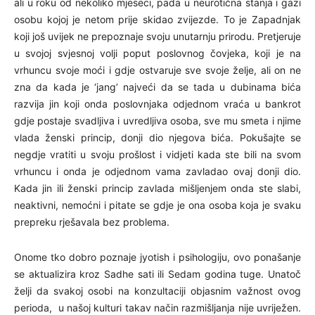
ali u roku od nekoliko mjeseci, pada u neurotična stanja i gazi
osobu kojoj je netom prije skidao zvijezde. To je Zapadnjak
koji još uvijek ne prepoznaje svoju unutarnju prirodu. Pretjeruje
u svojoj svjesnoj volji poput poslovnog čovjeka, koji je na
vrhuncu svoje moći i gdje ostvaruje sve svoje želje, ali on ne
zna da kada je ‘jang’ najveći da se tada u dubinama bića
razvija jin koji onda poslovnjaka odjednom vraća u bankrot
gdje postaje svadljiva i uvredljiva osoba, sve mu smeta i njime
vlada ženski princip, donji dio njegova bića. Pokušajte se
negdje vratiti u svoju prošlost i vidjeti kada ste bili na svom
vrhuncu i onda je odjednom vama zavladao ovaj donji dio.
Kada jin ili ženski princip zavlada mišljenjem onda ste slabi,
neaktivni, nemoćni i pitate se gdje je ona osoba koja je svaku
prepreku rješavala bez problema.
Onome tko dobro poznaje jyotish i psihologiju, ovo ponašanje
se aktualizira kroz Sadhe sati ili Sedam godina tuge. Unatoč
želji da svakoj osobi na konzultaciji objasnim važnost ovog
perioda, u našoj kulturi takav način razmišljanja nije uvriježen.