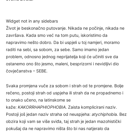
Widget not in any sidebars
Život je beskonačno putovanje. Nikada ne počinje, nikada ne
završava. Kada smo već na tom putu, iskoristimo da
napravimo nešto dobro. Da bi uspjeli u toj namjeri, moramo
raditi na sebi, sa sobom, za sebe. Samo imamo jedan
problem, odnosno jednog neprijatelja koji će učiniti sve da
ostanemo ono što jesmo, maleni, besprizorni i nevidljivi dio
čovječanstva – SEBE.
Svaka promjena vuče za sobom i strah od te promjene. Bolje
rečeno, postoji strah od uspjeha ili strah da ne propadnemo i
to onako učeno, na latinskome se
kaže:
KAKORRHAPHIOPHOBIA
. Zaista komplicirani naziv.
Postoji još jedan naziv straha od neuspjeha:
atychiphobi
a. Bez
obzira koji vam se više sviđa, taj strah je jedan mazohistički
pokušaj da ne napravimo ništa što bi nas natjeralo da