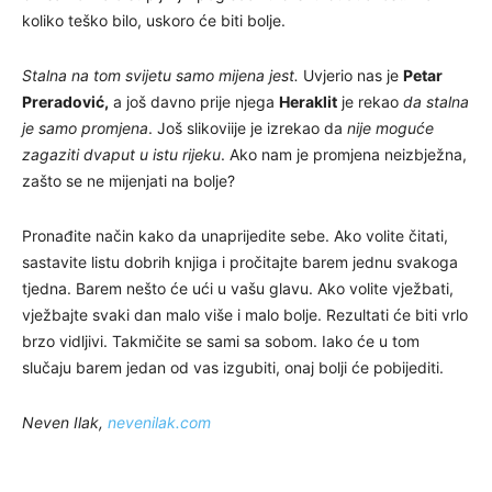
koliko teško bilo, uskoro će biti bolje.
Stalna na tom svijetu samo mijena jest.
Uvjerio nas je
Petar
Preradović,
a još davno prije njega
Heraklit
je rekao
da stalna
je samo promjena
. Još slikoviije je izrekao da
nije moguće
zagaziti dvaput u istu rijeku
. Ako nam je promjena neizbježna,
zašto se ne mijenjati na bolje?
Pronađite način kako da unaprijedite sebe. Ako volite čitati,
sastavite listu dobrih knjiga i pročitajte barem jednu svakoga
tjedna. Barem nešto će ući u vašu glavu. Ako volite vježbati,
vježbajte svaki dan malo više i malo bolje. Rezultati će biti vrlo
brzo vidljivi. Takmičite se sami sa sobom. Iako će u tom
slučaju barem jedan od vas izgubiti, onaj bolji će pobijediti.
Neven Ilak,
nevenilak.com