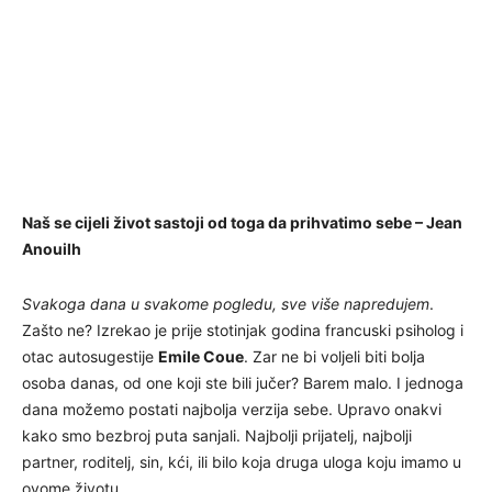
Naš se cijeli život sastoji od toga da prihvatimo sebe – Jean
Anouilh
Svakoga dana u svakome pogledu, sve više napredujem
.
Zašto ne? Izrekao je prije stotinjak godina francuski psiholog i
otac autosugestije
Emile Coue
. Zar ne bi voljeli biti bolja
osoba danas, od one koji ste bili jučer? Barem malo. I jednoga
dana možemo postati najbolja verzija sebe. Upravo onakvi
kako smo bezbroj puta sanjali. Najbolji prijatelj, najbolji
partner, roditelj, sin, kći, ili bilo koja druga uloga koju imamo u
ovome životu.