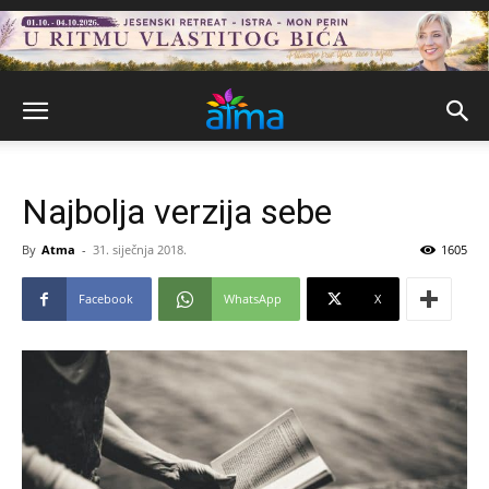
Najbolja verzija sebe
By
Atma
-
31. siječnja 2018.
1605
Facebook
WhatsApp
X