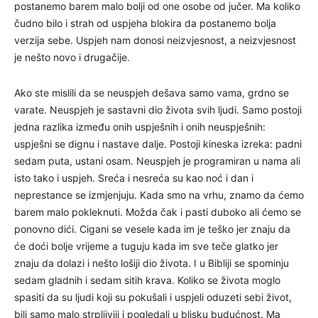
postanemo barem malo bolji od one osobe od jučer. Ma koliko
čudno bilo i strah od uspjeha blokira da postanemo bolja
verzija sebe. Uspjeh nam donosi neizvjesnost, a neizvjesnost
je nešto novo i drugačije.
Ako ste mislili da se neuspjeh dešava samo vama, grdno se
varate. Neuspjeh je sastavni dio života svih ljudi. Samo postoji
jedna razlika između onih uspješnih i onih neuspješnih:
uspješni se dignu i nastave dalje. Postoji kineska izreka: padni
sedam puta, ustani osam. Neuspjeh je programiran u nama ali
isto tako i uspjeh. Sreća i nesreća su kao noć i dan i
neprestance se izmjenjuju. Kada smo na vrhu, znamo da ćemo
barem malo pokleknuti. Možda čak i pasti duboko ali ćemo se
ponovno dići. Cigani se vesele kada im je teško jer znaju da
će doći bolje vrijeme a tuguju kada im sve teče glatko jer
znaju da dolazi i nešto lošiji dio života. I u Bibliji se spominju
sedam gladnih i sedam sitih krava. Koliko se života moglo
spasiti da su ljudi koji su pokušali i uspjeli oduzeti sebi život,
bili samo malo strpljiviji i pogledali u blisku budućnost. Ma