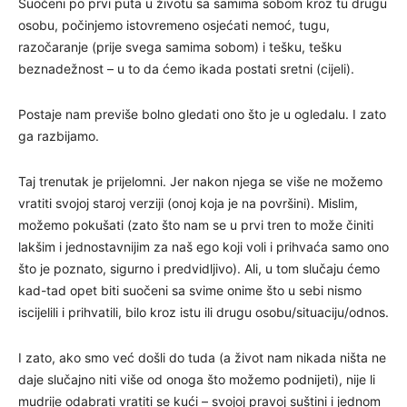
Suočeni po prvi puta u životu sa samima sobom kroz tu drugu
osobu, počinjemo istovremeno osjećati nemoć, tugu,
razočaranje (prije svega samima sobom) i tešku, tešku
beznadežnost – u to da ćemo ikada postati sretni (cijeli).
Postaje nam previše bolno gledati ono što je u ogledalu. I zato
ga razbijamo.
Taj trenutak je prijelomni. Jer nakon njega se više ne možemo
vratiti svojoj staroj verziji (onoj koja je na površini). Mislim,
možemo pokušati (zato što nam se u prvi tren to može činiti
lakšim i jednostavnijim za naš ego koji voli i prihvaća samo ono
što je poznato, sigurno i predvidljivo). Ali, u tom slučaju ćemo
kad-tad opet biti suočeni sa svime onime što u sebi nismo
iscijelili i prihvatili, bilo kroz istu ili drugu osobu/situaciju/odnos.
I zato, ako smo već došli do tuda (a život nam nikada ništa ne
daje slučajno niti više od onoga što možemo podnijeti), nije li
mudrije odabrati vratiti se kući – svojoj pravoj suštini i jednom