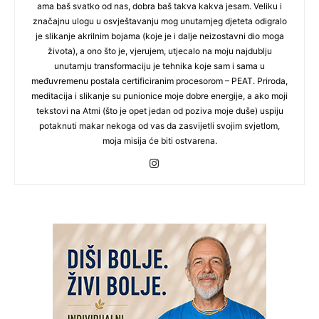
ama baš svatko od nas, dobra baš takva kakva jesam. Veliku i
značajnu ulogu u osvještavanju mog unutarnjeg djeteta odigralo
je slikanje akrilnim bojama (koje je i dalje neizostavni dio moga
života), a ono što je, vjerujem, utjecalo na moju najdublju
unutarnju transformaciju je tehnika koje sam i sama u
međuvremenu postala certificiranim procesorom – PEAT. Priroda,
meditacija i slikanje su punionice moje dobre energije, a ako moji
tekstovi na Atmi (što je opet jedan od poziva moje duše) uspiju
potaknuti makar nekoga od vas da zasvijetli svojim svjetlom,
moja misija će biti ostvarena.