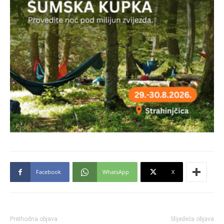
Facebook
WhatsApp
X
Prethodna objava
Slijedeća objava