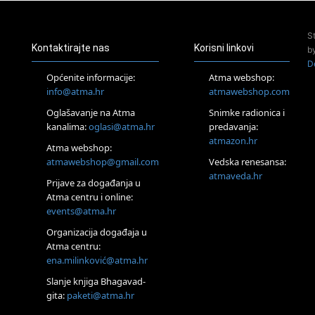
Pjesma srca / Zagreb
Online
S
Tečaj Višeg Vodstva, razvijanja intuicije i Akaša zapisa
Kontaktirajte nas
Korisni linkovi
b
25.08.
D
Online
Općenite informacije:
Atma webshop:
Upisi u program Profesionalni hipnoterapeut — nova
info@atma.hr
atmawebshop.com
generacija kreće 25.08. 2026.
26.08.
Oglašavanje na Atma
Snimke radionica i
Online
kanalima:
oglasi@atma.hr
predavanja:
Postanite Nositelj Vibracije Nove Zemlje
atmazon.hr
Atma webshop:
Škola BaZi – put prema dubljem razumijevanju sebe
atmawebshop@gmail.com
Vedska renesansa:
27.08.
atmaveda.hr
Visoko
Prijave za događanja u
Alemka Dauskardt – Jednodnevna radionica sistemskih
Atma centru i online:
konstelacija
events@atma.hr
28.08.
Organizacija događaja u
Online
Atma centru:
SPAVAJ… Priče za lakšu noć
ena.milinković@atma.hr
29.08.
Zagreb
Slanje knjiga Bhagavad-
HOD PO ŽERAVICI – Seminar koji mijenja tijelo, duh i um
gita:
paketi@atma.hr
SoulFest – Festival glazbe, mudrosti i zajedništva