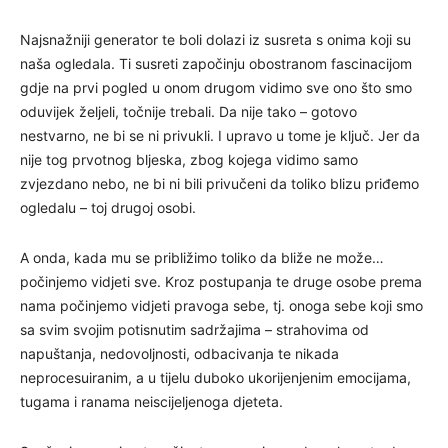
Najsnažniji generator te boli dolazi iz susreta s onima koji su
naša ogledala. Ti susreti započinju obostranom fascinacijom
gdje na prvi pogled u onom drugom vidimo sve ono što smo
oduvijek željeli, točnije trebali. Da nije tako – gotovo
nestvarno, ne bi se ni privukli. I upravo u tome je ključ. Jer da
nije tog prvotnog bljeska, zbog kojega vidimo samo
zvjezdano nebo, ne bi ni bili privučeni da toliko blizu priđemo
ogledalu – toj drugoj osobi.
A onda, kada mu se približimo toliko da bliže ne može…
počinjemo vidjeti sve. Kroz postupanja te druge osobe prema
nama počinjemo vidjeti pravoga sebe, tj. onoga sebe koji smo
sa svim svojim potisnutim sadržajima – strahovima od
napuštanja, nedovoljnosti, odbacivanja te nikada
neprocesuiranim, a u tijelu duboko ukorijenjenim emocijama,
tugama i ranama neiscijeljenoga djeteta.