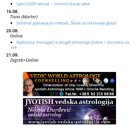
Ljetni DOP retreat – Izvorno stanje sebe
16.08.
Tisno (Murter)
Seminar pjevanja po metodi „Škole za otkrivanje glasa“
20.08.
Online
Radionica: Pomagači iz drugih dimenzija Online – otvoreno za
sve
21.08.
Zagreb+Online
Osnovni ThetaHealing® tečaj, Zagreb i Online
22.08.
Zagreb
Osnovna radionica za izscjeljivanje pranom (Basic Pranic
Healing course)
Pula
Access BARS®, otpusti stres
23.08.
Pula
Access Energetski Facelift®
24.08.
Zagreb