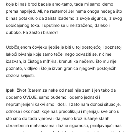
koje bi naš brod bacale amo-tamo, tada mi samo idemo
prema naprijed. Ali, ne rastemo! Jer nema onoga nečega što
bi nas potaknulo da zaista izađemo iz svoje sigurice, iz svog
uobičajenog toka. I uputimo se u neistraženo, daleko i
duboko. Pa zašto i bismo?!
Uobičajenom čovjeku ljepše je biti u toj postojećoj i poznatoj
lakoći bivanja koje samo teče, nego odvažiti se, ničime
izazvan, iz čistoga m(h)ira, krenuti ka nečemu što mu nije
poznato, vidljivo i što je izvan granica njegovih postojećih
obzora svijesti.
Ipak, život (barem za neke od nas) nije zamišljen tako da
dođemo OVDJE, samo budemo i odemo jednaki i
nepromijenjeni kakvi smo i došli. I zato nam donosi situacije,
odnose i okolnosti koje nas preoblikuju i mijenjaju sve ono u
što smo do tada vjerovali da jesmo kroz rušenje starih
obrambenih mehanizama i lažne sigurnosti, prisiljavajući nas