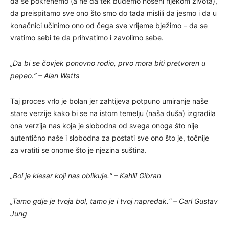
da se pokrenemo (a ne da tek budemo nošeni rijekom života),
da preispitamo sve ono što smo do tada mislili da jesmo i da u
konačnici učinimo ono od čega sve vrijeme bježimo – da se
vratimo sebi te da prihvatimo i zavolimo sebe.
„Da bi se čovjek ponovno rodio, prvo mora biti pretvoren u
pepeo.“ – Alan Watts
Taj proces vrlo je bolan jer zahtijeva potpuno umiranje naše
stare verzije kako bi se na istom temelju (naša duša) izgradila
ona verzija nas koja je slobodna od svega onoga što nije
autentično naše i slobodna za postati sve ono što je, točnije
za vratiti se onome što je njezina suština.
„Bol je klesar koji nas oblikuje.“ – Kahlil Gibran
„Tamo gdje je tvoja bol, tamo je i tvoj napredak.“ – Carl Gustav
Jung