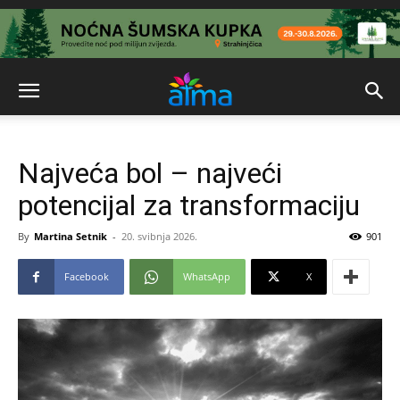
Najveća bol – najveći
potencijal za transformaciju
By
Martina Setnik
-
20. svibnja 2026.
901
Facebook
WhatsApp
X