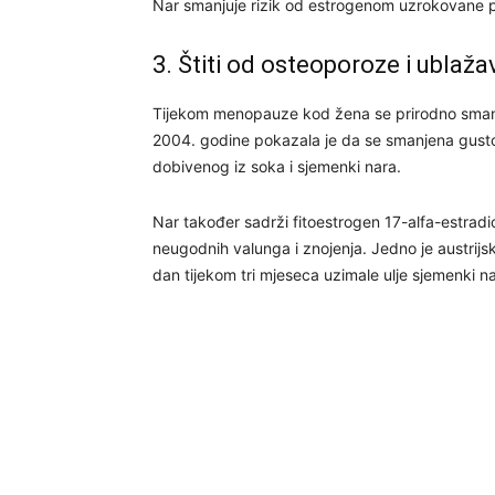
Nar smanjuje rizik od estrogenom uzrokovane p
3. Štiti od osteoporoze i ublaž
Tijekom menopauze kod žena se prirodno smanjuj
2004. godine pokazala je da se smanjena gusto
dobivenog iz soka i sjemenki nara.
Nar također sadrži fitoestrogen 17-alfa-estradiol
neugodnih valunga i znojenja. Jedno je austrijs
dan tijekom tri mjeseca uzimale ulje sjemenki nara