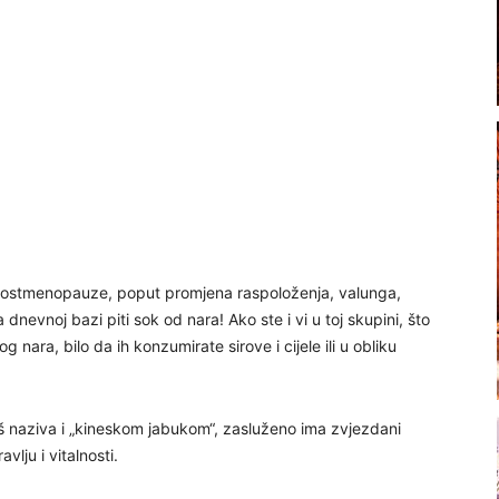
postmenopauze, poput promjena raspoloženja, valunga,
dnevnoj bazi piti sok od nara! Ako ste i vi u toj skupini, što
ara, bilo da ih konzumirate sirove i cijele ili u obliku
još naziva i „kineskom jabukom“, zasluženo ima zvjezdani
lju i vitalnosti.