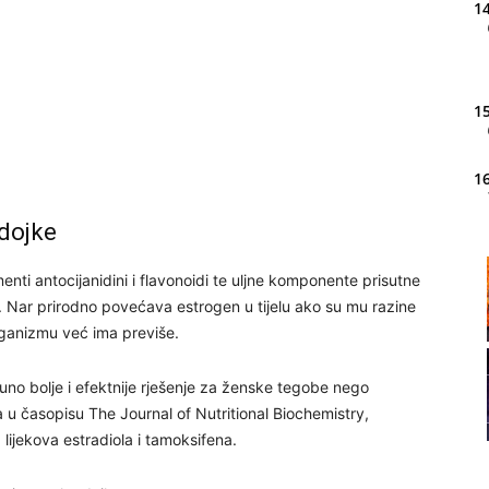
14
15
16
 dojke
20
enti antocijanidini i flavonoidi te uljne komponente prisutne
. Nar prirodno povećava estrogen u tijelu ako su mu razine
organizmu već ima previše.
21
u puno bolje i efektnije rješenje za ženske tegobe nego
na u časopisu The Journal of Nutritional Biochemistry,
22
 lijekova estradiola i tamoksifena.
23