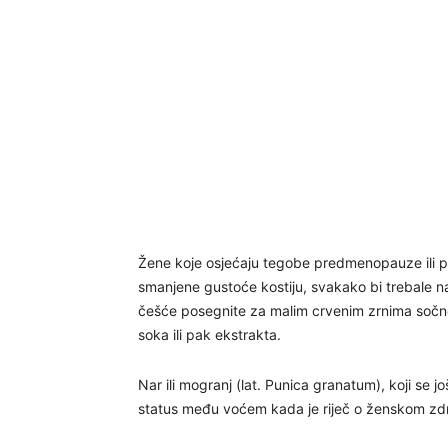
Žene koje osjećaju tegobe predmenopauze ili 
smanjene gustoće kostiju, svakako bi trebale na 
češće posegnite za malim crvenim zrnima sočnog n
soka ili pak ekstrakta.
Nar ili mogranj (lat. Punica granatum), koji se 
status među voćem kada je riječ o ženskom zdrav