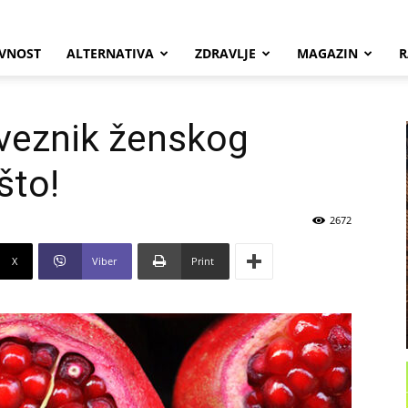
VNOST
ALTERNATIVA
ZDRAVLJE
MAGAZIN
R
aveznik ženskog
što!
2672
X
Viber
Print