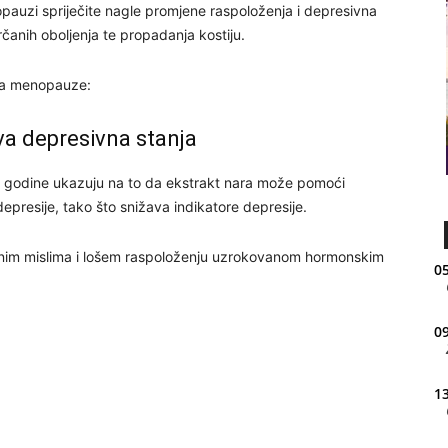
uzi spriječite nagle promjene raspoloženja i depresivna
srčanih oboljenja te propadanja kostiju.
ba menopauze:
va depresivna stanja
. godine ukazuju na to da ekstrakt nara može pomoći
presije, tako što snižava indikatore depresije.
ivnim mislima i lošem raspoloženju uzrokovanom hormonskim
05
09
13