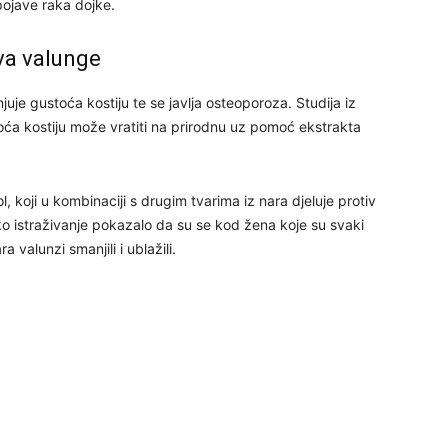
ojave raka dojke.
ava valunge
24
e gustoća kostiju te se javlja osteoporoza. Studija iz
ća kostiju može vratiti na prirodnu uz pomoć ekstrakta
26
, koji u kombinaciji s drugim tvarima iz nara djeluje protiv
ko istraživanje pokazalo da su se kod žena koje su svaki
27
 valunzi smanjili i ublažili.
29
30