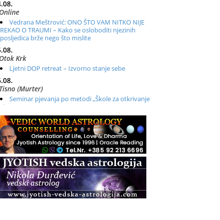
.08.
Online
Vedrana Meštrović: ONO ŠTO VAM NITKO NIJE
REKAO O TRAUMI – Kako se osloboditi njezinih
posljedica brže nego što mislite
.08.
Otok Krk
Ljetni DOP retreat – Izvorno stanje sebe
.08.
Tisno (Murter)
Seminar pjevanja po metodi „Škole za otkrivanje
glasa“
.08.
Online
Radionica: Pomagači iz drugih dimenzija Online –
otvoreno za sve
.08.
Zagreb+Online
Osnovni ThetaHealing® tečaj, Zagreb i Online
.08.
Pula
Access BARS®, otpusti stres
.08.