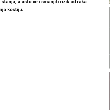
tanja, a usto će i smanjiti rizik od raka
nja kostiju.