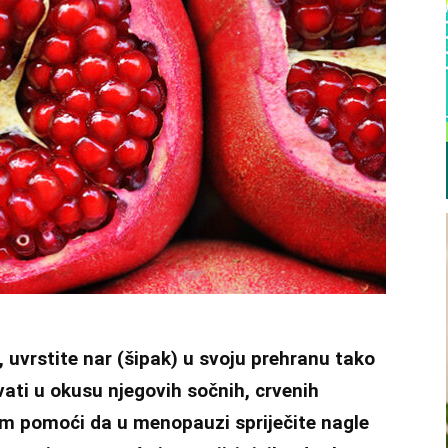
, uvrstite nar (šipak) u svoju prehranu tako
živati u okusu njegovih sočnih, crvenih
m pomoći da u menopauzi spriječite nagle