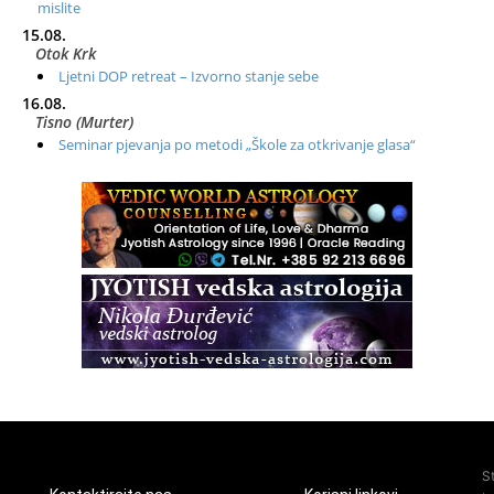
mislite
15.08.
Otok Krk
Ljetni DOP retreat – Izvorno stanje sebe
16.08.
Tisno (Murter)
Seminar pjevanja po metodi „Škole za otkrivanje glasa“
20.08.
Online
Radionica: Pomagači iz drugih dimenzija Online – otvoreno za
sve
21.08.
Zagreb+Online
Osnovni ThetaHealing® tečaj, Zagreb i Online
22.08.
Pula
Access BARS®, otpusti stres
23.08.
Pula
Access Energetski Facelift®
24.08.
S
Zagreb