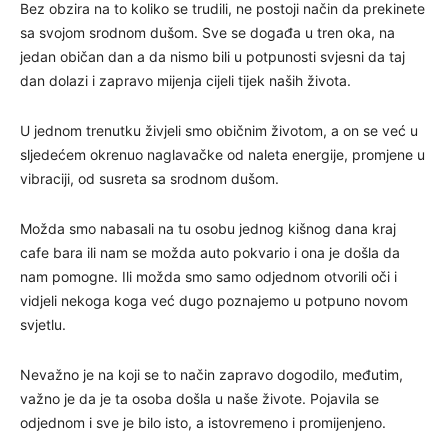
Bez obzira na to koliko se trudili, ne postoji način da prekinete
sa svojom srodnom dušom. Sve se događa u tren oka, na
jedan običan dan a da nismo bili u potpunosti svjesni da taj
dan dolazi i zapravo mijenja cijeli tijek naših života.
U jednom trenutku živjeli smo običnim životom, a on se već u
sljedećem okrenuo naglavačke od naleta energije, promjene u
vibraciji, od susreta sa srodnom dušom.
Možda smo nabasali na tu osobu jednog kišnog dana kraj
cafe bara ili nam se možda auto pokvario i ona je došla da
nam pomogne. Ili možda smo samo odjednom otvorili oči i
vidjeli nekoga koga već dugo poznajemo u potpuno novom
svjetlu.
Nevažno je na koji se to način zapravo dogodilo, međutim,
važno je da je ta osoba došla u naše živote. Pojavila se
odjednom i sve je bilo isto, a istovremeno i promijenjeno.