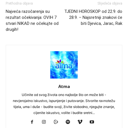
Prethodna objava
Slijedeća objava
Najveća razočarenja su
TJEDNI HOROSKOP od 22.9. do
rezultat očekivanja: OVIH 7
28.9. – Najsretniji znakovi će
stvari NIKAD ne očekujte od
biti Djevica, Jarac, Rak
drugih!
Atma
Učinite od svog života ono najbolje što on može biti -
nevjerojatno iskustvo, ispunjenje i putovanje. Stvorite ravnotežu
tijela, uma i duše - budite svoji, živite slobodno, njegujte znanje,
cijenite iskustvo, volite i budite sretni...