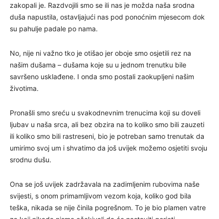
zakopali je. Razdvojili smo se ili nas je možda naša srodna
duša napustila, ostavljajući nas pod ponoćnim mjesecom dok
su pahulje padale po nama.
No, nije ni važno tko je otišao jer oboje smo osjetili rez na
našim dušama – dušama koje su u jednom trenutku bile
savršeno usklađene. I onda smo postali zaokupljeni našim
životima.
Pronašli smo sreću u svakodnevnim trenucima koji su doveli
ljubav u naša srca, ali bez obzira na to koliko smo bili zauzeti
ili koliko smo bili rastreseni, bio je potreban samo trenutak da
umirimo svoj um i shvatimo da još uvijek možemo osjetiti svoju
srodnu dušu.
Ona se još uvijek zadržavala na zadimljenim rubovima naše
svijesti, s onom primamljivom vezom koja, koliko god bila
teška, nikada se nije činila pogrešnom. To je bio plamen vatre