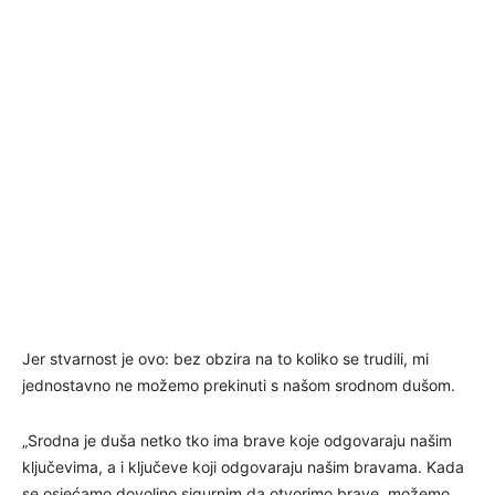
Jer stvarnost je ovo: bez obzira na to koliko se trudili, mi
jednostavno ne možemo prekinuti s našom srodnom dušom.
„Srodna je duša netko tko ima brave koje odgovaraju našim
ključevima, a i ključeve koji odgovaraju našim bravama. Kada
se osjećamo dovoljno sigurnim da otvorimo brave, možemo