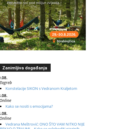
Zanimljiva događanja
.08.
Zagreb
Konstelacije SIKON s Vedranom Kraljetom
.08.
Online
Kako se nositi s emocijama?
.08.
Online
Vedrana Meštrović: ONO ŠTO VAM NITKO NIJE
REKAO O TRAUMI – Kako se osloboditi njezinih