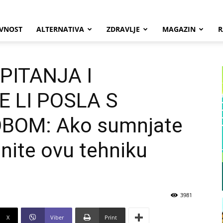
VNOST
ALTERNATIVA
ZDRAVLJE
MAGAZIN
R
PITANJA I
 LI POSLA S
OM: Ako sumnjate
enite ovu tehniku
3981
X
Viber
Print