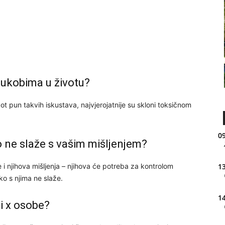
sukobima u životu?
vot pun takvih iskustava, najvjerojatnije su skloni toksičnom
09
o ne slaže s vašim mišljenjem?
be i njihova mišljenja – njihova će potreba za kontrolom
13
ko s njima ne slaže.
14
i x osobe?