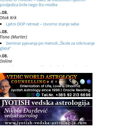
posljedica brže nego što mislite
.08.
Otok Krk
Ljetni DOP retreat – Izvorno stanje sebe
.08.
Tisno (Murter)
Seminar pjevanja po metodi „Škole za otkrivanje
glasa“
.08.
Online
Radionica: Pomagači iz drugih dimenzija Online –
otvoreno za sve
.08.
Zagreb+Online
Osnovni ThetaHealing® tečaj, Zagreb i Online
.08.
Pula
Access BARS®, otpusti stres
.08.
Pula
Access Energetski Facelift®
.08.