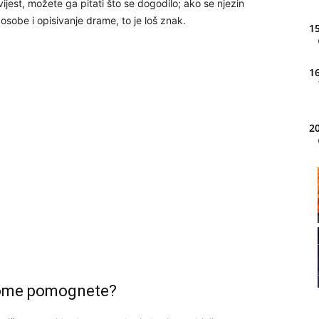
jest, možete ga pitati što se dogodilo; ako se njezin
osobe i opisivanje drame, to je loš znak.
15
16
20
21
22
23
ekome pomognete?
24