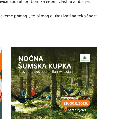
više zauzeti borbom za sebe i vlastite ambicije.
ekome pomogli, to bi moglo ukazivati ​​na toksičnost.
25
26
27
29