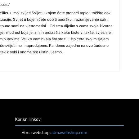
s.com/
29
licu u moj svijet! Svijet u kojem ćete pronaći toplo utočište dok
tuacije. Svijet u kojem ćete dobiti podršku i razumijevanje čak i
tpuno sami na vjetrometini... Od srca dijelim s vama svoja životna
e i mudrost koja je iz njih proizašla kako biste vi lakše, svjesnije i
30
m putevima. Veliko vam hvala što ste tu i što ćete svojim sjajem
 jače svijetlimo i napredujemo. Pa idemo zajedno na ovo čudesno
tak k sebi i onome tko uistinu jesmo.
31
28
05
Korisni linkovi
Atma webshop:
atmawebshop.com
06