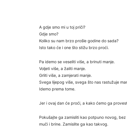
A gdje smo mi u toj priči?
Gdje smo?
Koliko su nam brzo prošle godine do sada?
Isto tako će i one što stižu brzo proći.
Pa idemo se veseliti više, a brinuti manje.
Voljeti više, a žaliti manje.
Grliti više, a zamjerati manje.
Svega lijepog više, svega što nas rastužuje m
Idemo prema tome.
Jer i ovaj dan će proći, a kako ćemo ga provest
Pokušajte ga zamisliti kao potpuno novog, bez da 
muči i brine. Zamislite ga kao takvog.