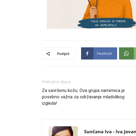
Facebook
Podijeli
Prethodna objava
Za savršenu kožu: Ova grupa namirnica je
posebno važna za održavanje mladolikog
izgleda!
Sunčana Iva - Iva Jova