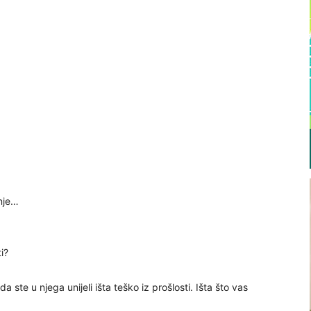
anje…
i?
ste u njega unijeli išta teško iz prošlosti. Išta što vas