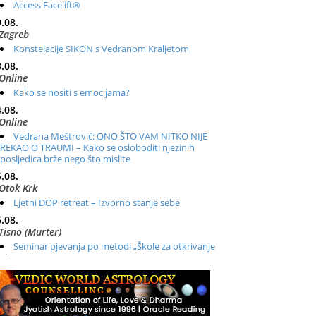
Access Facelift®
.08.
Zagreb
Konstelacije SIKON s Vedranom Kraljetom
.08.
Online
Kako se nositi s emocijama?
.08.
Online
Vedrana Meštrović: ONO ŠTO VAM NITKO NIJE
REKAO O TRAUMI – Kako se osloboditi njezinih
posljedica brže nego što mislite
.08.
Otok Krk
Ljetni DOP retreat – Izvorno stanje sebe
.08.
Tisno (Murter)
Seminar pjevanja po metodi „Škole za otkrivanje
glasa“
.08.
Online
Radionica: Pomagači iz drugih dimenzija Online –
otvoreno za sve