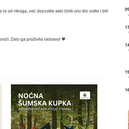
09
e to od nikoga, već dozvolite sebi činiti ono što volite i biti
13
proći. Zato ga proživite radosno! 💖
14
15
16
20