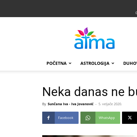
Atma
POČETNA
ASTROLOGIJA
DUHO
Neka danas ne 
By
Sunčana Iva - Iva Jovanović
-
5. veljače 2020.
Facebook
WhatsApp