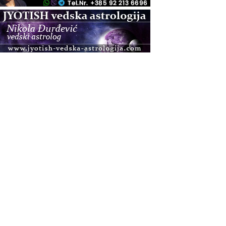
.08.
Zagreb+Online
Osnovni ThetaHealing® tečaj, Zagreb i Online
.08.
Pula
Access BARS®, otpusti stres
.08.
Pula
Access Energetski Facelift®
.08.
Zagreb
Pjesma srca / Zagreb
Online
Tečaj Višeg Vodstva, razvijanja intuicije i Akaša
zapisa
.08.
Online
Postanite Nositelj Vibracije Nove Zemlje
.08.
Visoko
Alemka Dauskardt – Jednodnevna radionica
sistemskih konstelacija