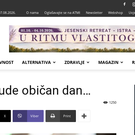
07.08.2026.
O nama
Oglašavajte se na ATMI
Newsletter
Webshop
Uvje
VNOST
ALTERNATIVA
ZDRAVLJE
MAGAZIN
R
bude običan dan…
1250
X
Viber
Print