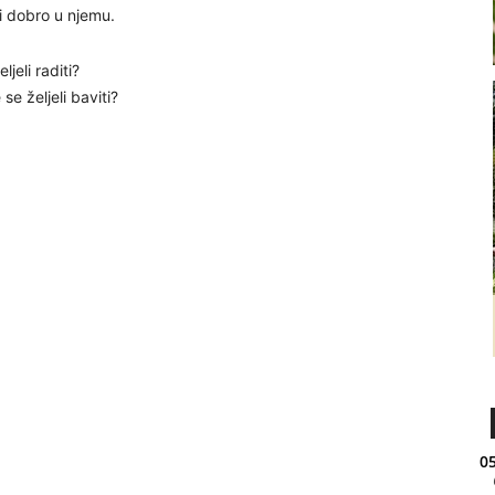
 i dobro u njemu.
ljeli raditi?
e željeli baviti?
05