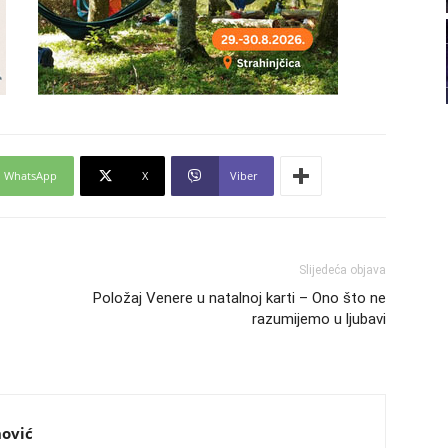
21
22
23
WhatsApp
X
Viber
24
Slijedeća objava
Položaj Venere u natalnoj karti – Ono što ne
razumijemo u ljubavi
26
27
nović