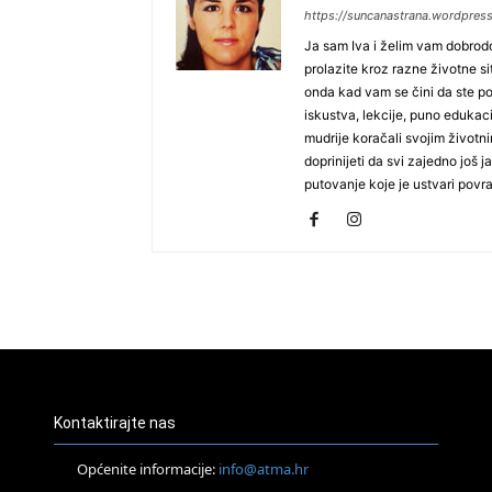
https://suncanastrana.wordpres
Ja sam Iva i želim vam dobrodoš
prolazite kroz razne životne si
onda kad vam se čini da ste po
iskustva, lekcije, puno edukacij
mudrije koračali svojim životni
doprinijeti da svi zajedno još
putovanje koje je ustvari povra
Kontaktirajte nas
Općenite informacije:
info@atma.hr