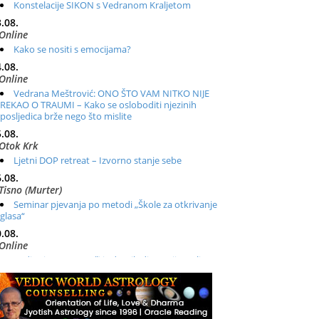
Konstelacije SIKON s Vedranom Kraljetom
.08.
Online
Kako se nositi s emocijama?
.08.
Online
Vedrana Meštrović: ONO ŠTO VAM NITKO NIJE
REKAO O TRAUMI – Kako se osloboditi njezinih
posljedica brže nego što mislite
.08.
Otok Krk
Ljetni DOP retreat – Izvorno stanje sebe
.08.
Tisno (Murter)
Seminar pjevanja po metodi „Škole za otkrivanje
glasa“
.08.
Online
Radionica: Pomagači iz drugih dimenzija Online –
otvoreno za sve
.08.
Zagreb+Online
Osnovni ThetaHealing® tečaj, Zagreb i Online