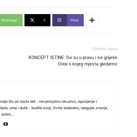
27
WhatsApp
X
Viber
29
Slijedeća objava
KONCEPT ISTINE: Svi su u pravu i svi griješe.
Ovisi s kojeg mjesta gledamo.
30
olje što on može biti - nevjerojatno iskustvo, ispunjenje i
ijela, uma i duše - budite svoji, živite slobodno, njegujte znanje,
31
 sretni...
28