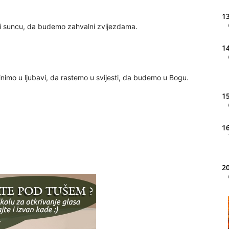
13
 suncu, da budemo zahvalni zvijezdama.
14
nimo u ljubavi, da rastemo u svijesti, da budemo u Bogu.
15
16
20
21