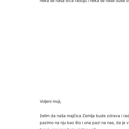
neka se naša srca raduju i neka se naše duše d
Voljeni moji,
želim da naša majčica Zemlja bude zdrava i rado
pazimo na nju kao što i ona pazi na nas, da je 