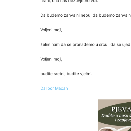
hrani, ona nas bezuvjetno voli.
Da budemo zahvalni nebu, da budemo zahvalni
Voljeni moji,
želim nam da se pronađemo u srcu i da se ujedi
Voljeni moji,
budite sretni, budite vječni.
Dalibor Macan