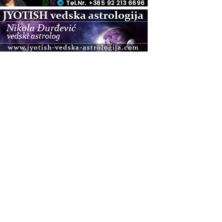
.08.
Zagreb
Osnovna radionica za izscjeljivanje pranom (Basic
Pranic Healing course)
Pula
Access BARS®, otpusti stres
.08.
Pula
Access Energetski Facelift®
.08.
Zagreb
Pjesma srca / Zagreb
Online
Tečaj Višeg Vodstva, razvijanja intuicije i Akaša
zapisa
.08.
Online
Upisi u program Profesionalni hipnoterapeut —
nova generacija kreće 25.08. 2026.
.08.
Online
Postanite Nositelj Vibracije Nove Zemlje