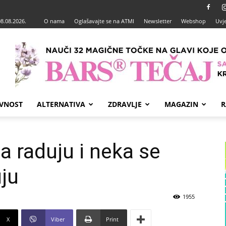
08.08.2026.
O nama
Oglašavajte se na ATMI
Newsletter
Webshop
Uvje
VNOST
ALTERNATIVA
ZDRAVLJE
MAGAZIN
R
a raduju i neka se
ju
1955
X
Viber
Print