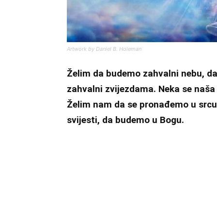
Artwork by Daniel B. Holeman
Želim da budemo zahvalni nebu, d
zahvalni zvijezdama. Neka se naša 
Želim nam da se pronađemo u srcu i
svijesti, da budemo u Bogu.