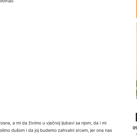
odiruju.
sna, a mi da živimo u vječnoj ljubavi sa njom, da i mi
09
volimo dušom i da joj budemo zahvalni srcem, jer ona nas