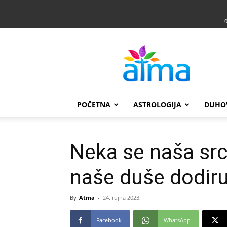
Atma
POČETNA
ASTROLOGIJA
DUHO
Neka se naša src
naše duše dodiru
By
Atma
-
24. rujna 2023.
Facebook
WhatsApp