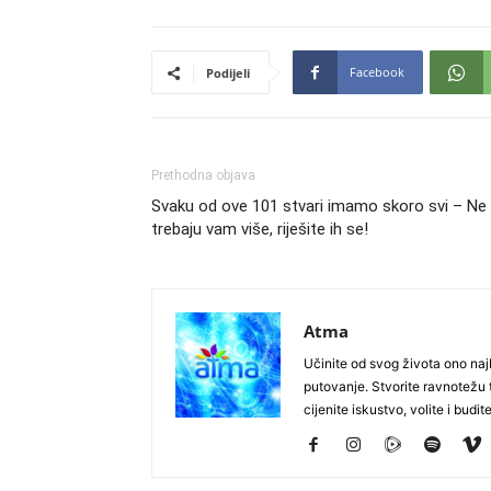
Facebook
Podijeli
Prethodna objava
Svaku od ove 101 stvari imamo skoro svi – Ne
trebaju vam više, riješite ih se!
Atma
Učinite od svog života ono najb
putovanje. Stvorite ravnotežu t
cijenite iskustvo, volite i budite