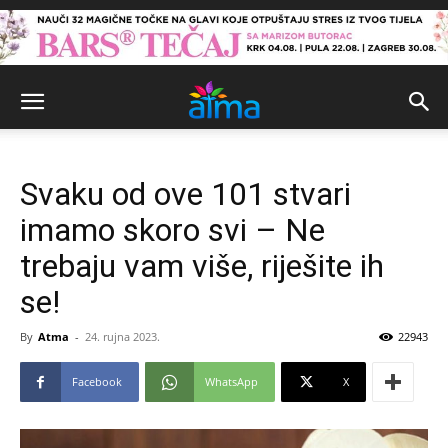
Svaku od ove 101 stvari
imamo skoro svi – Ne
trebaju vam više, riješite ih
se!
By
Atma
-
24. rujna 2023.
22943
Facebook
WhatsApp
X