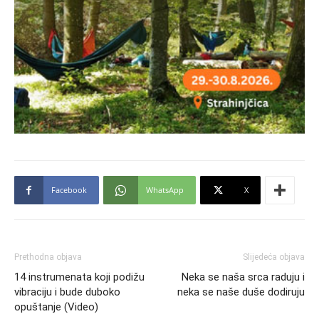
Facebook
WhatsApp
X
Prethodna objava
Slijedeća objava
14 instrumenata koji podižu
Neka se naša srca raduju i
vibraciju i bude duboko
neka se naše duše dodiruju
opuštanje (Video)