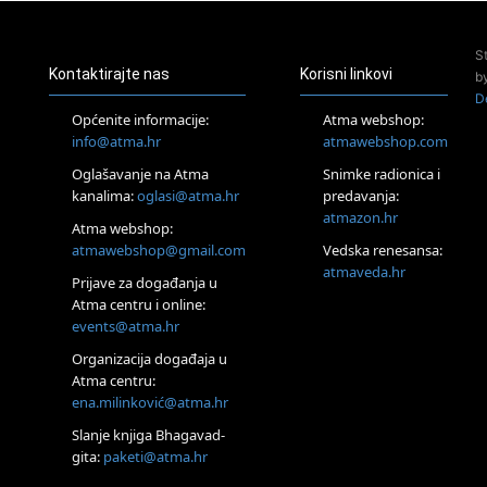
Access Energetski Facelift®
24.08.
S
Zagreb
Kontaktirajte nas
Korisni linkovi
b
Pjesma srca / Zagreb
D
Online
Općenite informacije:
Atma webshop:
Tečaj Višeg Vodstva, razvijanja intuicije i Akaša zapisa
info@atma.hr
atmawebshop.com
25.08.
Oglašavanje na Atma
Snimke radionica i
Online
kanalima:
oglasi@atma.hr
predavanja:
Upisi u program Profesionalni hipnoterapeut — nova
generacija kreće 25.08. 2026.
atmazon.hr
Atma webshop:
26.08.
atmawebshop@gmail.com
Vedska renesansa:
Online
atmaveda.hr
Postanite Nositelj Vibracije Nove Zemlje
Prijave za događanja u
Atma centru i online:
27.08.
events@atma.hr
Visoko
Alemka Dauskardt – Jednodnevna radionica sistemskih
Organizacija događaja u
konstelacija
Atma centru:
29.08.
ena.milinković@atma.hr
Zagreb
HOD PO ŽERAVICI – Seminar koji mijenja tijelo, duh i um
Slanje knjiga Bhagavad-
SoulFest – Festival glazbe, mudrosti i zajedništva
gita:
paketi@atma.hr
Radoboj