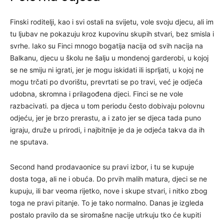
Finski roditelji, kao i svi ostali na svijetu, vole svoju djecu, ali im
tu ljubav ne pokazuju kroz kupovinu skupih stvari, bez smisla i
svrhe. Iako su Finci mnogo bogatija nacija od svih nacija na
Balkanu, djecu u školu ne šalju u mondenoj garderobi, u kojoj
se ne smiju ni igrati, jer je mogu iskidati ili isprljati, u kojoj ne
mogu trčati po dvorištu, prevrtati se po travi, već je odjeća
udobna, skromna i prilagođena djeci. Finci se ne vole
razbacivati. pa djeca u tom periodu često dobivaju polovnu
odjeću, jer je brzo prerastu, a i zato jer se djeca tada puno
igraju, druže u prirodi, i najbitnije je da je odjeća takva da ih
ne sputava.
Second hand prodavaonice su pravi izbor, i tu se kupuje
dosta toga, ali ne i obuća. Do prvih malih matura, djeci se ne
kupuju, ili bar veoma rijetko, nove i skupe stvari, i nitko zbog
toga ne pravi pitanje. To je tako normalno. Danas je izgleda
postalo pravilo da se siromašne nacije utrkuju tko će kupiti