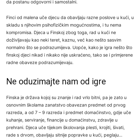
da postanu odgovorni i samostalni.
Finci od malena uče djecu da obavljaju razne poslove u kući, u
skladu s njihovim psihofizičkim mogućnostima, i tu nema
kompromisa. Djeca u Finskoj zbog toga, rad u kući ne
doživljavaju kao neki teret, kaznu, već kao nešto sasvim
normalno što se podrazumijeva. Uopće, kako je igra nešto što
finskoj djeci nikad i nikako nije uskraćeno, tako se i primjerene
radne obaveze podrazumijevaju.
Ne oduzimajte nam od igre
Finska je država kojoj su znanje i rad vrlo bitni, pa je zato u
osnovnim školama zanatstvo obavezan predmet od prvog
razreda, a od 7 – 9 razreda i predmet domaćinstvo, gdje uče
kuhanje, serviranje, financije u domaćinstvu, zdravlje u
prehrani. Djeca uče tijekom školovanja plesti, krojiti, šivati,
rade s drvom, obavljaju sitnije popravke u kući, peglaju…