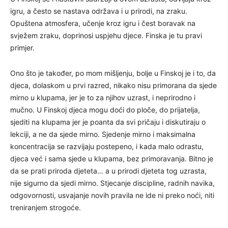
igru, a često se nastava održava i u prirodi, na zraku.
Opuštena atmosfera, učenje kroz igru i čest boravak na
svježem zraku, doprinosi uspjehu djece. Finska je tu pravi
primjer.
Ono što je također, po mom mišljenju, bolje u Finskoj je i to, da
djeca, dolaskom u prvi razred, nikako nisu primorana da sjede
mirno u klupama, jer je to za njihov uzrast, i neprirodno i
mučno. U Finskoj djeca mogu doći do ploče, do prijatelja,
sjediti na klupama jer je poanta da svi pričaju i diskutiraju o
lekciji, a ne da sjede mirno. Sjedenje mirno i maksimalna
koncentracija se razvijaju postepeno, i kada malo odrastu,
djeca već i sama sjede u klupama, bez primoravanja. Bitno je
da se prati priroda djeteta… a u prirodi djeteta tog uzrasta,
nije sigurno da sjedi mirno. Stjecanje discipline, radnih navika,
odgovornosti, usvajanje novih pravila ne ide ni preko noći, niti
treniranjem strogoće.