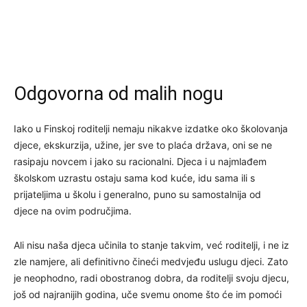
Odgovorna od malih nogu
Iako u Finskoj roditelji nemaju nikakve izdatke oko školovanja
djece, ekskurzija, užine, jer sve to plaća država, oni se ne
rasipaju novcem i jako su racionalni. Djeca i u najmlađem
školskom uzrastu ostaju sama kod kuće, idu sama ili s
prijateljima u školu i generalno, puno su samostalnija od
djece na ovim područjima.
Ali nisu naša djeca učinila to stanje takvim, već roditelji, i ne iz
zle namjere, ali definitivno čineći medvjeđu uslugu djeci. Zato
je neophodno, radi obostranog dobra, da roditelji svoju djecu,
još od najranijih godina, uče svemu onome što će im pomoći