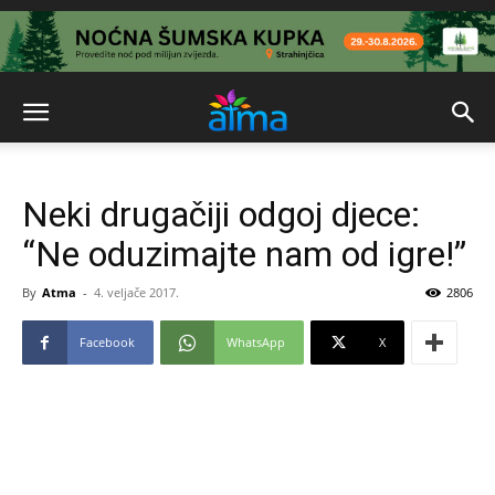
Neki drugačiji odgoj djece:
“Ne oduzimajte nam od igre!”
By
Atma
-
4. veljače 2017.
2806
Facebook
WhatsApp
X