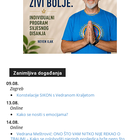
Zanimljiva događanja
09.08.
Zagreb
Konstelacije SIKON s Vedranom Kraljetom
13.08.
Online
Kako se nositi s emocijama?
14.08.
Online
Vedrana Meštrović: ONO ŠTO VAM NITKO NIJE REKAO O
TRAUMI – Kako se osloboditi njezinih posljedica brže nego što