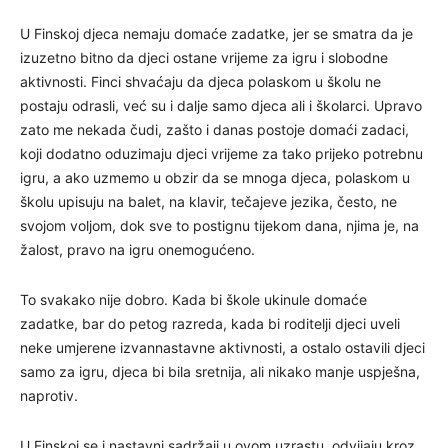
U Finskoj djeca nemaju domaće zadatke, jer se smatra da je
izuzetno bitno da djeci ostane vrijeme za igru i slobodne
aktivnosti. Finci shvaćaju da djeca polaskom u školu ne
postaju odrasli, već su i dalje samo djeca ali i školarci. Upravo
zato me nekada čudi, zašto i danas postoje domaći zadaci,
koji dodatno oduzimaju djeci vrijeme za tako prijeko potrebnu
igru, a ako uzmemo u obzir da se mnoga djeca, polaskom u
školu upisuju na balet, na klavir, tečajeve jezika, često, ne
svojom voljom, dok sve to postignu tijekom dana, njima je, na
žalost, pravo na igru onemogućeno.
To svakako nije dobro. Kada bi škole ukinule domaće
zadatke, bar do petog razreda, kada bi roditelji djeci uveli
neke umjerene izvannastavne aktivnosti, a ostalo ostavili djeci
samo za igru, djeca bi bila sretnija, ali nikako manje uspješna,
naprotiv.
U Finskoj se i nastavni sadržaji u ovom uzrastu, odvijaju kroz