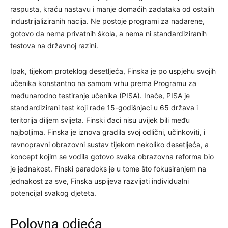
raspusta, kraću nastavu i manje domaćih zadataka od ostalih
industrijaliziranih nacija. Ne postoje programi za nadarene,
gotovo da nema privatnih škola, a nema ni standardiziranih
testova na državnoj razini.
Ipak, tijekom proteklog desetljeća, Finska je po uspjehu svojih
učenika konstantno na samom vrhu prema Programu za
međunarodno testiranje učenika (PISA). Inače, PISA je
standardizirani test koji rade 15-godišnjaci u 65 država i
teritorija diljem svijeta. Finski đaci nisu uvijek bili među
najboljima. Finska je iznova gradila svoj odlični, učinkoviti, i
ravnopravni obrazovni sustav tijekom nekoliko desetljeća, a
koncept kojim se vodila gotovo svaka obrazovna reforma bio
je jednakost. Finski paradoks je u tome što fokusiranjem na
jednakost za sve, Finska uspijeva razvijati individualni
potencijal svakog djeteta.
Polovna odjeća