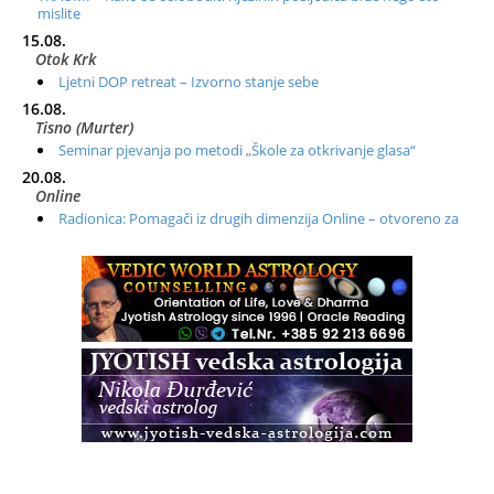
mislite
15.08.
Otok Krk
Ljetni DOP retreat – Izvorno stanje sebe
16.08.
Tisno (Murter)
Seminar pjevanja po metodi „Škole za otkrivanje glasa“
20.08.
Online
Radionica: Pomagači iz drugih dimenzija Online – otvoreno za
sve
21.08.
Zagreb+Online
Osnovni ThetaHealing® tečaj, Zagreb i Online
22.08.
Zagreb
Osnovna radionica za izscjeljivanje pranom (Basic Pranic
Healing course)
Pula
Access BARS®, otpusti stres
23.08.
Pula