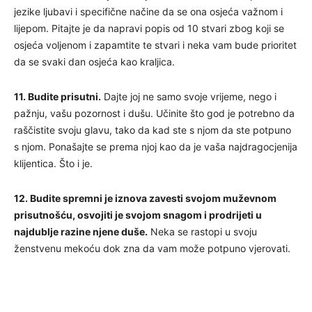
jezike ljubavi i specifične načine da se ona osjeća važnom i
lijepom. Pitajte je da napravi popis od 10 stvari zbog koji se
osjeća voljenom i zapamtite te stvari i neka vam bude prioritet
da se svaki dan osjeća kao kraljica.
11. Budite prisutni.
Dajte joj ne samo svoje vrijeme, nego i
pažnju, vašu pozornost i dušu. Učinite što god je potrebno da
raščistite svoju glavu, tako da kad ste s njom da ste potpuno
s njom. Ponašajte se prema njoj kao da je vaša najdragocjenija
klijentica. Što i je.
12. Budite spremni je iznova zavesti svojom muževnom
prisutnošću, osvojiti je svojom snagom i prodrijeti u
najdublje razine njene duše.
Neka se rastopi u svoju
ženstvenu mekoću dok zna da vam može potpuno vjerovati.