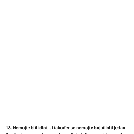
13. Nemojte biti idiot… i također se nemojte bojati biti jedan.