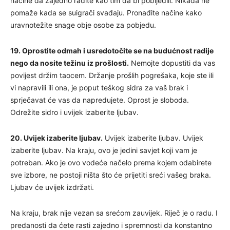
načine da zajedno radite kao tim da bi pobijedili. Nikada ne
pomaže kada se suigrači svađaju. Pronađite načine kako
uravnotežite snage obje osobe za pobjedu.
19. Oprostite odmah i usredotočite se na budućnost radije
nego da nosite težinu iz prošlosti.
Nemojte dopustiti da vas
povijest držim taocem. Držanje prošlih pogrešaka, koje ste ili
vi napravili ili ona, je poput teškog sidra za vaš brak i
sprječavat će vas da napredujete. Oprost je sloboda.
Odrežite sidro i uvijek izaberite ljubav.
20. Uvijek izaberite ljubav.
Uvijek izaberite ljubav. Uvijek
izaberite ljubav. Na kraju, ovo je jedini savjet koji vam je
potreban. Ako je ovo vodeće načelo prema kojem odabirete
sve izbore, ne postoji ništa što će prijetiti sreći vašeg braka.
Ljubav će uvijek izdržati.
Na kraju, brak nije vezan sa srećom zauvijek. Riječ je o radu. I
predanosti da ćete rasti zajedno i spremnosti da konstantno