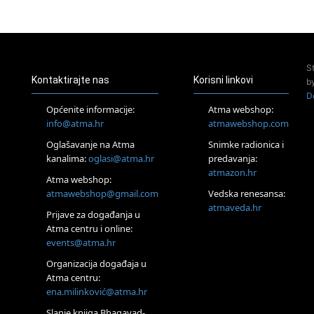
23.08.
Pula
Access Energetski Facelift®
24.08.
S
Zagreb
Kontaktirajte nas
Korisni linkovi
b
Pjesma srca / Zagreb
D
Online
Općenite informacije:
Atma webshop:
Tečaj Višeg Vodstva, razvijanja intuicije i Akaša zapisa
info@atma.hr
atmawebshop.com
25.08.
Oglašavanje na Atma
Snimke radionica i
Online
kanalima:
oglasi@atma.hr
predavanja:
Upisi u program Profesionalni hipnoterapeut — nova
generacija kreće 25.08. 2026.
atmazon.hr
Atma webshop:
26.08.
atmawebshop@gmail.com
Vedska renesansa:
Online
atmaveda.hr
Postanite Nositelj Vibracije Nove Zemlje
Prijave za događanja u
Atma centru i online:
27.08.
events@atma.hr
Visoko
Alemka Dauskardt – Jednodnevna radionica sistemskih
Organizacija događaja u
konstelacija
Atma centru:
29.08.
ena.milinković@atma.hr
Zagreb
HOD PO ŽERAVICI – Seminar koji mijenja tijelo, duh i um
Slanje knjiga Bhagavad-