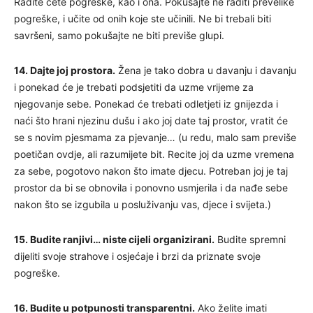
Radite ćete pogreške, kao i ona. Pokušajte ne raditi prevelike
pogreške, i učite od onih koje ste učinili. Ne bi trebali biti
savršeni, samo pokušajte ne biti previše glupi.
14. Dajte joj prostora.
Žena je tako dobra u davanju i davanju
i ponekad će je trebati podsjetiti da uzme vrijeme za
njegovanje sebe. Ponekad će trebati odletjeti iz gnijezda i
naći što hrani njezinu dušu i ako joj date taj prostor, vratit će
se s novim pjesmama za pjevanje… (u redu, malo sam previše
poetičan ovdje, ali razumijete bit. Recite joj da uzme vremena
za sebe, pogotovo nakon što imate djecu. Potreban joj je taj
prostor da bi se obnovila i ponovno usmjerila i da nađe sebe
nakon što se izgubila u posluživanju vas, djece i svijeta.)
15. Budite ranjivi… niste cijeli organizirani.
Budite spremni
dijeliti svoje strahove i osjećaje i brzi da priznate svoje
pogreške.
16. Budite u potpunosti transparentni.
Ako želite imati