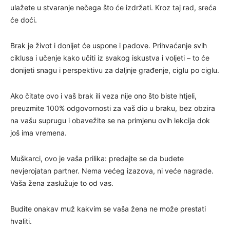
ulažete u stvaranje nečega što će izdržati. Kroz taj rad, sreća
će doći.
Brak je život i donijet će uspone i padove. Prihvaćanje svih
ciklusa i učenje kako učiti iz svakog iskustva i voljeti – to će
donijeti snagu i perspektivu za daljnje građenje, ciglu po ciglu.
Ako čitate ovo i vaš brak ili veza nije ono što biste htjeli,
preuzmite 100% odgovornosti za vaš dio u braku, bez obzira
na vašu suprugu i obavežite se na primjenu ovih lekcija dok
još ima vremena.
Muškarci, ovo je vaša prilika: predajte se da budete
nevjerojatan partner. Nema većeg izazova, ni veće nagrade.
Vaša žena zaslužuje to od vas.
Budite onakav muž kakvim se vaša žena ne može prestati
hvaliti.