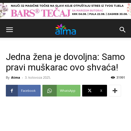
Jedna žena je dovoljna: Samo
pravi muškarac ovo shvaća!
By
Atma
-
3. kolovoza 2025.
31991
Facebook
WhatsApp
X