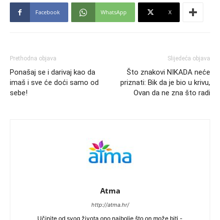
Facebook
WhatsApp
X
Prethodna objava
Slijedeća objava
Ponašaj se i darivaj kao da
Što znakovi NIKADA neće
imaš i sve će doći samo od
priznati: Bik da je bio u krivu,
sebe!
Ovan da ne zna što radi
Atma
http://atma.hr/
Učinite od svog života ono najbolje što on može biti -