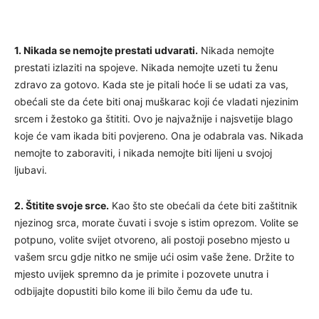
1. Nikada se nemojte prestati udvarati.
Nikada nemojte
prestati izlaziti na spojeve. Nikada nemojte uzeti tu ženu
zdravo za gotovo. Kada ste je pitali hoće li se udati za vas,
obećali ste da ćete biti onaj muškarac koji će vladati njezinim
srcem i žestoko ga štititi. Ovo je najvažnije i najsvetije blago
koje će vam ikada biti povjereno. Ona je odabrala vas. Nikada
nemojte to zaboraviti, i nikada nemojte biti lijeni u svojoj
ljubavi.
2. Štitite svoje srce.
Kao što ste obećali da ćete biti zaštitnik
njezinog srca, morate čuvati i svoje s istim oprezom. Volite se
potpuno, volite svijet otvoreno, ali postoji posebno mjesto u
vašem srcu gdje nitko ne smije ući osim vaše žene. Držite to
mjesto uvijek spremno da je primite i pozovete unutra i
odbijajte dopustiti bilo kome ili bilo čemu da uđe tu.