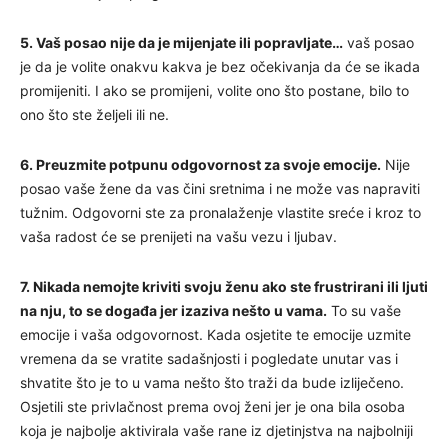
5. Vaš posao nije da je mijenjate ili popravljate…
vaš posao
je da je volite onakvu kakva je bez očekivanja da će se ikada
promijeniti. I ako se promijeni, volite ono što postane, bilo to
ono što ste željeli ili ne.
6. Preuzmite potpunu odgovornost za svoje emocije.
Nije
posao vaše žene da vas čini sretnima i ne može vas napraviti
tužnim. Odgovorni ste za pronalaženje vlastite sreće i kroz to
vaša radost će se prenijeti na vašu vezu i ljubav.
7. Nikada nemojte kriviti svoju ženu ako ste frustrirani ili ljuti
na nju, to se događa jer izaziva nešto u vama.
To su vaše
emocije i vaša odgovornost. Kada osjetite te emocije uzmite
vremena da se vratite sadašnjosti i pogledate unutar vas i
shvatite što je to u vama nešto što traži da bude izliječeno.
Osjetili ste privlačnost prema ovoj ženi jer je ona bila osoba
koja je najbolje aktivirala vaše rane iz djetinjstva na najbolniji