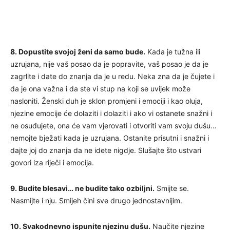
8. Dopustite svojoj ženi da samo bude.
Kada je tužna ili
uzrujana, nije vaš posao da je popravite, vaš posao je da je
zagrlite i date do znanja da je u redu. Neka zna da je čujete i
da je ona važna i da ste vi stup na koji se uvijek može
nasloniti. Ženski duh je sklon promjeni i emociji i kao oluja,
njezine emocije će dolaziti i dolaziti i ako vi ostanete snažni i
ne osuđujete, ona će vam vjerovati i otvoriti vam svoju dušu…
nemojte bježati kada je uzrujana. Ostanite prisutni i snažni i
dajte joj do znanja da ne idete nigdje. Slušajte što ustvari
govori iza riječi i emocija.
9. Budite blesavi… ne budite tako ozbiljni.
Smijte se.
Nasmijte i nju. Smijeh čini sve drugo jednostavnijim.
10. Svakodnevno ispunite njezinu dušu.
Naučite njezine