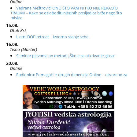
Online
Vedrana Meštrović: ONO ŠTO VAM NITKO NIJE REKAO O
TRAUMI – Kako se osloboditi njezinih posljedica brže nego što
mislite
15.08.
Otok Krk
Ljetni DOP retreat – Izvorno stanje sebe
16.08.
Tisno (Murter)
Seminar pjevanja po metodi „Škole za otkrivanje glasa“
20.08.
Online
Radionica: Pomagači iz drugih dimenzija Online – otvoreno za
sve
21.08.
Zagreb+Online
Osnovni ThetaHealing® tečaj, Zagreb i Online
22.08.
Zagreb
Osnovna radionica za izscjeljivanje pranom (Basic Pranic
Healing course)
Pula
Access BARS®, otpusti stres