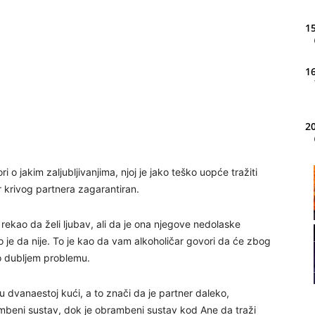
15
16
20
i o jakim zaljubljivanjima, njoj je jako teško uopće tražiti
21
r krivog partnera zagarantiran.
rekao da želi ljubav, ali da je ona njegove nedolaske
22
asno je da nije. To je kao da vam alkoholičar govori da će zbog
i o dubljem problemu.
23
 dvanaestoj kući, a to znači da je partner daleko,
mbeni sustav, dok je obrambeni sustav kod Ane da traži
24