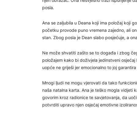
njen obrazac. Ona nesvjesno traži ispunjenje da
posla.
Ana se zaljubila u Deana koji ima položaj koji g
početku provode puno vremena zajedno, ali on ži
stan. Zbog posla je Dean slabo posjećuje, a on
Ne može shvatiti zašto se to događa i zbog čega
položajem kako bi doživjela jedinstveni osjećaj k
uopće ne griješi jer emocionalno to joj garantira 
Mnogi ljudi ne mogu vjerovati da tako funkcioni
naša natalna karta. Ana je teško mogla vidjeti k
govorim kroz radionice te savjetovanja, da uoči
potvrditi upravo njen osjećaj emotivne izoliranos