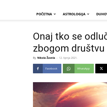
POČETNA
ASTROLOGIJA
DUHO
Onaj tko se odluč
zbogom društvu i
By
Nikola Žuvela
-
12. lipnja 2021.
Facebook
WhatsApp