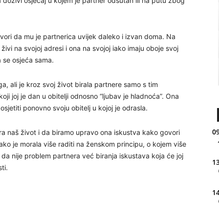
 doživi osjećaj u kojem je partner odsutan ili na putu zbog
ovori da mu je partnerica uvijek daleko i izvan doma. Na
vi na svojoj adresi i ona na svojoj iako imaju oboje svoj
a se osjeća sama.
, ali je kroz svoj život birala partnere samo s tim
oji joj je dan u obitelji odnosno “ljubav je hladnoća”. Ona
osjetiti ponovno svoju obitelj u kojoj je odrasla.
09
ra naš život i da biramo upravo ona iskustva kako govori
ako je morala više raditi na ženskom principu, o kojem više
 da nije problem partnera već biranja iskustava koja će joj
13
ti.
14