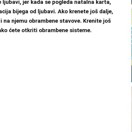
e ljubavi, jer kada se pogleda natalna karta,
ija bijega od ljubavi. Ako krenete još dalje,
te i na njemu obrambene stavove. Krenite još
 tako ćete otkriti obrambene sisteme.