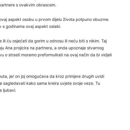
 partnere s ovakvim obrascem.
r ovaj aspekt osobu u prvom dijelu života potpuno obuzme.
ek s godinama ovaj aspekt oslabi.
25
 ili ću osjećati da gorim u odnosu ili neću biti s nikim. Taj
koju Ana projicira na partnera, a onda upoznaje stvarnog
u o strasti moramo preformulirati na ovaj način da bi vidjeli
26
27
uta, jer on joj omogućava da kroz primjere drugih uvidi
čne sagledavati kako sama kreira uvjete svoje veze. Tu
 ljubavi.
29