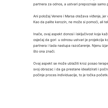
partnera za odnos, a ustvari prepoznaje samo
Ani položaj Venere i Marsa otežava viđenje, je
Kao da palite kerozin, ne može si pomoći, ali t
Inače, ovaj aspekt donosi i isključivost koja kaže
osjećaj da gori u odnosu ustvari je projekcija 
partnera i tada nastupa razočarenje. Njenu izjav
što ona znači.
Ovaj aspekt se može ublažiti kroz posao terape
svoj obrazac i da ga prestane idealizirati i po
počinje proces individuacije, to je točka početka