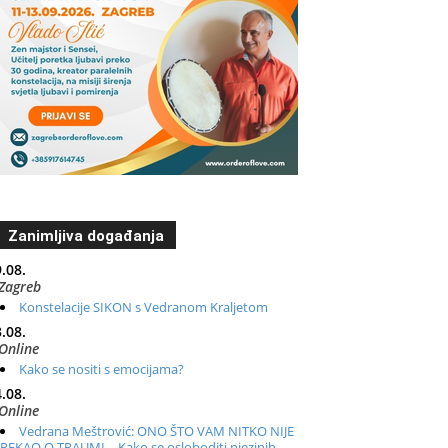
Zanimljiva događanja
.08.
Zagreb
Konstelacije SIKON s Vedranom Kraljetom
.08.
Online
Kako se nositi s emocijama?
.08.
Online
Vedrana Meštrović: ONO ŠTO VAM NITKO NIJE
REKAO O TRAUMI – Kako se osloboditi njezinih