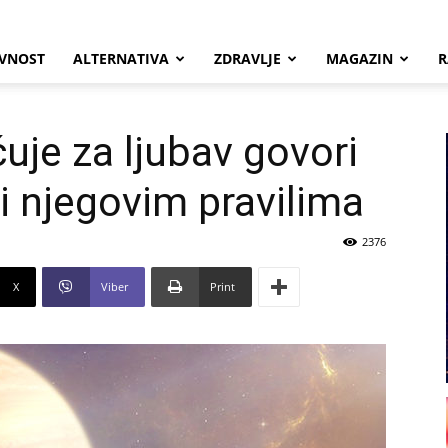
VNOST
ALTERNATIVA
ZDRAVLJE
MAGAZIN
R
uje za ljubav govori
 njegovim pravilima
2376
X
Viber
Print