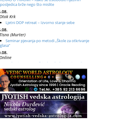
posljedica brže nego što mislite
.08.
Otok Krk
Ljetni DOP retreat – Izvorno stanje sebe
.08.
Tisno (Murter)
Seminar pjevanja po metodi „Škole za otkrivanje
glasa“
.08.
Online
Radionica: Pomagači iz drugih dimenzija Online –
otvoreno za sve
.08.
Zagreb+Online
Osnovni ThetaHealing® tečaj, Zagreb i Online
.08.
Pula
Access BARS®, otpusti stres
.08.
Pula
Access Energetski Facelift®
.08.