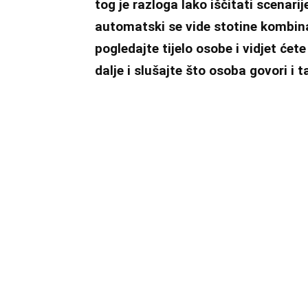
tog je razloga lako iščitati scenarij
automatski se vide stotine kombinac
pogledajte tijelo osobe i vidjet će
dalje i slušajte što osoba govori i