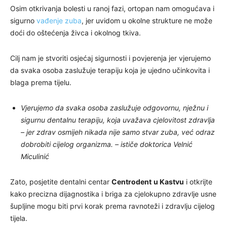
Osim otkrivanja bolesti u ranoj fazi, ortopan nam omogućava i
sigurno
vađenje zuba
, jer uvidom u okolne strukture ne može
doći do oštećenja živca i okolnog tkiva.
Cilj nam je stvoriti osjećaj sigurnosti i povjerenja jer vjerujemo
da svaka osoba zaslužuje terapiju koja je ujedno učinkovita i
blaga prema tijelu.
Vjerujemo da svaka osoba zaslužuje odgovornu, nježnu i
sigurnu dentalnu terapiju, koja uvažava cjelovitost zdravlja
– jer zdrav osmijeh nikada nije samo stvar zuba, već odraz
dobrobiti cijelog organizma. – ističe doktorica Velnić
Miculinić
Zato, posjetite dentalni centar
Centrodent
u Kastvu
i otkrijte
kako precizna dijagnostika i briga za cjelokupno zdravlje usne
šupljine mogu biti prvi korak prema ravnoteži i zdravlju cijelog
tijela.