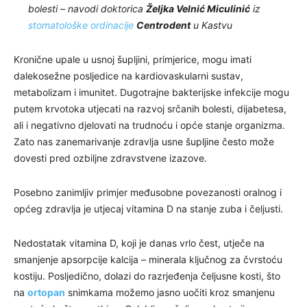
bolesti – navodi doktorica
Željka Velnić Miculinić
iz
stomatološke ordinacije
Centrodent
u Kastvu
Kronične upale u usnoj šupljini, primjerice, mogu imati
dalekosežne posljedice na kardiovaskularni sustav,
metabolizam i imunitet. Dugotrajne bakterijske infekcije mogu
putem krvotoka utjecati na razvoj srčanih bolesti, dijabetesa,
ali i negativno djelovati na trudnoću i opće stanje organizma.
Zato nas zanemarivanje zdravlja usne šupljine često može
dovesti pred ozbiljne zdravstvene izazove.
Posebno zanimljiv primjer međusobne povezanosti oralnog i
općeg zdravlja je utjecaj vitamina D na stanje zuba i čeljusti.
Nedostatak vitamina D, koji je danas vrlo čest, utječe na
smanjenje apsorpcije kalcija – minerala ključnog za čvrstoću
kostiju. Posljedično, dolazi do razrjeđenja čeljusne kosti, što
na
ortopan
snimkama možemo jasno uočiti kroz smanjenu