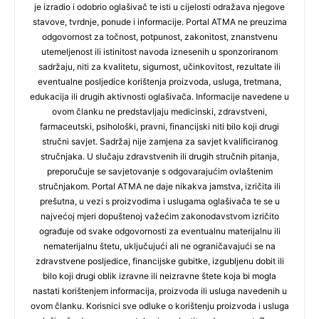
je izradio i odobrio oglašivač te isti u cijelosti odražava njegove
stavove, tvrdnje, ponude i informacije. Portal ATMA ne preuzima
odgovornost za točnost, potpunost, zakonitost, znanstvenu
utemeljenost ili istinitost navoda iznesenih u sponzoriranom
sadržaju, niti za kvalitetu, sigurnost, učinkovitost, rezultate ili
eventualne posljedice korištenja proizvoda, usluga, tretmana,
edukacija ili drugih aktivnosti oglašivača. Informacije navedene u
ovom članku ne predstavljaju medicinski, zdravstveni,
farmaceutski, psihološki, pravni, financijski niti bilo koji drugi
stručni savjet. Sadržaj nije zamjena za savjet kvalificiranog
stručnjaka. U slučaju zdravstvenih ili drugih stručnih pitanja,
preporučuje se savjetovanje s odgovarajućim ovlaštenim
stručnjakom. Portal ATMA ne daje nikakva jamstva, izričita ili
prešutna, u vezi s proizvodima i uslugama oglašivača te se u
najvećoj mjeri dopuštenoj važećim zakonodavstvom izričito
ograđuje od svake odgovornosti za eventualnu materijalnu ili
nematerijalnu štetu, uključujući ali ne ograničavajući se na
zdravstvene posljedice, financijske gubitke, izgubljenu dobit ili
bilo koji drugi oblik izravne ili neizravne štete koja bi mogla
nastati korištenjem informacija, proizvoda ili usluga navedenih u
ovom članku. Korisnici sve odluke o korištenju proizvoda i usluga