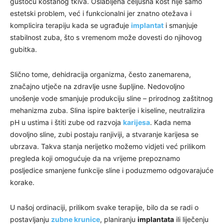
gustoću koštanog tkiva. Oslabljena čeljusna kost nije samo
estetski problem, već i funkcionalni jer znatno otežava i
komplicira terapiju kada se ugrađuje
implantat
i smanjuje
stabilnost zuba, što s vremenom može dovesti do njihovog
gubitka.
Slično tome, dehidracija organizma, često zanemarena,
značajno utječe na zdravlje usne šupljine. Nedovoljno
unošenje vode smanjuje produkciju sline – prirodnog zaštitnog
mehanizma zuba. Slina ispire bakterije i kiseline, neutralizira
pH u ustima i štiti zube od razvoja
karijesa
. Kada nema
dovoljno sline, zubi postaju ranjiviji, a stvaranje karijesa se
ubrzava. Takva stanja nerijetko možemo vidjeti već prilikom
pregleda koji omogućuje da na vrijeme prepoznamo
posljedice smanjene funkcije sline i poduzmemo odgovarajuće
korake.
U našoj ordinaciji, prilikom svake terapije, bilo da se radi o
postavljanju
zubne krunice
, planiranju
implantata
ili liječenju