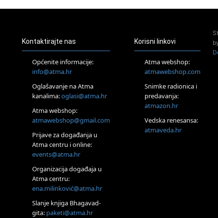
Pula
Access Energetski Facelift®
24.08.
S
Zagreb
Kontaktirajte nas
Korisni linkovi
b
Pjesma srca / Zagreb
D
Online
Općenite informacije:
Atma webshop:
Tečaj Višeg Vodstva, razvijanja intuicije i Akaša zapisa
info@atma.hr
atmawebshop.com
25.08.
Oglašavanje na Atma
Snimke radionica i
Online
kanalima:
oglasi@atma.hr
predavanja:
Upisi u program Profesionalni hipnoterapeut — nova
generacija kreće 25.08. 2026.
atmazon.hr
Atma webshop:
26.08.
atmawebshop@gmail.com
Vedska renesansa:
Online
atmaveda.hr
Postanite Nositelj Vibracije Nove Zemlje
Prijave za događanja u
Atma centru i online:
27.08.
events@atma.hr
Visoko
Alemka Dauskardt – Jednodnevna radionica sistemskih
Organizacija događaja u
konstelacija
Atma centru:
29.08.
ena.milinković@atma.hr
Zagreb
HOD PO ŽERAVICI – Seminar koji mijenja tijelo, duh i um
Slanje knjiga Bhagavad-
SoulFest – Festival glazbe, mudrosti i zajedništva
gita:
paketi@atma.hr