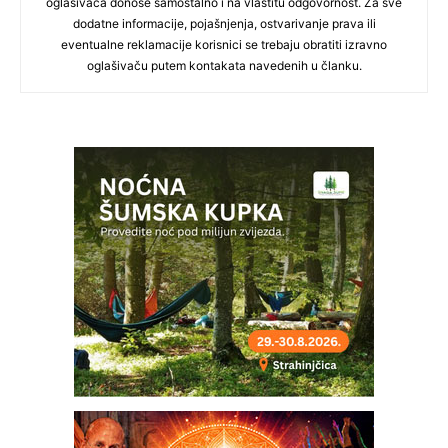
oglašivača donose samostalno i na vlastitu odgovornost. Za sve
dodatne informacije, pojašnjenja, ostvarivanje prava ili
eventualne reklamacije korisnici se trebaju obratiti izravno
oglašivaču putem kontakata navedenih u članku.