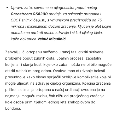
Upravo zato, suvremena dijagnostika poput našeg
Carestream CS8200
uređaja za snimanje ortopana i
CBCT snimki čeljusti, s vrhunskom preciznošću od 75
mikrona i minimalnom dozom zračenja, ključan je alat kojim
pomažemo održati oralno zdravlje i sklad cijelog tijela. –
kaže doktorica
Velnić Miculinić
Zahvaljujući ortopanu možemo u ranoj fazi otkriti skrivene
probleme poput zubnih cista, upalnih procesa, zaostalih
korijena ili stanja kosti koje oko zuba možda ne bi bilo moguće
otkriti rutinskim pregledom. Ovakvo rano otkrivanje bolesti
presudno je kako bismo spriječili ozbiljnije komplikacije koje bi
mogle utjecati na zdravlje cijelog organizma. Količina zračenja
prilikom snimanja ortopana u našoj ordinaciji svedena je na
najmanju moguću razinu, čak nižu od prosječnog zračenja
koje osoba primi tijekom jednog leta zrakoplovom do
Londona.