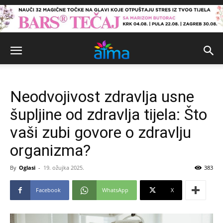
Neodvojivost zdravlja usne
šupljine od zdravlja tijela: Što
vaši zubi govore o zdravlju
organizma?
By
Oglasi
-
19. ožujka 2025.
383
Facebook
WhatsApp
X