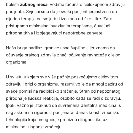
bolesti
zubnog mesa
, vodimo računa o cjelokupnom zdravlju
pacijenta. Svjesni smo da je svaki pacijent jedinstven i da
nijedna terapija ne smije biti izolirana od šire slike. Zato
pristupamo minimalno invazivnim terapijama, čuvajući
prirodna tkiva i izbjegavajući nepotrebne zahvate.
Naša briga nadilazi granice usne šupljine – jer znamo da
očuvanje oralnog zdravlja znači očuvanje ravnoteže cijelog
organizma.
U svijetu u kojem sve više pažnje posvećujemo cjelovitom
zdravlju i brizi o organizmu, razumljivo je da mnogi zaziru od
svake pomisli na radiološko zračenje. Strah od nepoznatog
prirodna je ljudska reakcija, osobito kada se radi o zdravlju.
Ipak, važno je istaknuti da suvremena dentalna medicina, s
naglaskom na sigurnost pacijenata, danas koristi vrhunsku
tehnologiju koja omogućuje preciznu dijagnostiku uz
minimalno izlaganje zračenju.