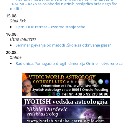
TRAUMI – Kako se osloboditi njezinih posljedica brže nego što
mislite
15.08.
Otok Krk
Ljetni DOP retreat – Izvorno stanje sebe
16.08.
Tisno (Murter)
Seminar pjevanja po metodi „Škole za otkrivanje glasa“
20.08.
Online
Radionica: Pomagači iz drugih dimenzija Online – otvoreno za
sve
21.08.
Zagreb+Online
Osnovni ThetaHealing® tečaj, Zagreb i Online
22.08.
Zagreb
Osnovna radionica za izscjeljivanje pranom (Basic Pranic
Healing course)
Pula
Access BARS®, otpusti stres
23.08.