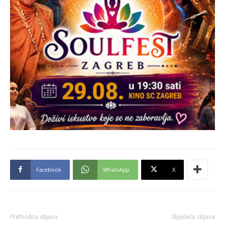
Facebook
WhatsApp
X
Prethodna objava
Slijedeća objava