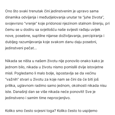
Ono što svaki trenutak čini jedinstvenim je upravo sama
dinamika odvijanja i međudjelovanja unutar te “juhe života”,
svojevrsno “vrenje” koje pridonosi njezinom stalnom širenju, pri
čemu se u dodiru sa svjetlošću naše svijesti rađaju uvijek
nove, posebne, suptilne nijanse doživljavanja, percipiranja i
dubljeg razumijevanja koje svakom danu daju posebni,
jedinstveni pečat…
Nikada se ništa u našem životu nije ponovilo onako kako je
jednom bilo, nikada u životu nismo pomislili dvije istovjetne
misli. Pogledamo li malo bolje, ispostavlja se da većinu
“važnih” stvari u životu za koje nam se čini da će biti još
prilika, uglavnom radimo samo jednom, okolnosti nikada nisu
iste. Današnji dan se više nikada neće ponoviti! Sve je
jedinstveno i samim time neprocjenjivo.
Koliko smo često svjesni toga? Koliko često to uspijemo