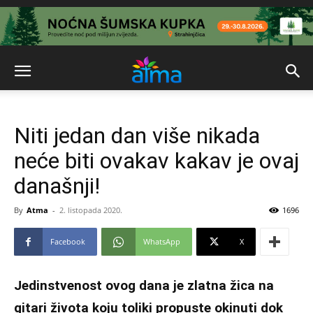
Niti jedan dan više nikada
neće biti ovakav kakav je ovaj
današnji!
By
Atma
-
2. listopada 2020.
1696
Facebook
WhatsApp
X
Jedinstvenost ovog dana je zlatna žica na
gitari života koju toliki propuste okinuti dok