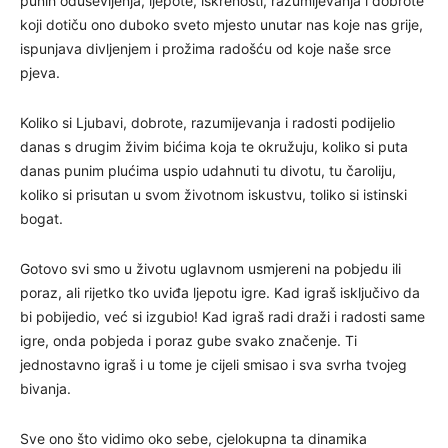
punih oduševljenja, ljepote, iskrenosti, razumijevanja i dobrote
koji dotiču ono duboko sveto mjesto unutar nas koje nas grije,
ispunjava divljenjem i prožima radošću od koje naše srce
pjeva.
Koliko si Ljubavi, dobrote, razumijevanja i radosti podijelio
danas s drugim živim bićima koja te okružuju, koliko si puta
danas punim plućima uspio udahnuti tu divotu, tu čaroliju,
koliko si prisutan u svom životnom iskustvu, toliko si istinski
bogat.
Gotovo svi smo u životu uglavnom usmjereni na pobjedu ili
poraz, ali rijetko tko uviđa ljepotu igre. Kad igraš isključivo da
bi pobijedio, već si izgubio! Kad igraš radi draži i radosti same
igre, onda pobjeda i poraz gube svako značenje. Ti
jednostavno igraš i u tome je cijeli smisao i sva svrha tvojeg
bivanja.
Sve ono što vidimo oko sebe, cjelokupna ta dinamika