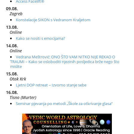
Access Facelift®
09.08.
Zagreb
Konstelacije SIKON s Vedranom Kraljetom
13.08.
Online
Kako se nositi s emocijama?
14.08.
Online
Vedrana Meštrović: ONO ŠTO VAM NITKO NIJE REKAO O
TRAUMI – Kako se osloboditi njezinih posljedica brže nego što
mislite
15.08.
Otok Krk
Ljetni DOP retreat – Izvorno stanje sebe
16.08.
Tisno (Murter)
Seminar pjevanja po metodi „Škole za otkrivanje glasa“
20.08.
Online
Radionica: Pomagači iz drugih dimenzija Online – otvoreno za
sve