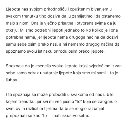
Ljepota nas svojom prirodnošću i opuštenim bivanjem u
svakom trenutku tiho doziva da ju zamijetimo i da ostanemo
malo s njom. Ona je vječno prisutna i otvorena svima da ju
otkriju. Mi smo potrebni ljepoti jednako toliko koliko je i ona
potrebna nama, jer ljepota nema drugoga načina da doživi
samu sebe osim preko nas, a mi nemamo drugog načina da
spoznamo svoju istinsku prirodu osim preko ljepote.
Spoznaja da je esencija svake ljepote kojoj svjedočimo izvan
sebe samo odraz unutarnje ljepote koja smo mi sami – to je
ljubav.
I ta spoznaja se može probuditi u svakome od nas u bilo
kojem trenutku, jer svi mi već jesmo “to” koje se zaogrnulo
svim ovim različitim tijelima da bi se moglo razumjeti i
prepoznati se kao “to” i imati iskustvo sebe.