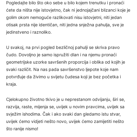
Pogledajte bilo što oko sebe u bilo kojem trenutku i pronaći
ćete da ništa nije istovjetno, čak ni jednojajčani blizanci koje je
golim okom nemoguće razlikovati nisu istovjetni, niti jedan
otisak prsta nije identičan, niti jedna snježna pahulja, sve je
jedinstveno i raznoliko.
U svakoj, na prvi pogled bezličnoj pahulji se skriva pravo
čudo. Dovoljno je samo ispružiti dlan i na njemu pronaći
geometrijske uzorke savršenih proporcija i oblika od kojih je
svaki različit. Na nas pada savršenstvo ljepote koje nam
potvrđuje da živimo u svijetu čudesa koji je bez početka i
kraja.
Cjelokupno životno tkivo je u neprestanom odvijanju, širi se,
razvija, raste, mijenja se, uvijek u novim pravcima, uvijek sa
svježim ishodima. Čak i ako svaki dan gledamo istu stvar,
uvijek ćemo vidjeti nešto novo, uvijek ćemo zamijetiti nešto
što ranije nismo!