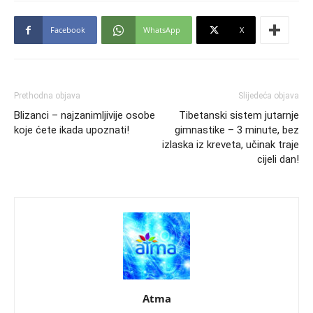
Facebook
WhatsApp
X
Prethodna objava
Slijedeća objava
Blizanci – najzanimljivije osobe
Tibetanski sistem jutarnje
koje ćete ikada upoznati!
gimnastike – 3 minute, bez
izlaska iz kreveta, učinak traje
cijeli dan!
Atma