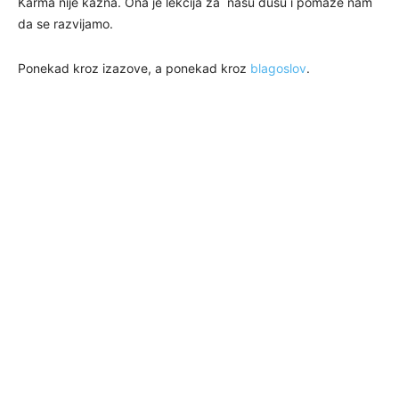
Karma nije kazna. Ona je lekcija za našu dušu i pomaže nam
da se razvijamo.
Ponekad kroz izazove, a ponekad kroz
blagoslov
.