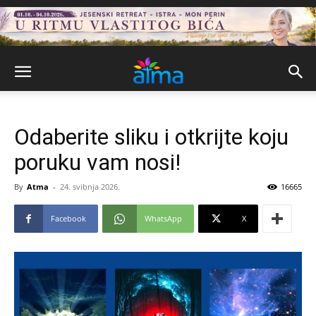
Odaberite sliku i otkrijte koju
poruku vam nosi!
By
Atma
-
24. svibnja 2026.
16665
Facebook
WhatsApp
X