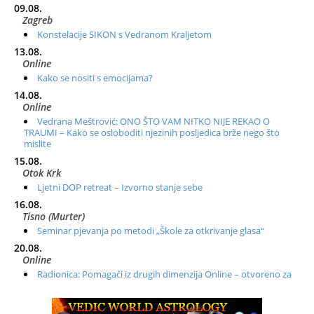
09.08.
Zagreb
Konstelacije SIKON s Vedranom Kraljetom
13.08.
Online
Kako se nositi s emocijama?
14.08.
Online
Vedrana Meštrović: ONO ŠTO VAM NITKO NIJE REKAO O
TRAUMI – Kako se osloboditi njezinih posljedica brže nego što
mislite
15.08.
Otok Krk
Ljetni DOP retreat – Izvorno stanje sebe
16.08.
Tisno (Murter)
Seminar pjevanja po metodi „Škole za otkrivanje glasa“
20.08.
Online
Radionica: Pomagači iz drugih dimenzija Online – otvoreno za
sve
21.08.