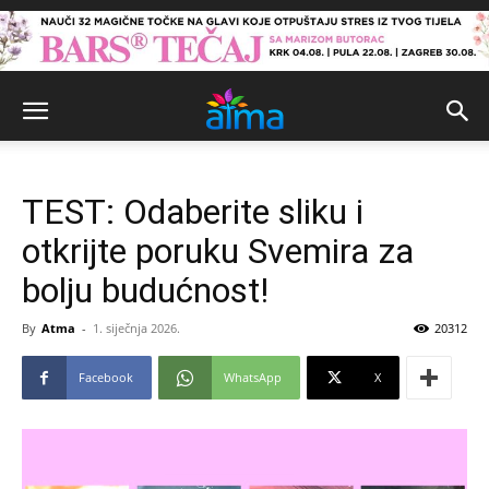
TEST: Odaberite sliku i
otkrijte poruku Svemira za
bolju budućnost!
By
Atma
-
1. siječnja 2026.
20312
Facebook
WhatsApp
X