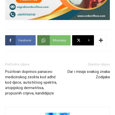
Facebook
WhatsApp
X
Prethodna objava
Slijedeća objava
Pozitivan doprinos panaceo
Dar i misija svakog znaka
medicinskog zeolita kod adhd
Zodijaka
kod djece, autističnog spektra,
atopijskog dermatitisa,
propusnih crijeva, kandidijaze