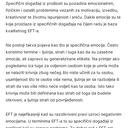
Specifični događaji iz prošlosti su pozadina emocionalnim,
fizičkim i ostalih problemima vezanih za motivaciju, izvedbu,
kreativnost te životnu ispunjenost i sreću. Dakle emocije su te
koje proizlaze iz specifičnih događaja na čijem radu je baza
kvalitetnog EFT-a.
Ne postoji takva pojava kao što je specifična emocija. Često
koristimo termine – ljutnja, strah i tuga kao da su zasebne
emocije, ali zapravo su generalizirane etikete. Na primjer ako
pogledamo iza tuge za voljenom osobom koje je umrla može
se nalaziti krivnja zbog nečeg što niste učinili za tu osobu,
usamljenost što te osobe više nema, ljutnja jer se razboljela ili
strah da vas više nitko neće voljeti kao ta osoba. Isto tako
krivnja može biti definirana kao strah od toga da budete
otkriveni, a ljutnja strah od povrijeđenosti.
EFT je najefikasniji kad su razotkriveni pravi uzroci negativnim
emocijama. U terminima EFT-a to su specifični događaji iz
prošlosti koji su osnova problema. Za dobar rad s EFT-om