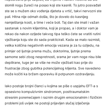
slomili nogu žureći na posao koji ste kasnili. To jutro posvađali
ste se s mužem oko vođenja djeteta u vrtić, takvi nervozni ste
pali. Hitna nije odmah došla, što je dovelo do kasnijeg
namještanja kosti, a time i veće boli. Taj dan ste imali i važan
sastanak s novim klijentima, koji je propao, a i doktor vam je
rekao da nakon ozljede takvog tipa teško ćete se vratiti rutini
vježbanja koju ste do sada prakticirali. Kada se malo razmisli,
velika količina negativnih emocija vezana je za tu ozljedu, na
primjer od ljutnje prema mužu, doktorima, ljutnje prema
samome sebi zbog nespretnosti, srama jer vam noge nisu bile
depilirane, tuge jer se više ne može vježbati kao prije do
frustracije zbog gubitka potencijalnog klijenta. Sve navedeno
može kočiti ka bržem oporavku ili potpunom ozdravljenju.
Iako postoje brojni članci u kojima se piše o uspjehu EFT-a s
opsesivno kompulzivnim sindromom, posttraumatskim
stresnim poremećajem i raznim drugim emocionalnim i fizičkim
problemi još uvijek ne postoji prijavljen slučaj izlječenja