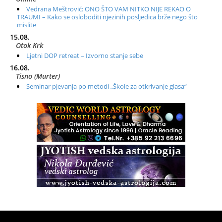
Vedrana Meštrović: ONO ŠTO VAM NITKO NIJE REKAO O
TRAUMI – Kako se osloboditi njezinih posljedica brže nego što
mislite
15.08.
Otok Krk
Ljetni DOP retreat – Izvorno stanje sebe
16.08.
Tisno (Murter)
Seminar pjevanja po metodi „Škole za otkrivanje glasa“
20.08.
Online
Radionica: Pomagači iz drugih dimenzija Online – otvoreno za
sve
21.08.
Zagreb+Online
Osnovni ThetaHealing® tečaj, Zagreb i Online
22.08.
Pula
Access BARS®, otpusti stres
23.08.
Pula
Access Energetski Facelift®