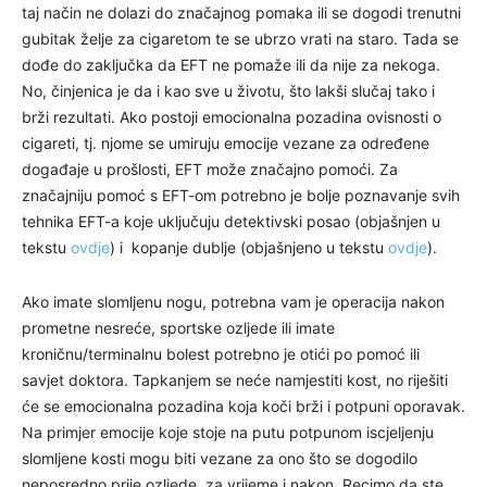
taj način ne dolazi do značajnog pomaka ili se dogodi trenutni
gubitak želje za cigaretom te se ubrzo vrati na staro. Tada se
dođe do zaključka da EFT ne pomaže ili da nije za nekoga.
No, činjenica je da i kao sve u životu, što lakši slučaj tako i
brži rezultati. Ako postoji emocionalna pozadina ovisnosti o
cigareti, tj. njome se umiruju emocije vezane za određene
događaje u prošlosti, EFT može značajno pomoći. Za
značajniju pomoć s EFT-om potrebno je bolje poznavanje svih
tehnika EFT-a koje uključuju detektivski posao (objašnjen u
tekstu
ovdje
) i kopanje dublje (objašnjeno u tekstu
ovdje
).
Ako imate slomljenu nogu, potrebna vam je operacija nakon
prometne nesreće, sportske ozljede ili imate
kroničnu/terminalnu bolest potrebno je otići po pomoć ili
savjet doktora. Tapkanjem se neće namjestiti kost, no riješiti
će se emocionalna pozadina koja koči brži i potpuni oporavak.
Na primjer emocije koje stoje na putu potpunom iscjeljenju
slomljene kosti mogu biti vezane za ono što se dogodilo
neposredno prije ozljede, za vrijeme i nakon. Recimo da ste