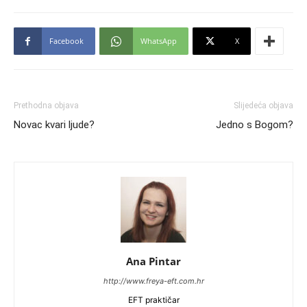
Facebook
WhatsApp
X
Prethodna objava
Slijedeća objava
Novac kvari ljude?
Jedno s Bogom?
Ana Pintar
http://www.freya-eft.com.hr
EFT praktičar