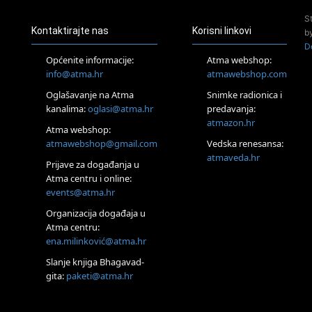
24.08.
S
Zagreb
Kontaktirajte nas
Korisni linkovi
b
Pjesma srca / Zagreb
D
Online
Općenite informacije:
Atma webshop:
Tečaj Višeg Vodstva, razvijanja intuicije i Akaša zapisa
info@atma.hr
atmawebshop.com
26.08.
Oglašavanje na Atma
Snimke radionica i
Online
kanalima:
oglasi@atma.hr
predavanja:
Postanite Nositelj Vibracije Nove Zemlje
atmazon.hr
27.08.
Atma webshop:
Visoko
atmawebshop@gmail.com
Vedska renesansa:
Alemka Dauskardt – Jednodnevna radionica sistemskih
atmaveda.hr
Prijave za događanja u
konstelacija
Atma centru i online:
29.08.
events@atma.hr
Zagreb
HOD PO ŽERAVICI – Seminar koji mijenja tijelo, duh i um
Organizacija događaja u
SoulFest – Festival glazbe, mudrosti i zajedništva
Atma centru:
30.08.
ena.milinković@atma.hr
Zagreb
Slanje knjiga Bhagavad-
Access BARS® edukacija otpusti stres
gita:
paketi@atma.hr
31.08.
Zagreb
Access Energetski Facelift®