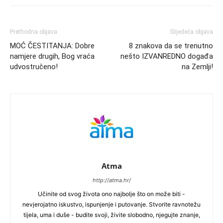
Prethodna objava
Slijedeća objava
MOĆ ČESTITANJA: Dobre
8 znakova da se trenutno
namjere drugih, Bog vraća
nešto IZVANREDNO događa
udvostručeno!
na Zemlji!
Atma
http://atma.hr/
Učinite od svog života ono najbolje što on može biti -
nevjerojatno iskustvo, ispunjenje i putovanje. Stvorite ravnotežu
tijela, uma i duše - budite svoji, živite slobodno, njegujte znanje,