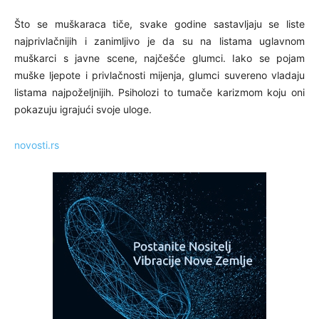
Što se muškaraca tiče, svake godine sastavljaju se liste
najprivlačnijih i zanimljivo je da su na listama uglavnom
muškarci s javne scene, najčešće glumci. Iako se pojam
muške ljepote i privlačnosti mijenja, glumci suvereno vladaju
listama najpoželjnijih. Psiholozi to tumače karizmom koju oni
pokazuju igrajući svoje uloge.
novosti.rs