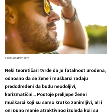
Foto: pixabay.com
Neki teoretičari tvrde da je fatalnost urođena,
odnosno da se žene i muškarci rađaju
predodređeni da budu neodoljivi,
karizmatični… Postoje prelijepe žene i
muškarci koji su samo kratko zanimljivi, ali i
oni puno manje atraktivnog izgleda koji su