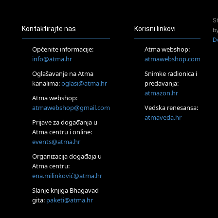
Pjesma srca / Zagreb
Online
S
Tečaj Višeg Vodstva, razvijanja intuicije i Akaša zapisa
Kontaktirajte nas
Korisni linkovi
b
26.08.
D
Online
Općenite informacije:
Atma webshop:
Postanite Nositelj Vibracije Nove Zemlje
info@atma.hr
atmawebshop.com
27.08.
Oglašavanje na Atma
Snimke radionica i
Visoko
kanalima:
oglasi@atma.hr
predavanja:
Alemka Dauskardt – Jednodnevna radionica sistemskih
konstelacija
atmazon.hr
Atma webshop:
29.08.
atmawebshop@gmail.com
Vedska renesansa:
Zagreb
atmaveda.hr
Prijave za događanja u
HOD PO ŽERAVICI – Seminar koji mijenja tijelo, duh i um
SoulFest – Festival glazbe, mudrosti i zajedništva
Atma centru i online:
events@atma.hr
Radoboj
Noćna šumska kupka
Organizacija događaja u
30.08.
Atma centru:
Zagreb
ena.milinković@atma.hr
Access BARS® edukacija otpusti stres
Slanje knjiga Bhagavad-
31.08.
gita:
paketi@atma.hr
Zagreb
Access Energetski Facelift®