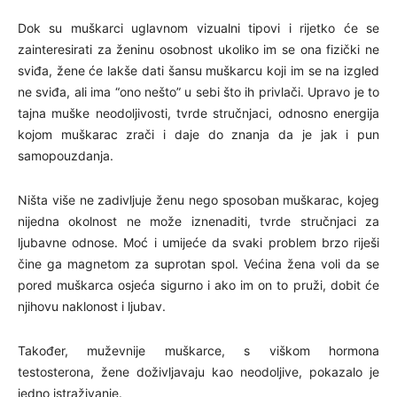
Dok su muškarci uglavnom vizualni tipovi i rijetko će se
zainteresirati za ženinu osobnost ukoliko im se ona fizički ne
sviđa, žene će lakše dati šansu muškarcu koji im se na izgled
ne sviđa, ali ima “ono nešto” u sebi što ih privlači. Upravo je to
tajna muške neodoljivosti, tvrde stručnjaci, odnosno energija
kojom muškarac zrači i daje do znanja da je jak i pun
samopouzdanja.
Ništa više ne zadivljuje ženu nego sposoban muškarac, kojeg
nijedna okolnost ne može iznenaditi, tvrde stručnjaci za
ljubavne odnose. Moć i umijeće da svaki problem brzo riješi
čine ga magnetom za suprotan spol. Većina žena voli da se
pored muškarca osjeća sigurno i ako im on to pruži, dobit će
njihovu naklonost i ljubav.
Također, muževnije muškarce, s viškom hormona
testosterona, žene doživljavaju kao neodoljive, pokazalo je
jedno istraživanje.