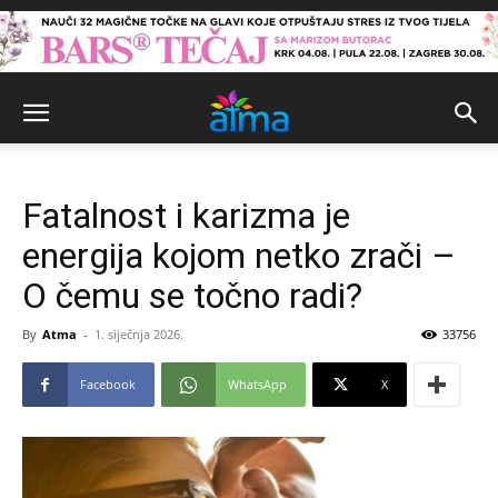
Fatalnost i karizma je
energija kojom netko zrači –
O čemu se točno radi?
By
Atma
-
1. siječnja 2026.
33756
Facebook
WhatsApp
X