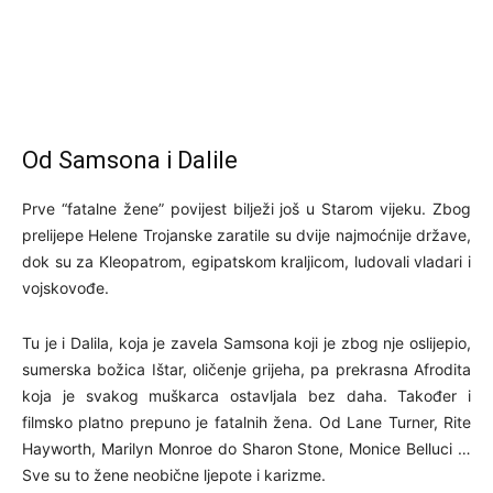
Od Samsona i Dalile
Prve “fatalne žene” povijest bilježi još u Starom vijeku. Zbog
prelijepe Helene Trojanske zaratile su dvije najmoćnije države,
dok su za Kleopatrom, egipatskom kraljicom, ludovali vladari i
vojskovođe.
Tu je i Dalila, koja je zavela Samsona koji je zbog nje oslijepio,
sumerska božica Ištar, oličenje grijeha, pa prekrasna Afrodita
koja je svakog muškarca ostavljala bez daha. Također i
filmsko platno prepuno je fatalnih žena. Od Lane Turner, Rite
Hayworth, Marilyn Monroe do Sharon Stone, Monice Belluci …
Sve su to žene neobične ljepote i karizme.