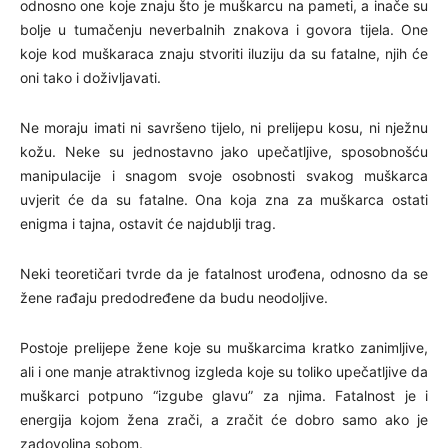
odnosno one koje znaju što je muškarcu na pameti, a inače su
bolje u tumačenju neverbalnih znakova i govora tijela. One
koje kod muškaraca znaju stvoriti iluziju da su fatalne, njih će
oni tako i doživljavati.
Ne moraju imati ni savršeno tijelo, ni prelijepu kosu, ni nježnu
kožu. Neke su jednostavno jako upečatljive, sposobnošću
manipulacije i snagom svoje osobnosti svakog muškarca
uvjerit će da su fatalne. Ona koja zna za muškarca ostati
enigma i tajna, ostavit će najdublji trag.
Neki teoretičari tvrde da je fatalnost urođena, odnosno da se
žene rađaju predodređene da budu neodoljive.
Postoje prelijepe žene koje su muškarcima kratko zanimljive,
ali i one manje atraktivnog izgleda koje su toliko upečatljive da
muškarci potpuno “izgube glavu” za njima. Fatalnost je i
energija kojom žena zrači, a zračit će dobro samo ako je
zadovoljna sobom.