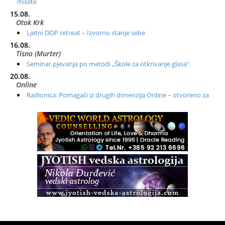
mislite
15.08.
Otok Krk
Ljetni DOP retreat – Izvorno stanje sebe
16.08.
Tisno (Murter)
Seminar pjevanja po metodi „Škole za otkrivanje glasa“
20.08.
Online
Radionica: Pomagači iz drugih dimenzija Online – otvoreno za
sve
21.08.
Zagreb+Online
Osnovni ThetaHealing® tečaj, Zagreb i Online
22.08.
Pula
Access BARS®, otpusti stres
23.08.
Pula
Access Energetski Facelift®
24.08.
Zagreb