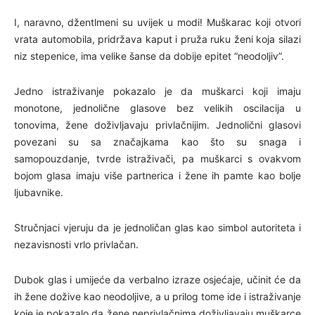
I, naravno, džentlmeni su uvijek u modi! Muškarac koji otvori
vrata automobila, pridržava kaput i pruža ruku ženi koja silazi
niz stepenice, ima velike šanse da dobije epitet “neodoljiv”.
Jedno istraživanje pokazalo je da muškarci koji imaju
monotone, jednolične glasove bez velikih oscilacija u
tonovima, žene doživljavaju privlačnijim. Jednolični glasovi
povezani su sa značajkama kao što su snaga i
samopouzdanje, tvrde istraživači, pa muškarci s ovakvom
bojom glasa imaju više partnerica i žene ih pamte kao bolje
ljubavnike.
Stručnjaci vjeruju da je jednoličan glas kao simbol autoriteta i
nezavisnosti vrlo privlačan.
Dubok glas i umijeće da verbalno izraze osjećaje, učinit će da
ih žene dožive kao neodoljive, a u prilog tome ide i istraživanje
koje je pokazalo da žene neprivlačnima doživljavaju muškarce