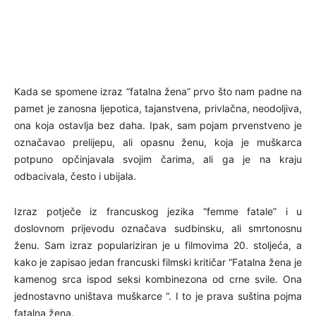
Kada se spomene izraz “fatalna žena” prvo što nam padne na
pamet je zanosna ljepotica, tajanstvena, privlačna, neodoljiva,
ona koja ostavlja bez daha. Ipak, sam pojam prvenstveno je
označavao prelijepu, ali opasnu ženu, koja je muškarca
potpuno opčinjavala svojim čarima, ali ga je na kraju
odbacivala, često i ubijala.
Izraz potječe iz francuskog jezika “femme fatale” i u
doslovnom prijevodu označava sudbinsku, ali smrtonosnu
ženu. Sam izraz populariziran je u filmovima 20. stoljeća, a
kako je zapisao jedan francuski filmski kritičar “Fatalna žena je
kamenog srca ispod seksi kombinezona od crne svile. Ona
jednostavno uništava muškarce “. I to je prava suština pojma
fatalna žena.