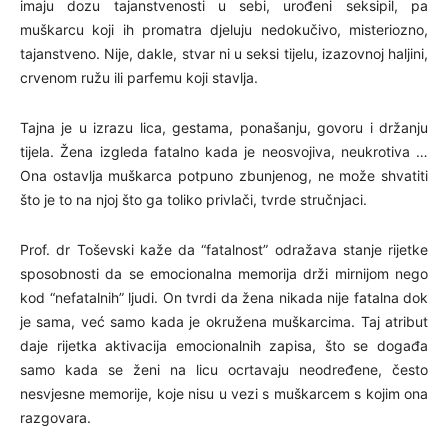
imaju dozu tajanstvenosti u sebi, urođeni seksipil, pa
muškarcu koji ih promatra djeluju nedokučivo, misteriozno,
tajanstveno. Nije, dakle, stvar ni u seksi tijelu, izazovnoj haljini,
crvenom ružu ili parfemu koji stavlja.
Tajna je u izrazu lica, gestama, ponašanju, govoru i držanju
tijela. Žena izgleda fatalno kada je neosvojiva, neukrotiva …
Ona ostavlja muškarca potpuno zbunjenog, ne može shvatiti
što je to na njoj što ga toliko privlači, tvrde stručnjaci.
Prof. dr Toševski kaže da “fatalnost” odražava stanje rijetke
sposobnosti da se emocionalna memorija drži mirnijom nego
kod “nefatalnih” ljudi. On tvrdi da žena nikada nije fatalna dok
je sama, već samo kada je okružena muškarcima. Taj atribut
daje rijetka aktivacija emocionalnih zapisa, što se događa
samo kada se ženi na licu ocrtavaju neodređene, često
nesvjesne memorije, koje nisu u vezi s muškarcem s kojim ona
razgovara.