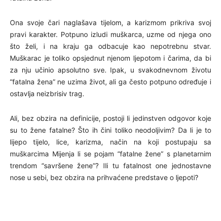
Ona svoje čari naglašava tijelom, a karizmom prikriva svoj
pravi karakter. Potpuno izludi muškarca, uzme od njega ono
što želi, i na kraju ga odbacuje kao nepotrebnu stvar.
Muškarac je toliko opsjednut njenom ljepotom i čarima, da bi
za nju učinio apsolutno sve. Ipak, u svakodnevnom životu
“fatalna žena” ne uzima život, ali ga često potpuno određuje i
ostavlja neizbrisiv trag.
Ali, bez obzira na definicije, postoji li jedinstven odgovor koje
su to žene fatalne? Što ih čini toliko neodoljivim? Da li je to
lijepo tijelo, lice, karizma, način na koji postupaju sa
muškarcima Mijenja li se pojam “fatalne žene” s planetarnim
trendom “savršene žene”? Ili tu fatalnost one jednostavne
nose u sebi, bez obzira na prihvaćene predstave o ljepoti?