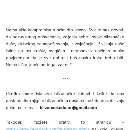
Nema više kompromisa s onim što jesmo. Sve to nas dovodi
do bezuvjetnog prihvaćanja, voljenja sebe i svoje blizanačke
duše, dubokog samopoštovanja, suosjećanja i življenja naše
istine na neustrašiv, magičan i neponovljiv način s punim
povjerenjem da je sve dobro i baš onako kako treba biti.
Nema ništa ljepše od toga, zar ne?
***
Ukoliko imate iskustvo blizanačke ljubavi i želite da ona
postane dio knjige o blizanačkim dušama možete poslati svoju
priču na e- mail:
blizanackeduse @gmail.com
Također, možete pratiti fb stranicu –
https://www.facebook.com/susretsadusom/
na kojoj dijelim