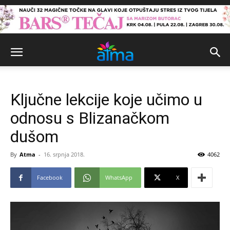
Ključne lekcije koje učimo u
odnosu s Blizanačkom
dušom
By
Atma
-
16. srpnja 2018.
4062
Facebook
WhatsApp
X