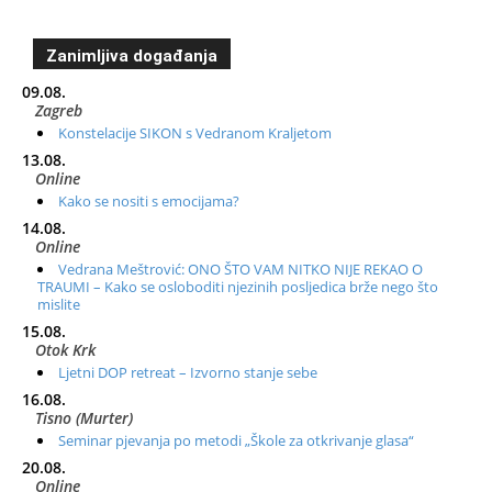
Zanimljiva događanja
09.08.
Zagreb
Konstelacije SIKON s Vedranom Kraljetom
13.08.
Online
Kako se nositi s emocijama?
14.08.
Online
Vedrana Meštrović: ONO ŠTO VAM NITKO NIJE REKAO O
TRAUMI – Kako se osloboditi njezinih posljedica brže nego što
mislite
15.08.
Otok Krk
Ljetni DOP retreat – Izvorno stanje sebe
16.08.
Tisno (Murter)
Seminar pjevanja po metodi „Škole za otkrivanje glasa“
20.08.
Online