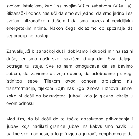
svojom intuicijom, kao i sa svojim Višim sebstvom (Više Ja).
Blizanački odnos nas uči da smo svi jedno, da smo jedno i sa
svojom blizanačkom dušom i da smo povezani nevidljivim
energetskim nitima. Nakon čega dolazimo do spoznaje da
separacija ne postoji.
Zahvaljujući blizanačkoj duši dobivamo i duboki mir na razini
duše, jer smo našli svoj savršeni drugi dio. Sva daljnja
potraga tu staje. Sve to nam omogućava da se bavimo
sobom, da zavirimo u svoje dubine, da oslobodimo pravog,
istinitog sebe. Tijekom ovog odnosa prolazimo niz
transformacija, tijekom kojih naš Ego iznova i iznova umire,
kako bi došli do bezuvjetne ljubavi koja je glavna lekcija u
ovom odnosu.
Međutim, da bi došli do te točke apsolutnog prihvaćanja i
ljubavi koja nadilazi granice ljubavi na kakvu smo navikli u
partnerskom odnosu, a to je ‘’uvjetna ljubav’’, neophodno je da