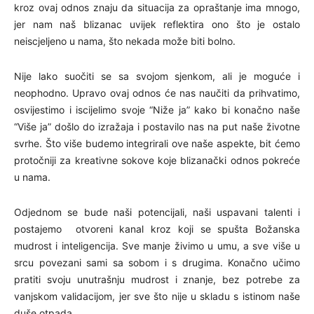
kroz ovaj odnos znaju da situacija za opraštanje ima mnogo,
jer nam naš blizanac uvijek reflektira ono što je ostalo
neiscjeljeno u nama, što nekada može biti bolno.
Nije lako suočiti se sa svojom sjenkom, ali je moguće i
neophodno. Upravo ovaj odnos će nas naučiti da prihvatimo,
osvijestimo i iscijelimo svoje “Niže ja” kako bi konačno naše
“Više ja” došlo do izražaja i postavilo nas na put naše životne
svrhe. Što više budemo integrirali ove naše aspekte, bit ćemo
protočniji za kreativne sokove koje blizanački odnos pokreće
u nama.
Odjednom se bude naši potencijali, naši uspavani talenti i
postajemo otvoreni kanal kroz koji se spušta Božanska
mudrost i inteligencija. Sve manje živimo u umu, a sve više u
srcu povezani sami sa sobom i s drugima. Konačno učimo
pratiti svoju unutrašnju mudrost i znanje, bez potrebe za
vanjskom validacijom, jer sve što nije u skladu s istinom naše
duše otpada.