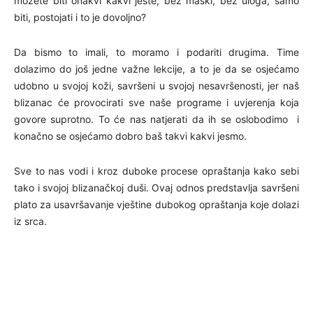
možete biti onakvi kakvi jeste, bez maski, bez uloga, samo
biti, postojati i to je dovoljno?
Da bismo to imali, to moramo i podariti drugima. Time
dolazimo do još jedne važne lekcije, a to je da se osjećamo
udobno u svojoj koži, savršeni u svojoj nesavršenosti, jer naš
blizanac će provocirati sve naše programe i uvjerenja koja
govore suprotno. To će nas natjerati da ih se oslobodimo i
konačno se osjećamo dobro baš takvi kakvi jesmo.
Sve to nas vodi i kroz duboke procese opraštanja kako sebi
tako i svojoj blizanačkoj duši. Ovaj odnos predstavlja savršeni
plato za usavršavanje vještine dubokog opraštanja koje dolazi
iz srca.