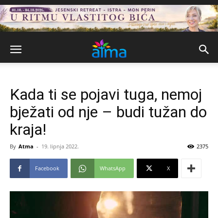
Kada ti se pojavi tuga, nemoj
bježati od nje – budi tužan do
kraja!
By
Atma
-
19. lipnja 2022.
2375
Facebook
WhatsApp
X