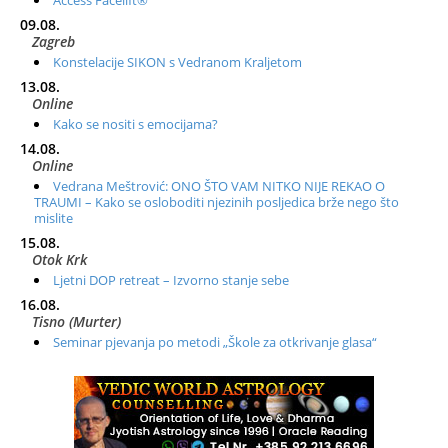
09.08.
Zagreb
Konstelacije SIKON s Vedranom Kraljetom
13.08.
Online
Kako se nositi s emocijama?
14.08.
Online
Vedrana Meštrović: ONO ŠTO VAM NITKO NIJE REKAO O
TRAUMI – Kako se osloboditi njezinih posljedica brže nego što
mislite
15.08.
Otok Krk
Ljetni DOP retreat – Izvorno stanje sebe
16.08.
Tisno (Murter)
Seminar pjevanja po metodi „Škole za otkrivanje glasa“
20.08.
Online
Radionica: Pomagači iz drugih dimenzija Online – otvoreno za
sve
21.08.