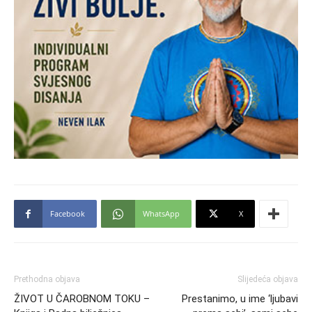
Facebook
WhatsApp
X
Prethodna objava
Slijedeća objava
ŽIVOT U ČAROBNOM TOKU –
Prestanimo, u ime ‘ljubavi