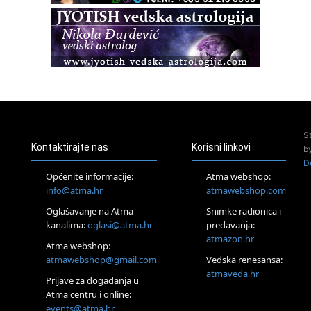
Zagreb+Online
Osnovni ThetaHealing® tečaj, Zagreb i Online
22.08.
Pula
Access BARS®, otpusti stres
23.08.
Pula
Access Energetski Facelift®
24.08.
S
Zagreb
Kontaktirajte nas
Korisni linkovi
b
Pjesma srca / Zagreb
D
Online
Općenite informacije:
Atma webshop:
Tečaj Višeg Vodstva, razvijanja intuicije i Akaša zapisa
info@atma.hr
atmawebshop.com
26.08.
Oglašavanje na Atma
Snimke radionica i
Online
kanalima:
oglasi@atma.hr
predavanja:
Postanite Nositelj Vibracije Nove Zemlje
atmazon.hr
27.08.
Atma webshop:
Visoko
atmawebshop@gmail.com
Vedska renesansa:
Alemka Dauskardt – Jednodnevna radionica sistemskih
atmaveda.hr
Prijave za događanja u
konstelacija
Atma centru i online:
29.08.
events@atma.hr
Zagreb