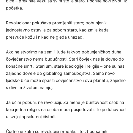
biće – prekinite vezu sa svim što je staro. Počnite novi život, iz
početka.
Revolucionar pokušava promijeniti staro; pobunjenik
jednostavno ostavlja za sobom staro, kao zmija kada
presvuče kožu i nikad ne gleda unazad.
Ako ne stvorimo na zemlji ljude takvog pobunjeničkog duha,
čovječanstvo nema budućnosti. Stari čovjek nas je doveo do
konačne smrti. Stari um, stare ideologije i religije – one su nas
zajedno dovele do globalnog samoubojstva. Samo novo
ljudsko biće može spasiti čovječanstvo i ovu planetu, zajedno
s divnim životom na njoj.
Ja učim pobuni, ne revoluciji. Za mene je buntovnost osobina
koju jedna religiozna osoba mora posjedovati. To je duhovnost
u svojoj apsolutnoj čistoći.
Čudno je kako su revolucije propale, i to zbog samih