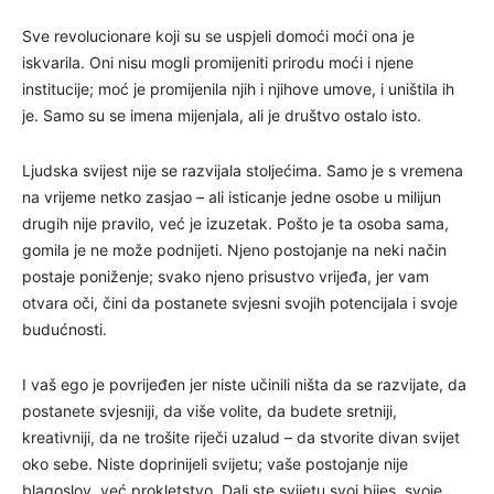
Sve revolucionare koji su se uspjeli domoći moći ona je
iskvarila. Oni nisu mogli promijeniti prirodu moći i njene
institucije; moć je promijenila njih i njihove umove, i uništila ih
je. Samo su se imena mijenjala, ali je društvo ostalo isto.
Ljudska svijest nije se razvijala stoljećima. Samo je s vremena
na vrijeme netko zasjao – ali isticanje jedne osobe u milijun
drugih nije pravilo, već je izuzetak. Pošto je ta osoba sama,
gomila je ne može podnijeti. Njeno postojanje na neki način
postaje poniženje; svako njeno prisustvo vrijeđa, jer vam
otvara oči, čini da postanete svjesni svojih potencijala i svoje
budućnosti.
I vaš ego je povrijeđen jer niste učinili ništa da se razvijate, da
postanete svjesniji, da više volite, da budete sretniji,
kreativniji, da ne trošite riječi uzalud – da stvorite divan svijet
oko sebe. Niste doprinijeli svijetu; vaše postojanje nije
blagoslov, već prokletstvo. Dali ste svijetu svoj bijes, svoje