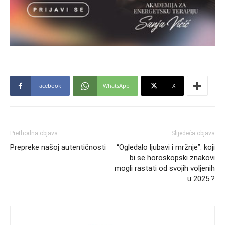
Facebook
WhatsApp
X
Prethodna objava
Slijedeća objava
Prepreke našoj autentičnosti
“Ogledalo ljubavi i mržnje”: koji
bi se horoskopski znakovi
mogli rastati od svojih voljenih
u 2025.?