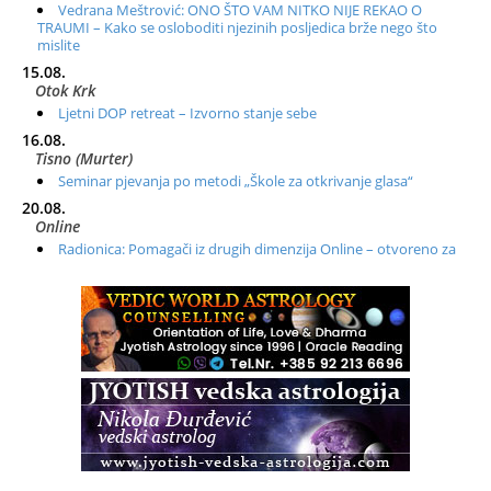
Vedrana Meštrović: ONO ŠTO VAM NITKO NIJE REKAO O
TRAUMI – Kako se osloboditi njezinih posljedica brže nego što
mislite
15.08.
Otok Krk
Ljetni DOP retreat – Izvorno stanje sebe
16.08.
Tisno (Murter)
Seminar pjevanja po metodi „Škole za otkrivanje glasa“
20.08.
Online
Radionica: Pomagači iz drugih dimenzija Online – otvoreno za
sve
21.08.
Zagreb+Online
Osnovni ThetaHealing® tečaj, Zagreb i Online
22.08.
Zagreb
Osnovna radionica za izscjeljivanje pranom (Basic Pranic
Healing course)
Pula
Access BARS®, otpusti stres