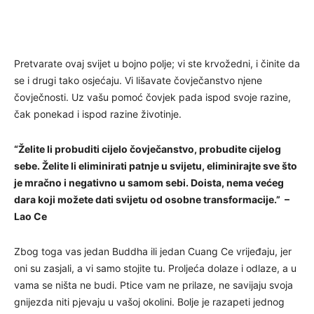
Pretvarate ovaj svijet u bojno polje; vi ste krvožedni, i činite da
se i drugi tako osjećaju. Vi lišavate čovječanstvo njene
čovječnosti. Uz vašu pomoć čovjek pada ispod svoje razine,
čak ponekad i ispod razine životinje.
“Želite li probuditi cijelo čovječanstvo, probudite cijelog
sebe. Želite li eliminirati patnje u svijetu, eliminirajte sve što
je mračno i negativno u samom sebi. Doista, nema većeg
dara koji možete dati svijetu od osobne transformacije.” –
Lao Ce
Zbog toga vas jedan Buddha ili jedan Cuang Ce vrijeđaju, jer
oni su zasjali, a vi samo stojite tu. Proljeća dolaze i odlaze, a u
vama se ništa ne budi. Ptice vam ne prilaze, ne savijaju svoja
gnijezda niti pjevaju u vašoj okolini. Bolje je razapeti jednog