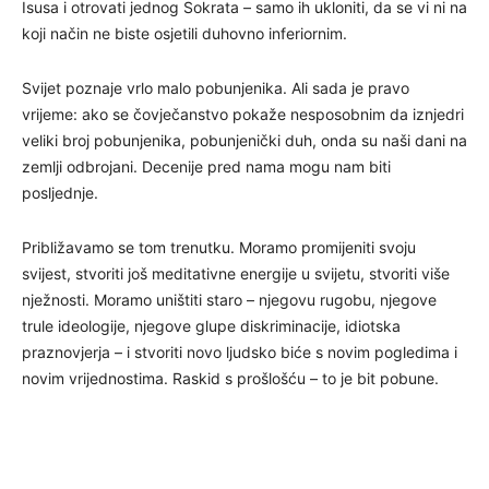
Isusa i otrovati jednog Sokrata – samo ih ukloniti, da se vi ni na
koji način ne biste osjetili duhovno inferiornim.
Svijet poznaje vrlo malo pobunjenika. Ali sada je pravo
vrijeme: ako se čovječanstvo pokaže nesposobnim da iznjedri
veliki broj pobunjenika, pobunjenički duh, onda su naši dani na
zemlji odbrojani. Decenije pred nama mogu nam biti
posljednje.
Približavamo se tom trenutku. Moramo promijeniti svoju
svijest, stvoriti još meditativne energije u svijetu, stvoriti više
nježnosti. Moramo uništiti staro – njegovu rugobu, njegove
trule ideologije, njegove glupe diskriminacije, idiotska
praznovjerja – i stvoriti novo ljudsko biće s novim pogledima i
novim vrijednostima. Raskid s prošlošću – to je bit pobune.