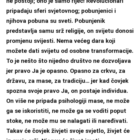
ne postoji; ono je samo riječ! Revolucionari
pripadaju sferi svjetovnog; pobunjenici i
njihova pobuna su sveti. Pobunjenik
predstavlja samu srž religije, on svijetu donosi
promjenu svijesti. Nema većeg dara koji
možete dati svijetu od osobne transformacije.
To je nešto što nijedno društvo ne dozvoljava
jer pravo Ja je opasno. Opasno za crkvu, za
državu, za mase, za tradiciju… jer kad čovjek
spozna svoje pravo Ja, on postaje individua.
On više ne pripada psihologiji mase, ne može
ga se iskoristiti, ne može ga se voditi poput
stoke, ne može mu se nalagati ili naređivati.
Takav će čovjek živjeti svoje svjetlo, živjet će