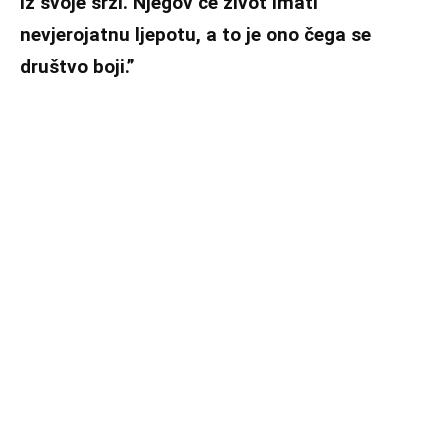
iz svoje srži. Njegov će život imati
nevjerojatnu ljepotu, a to je ono čega se
društvo boji.”