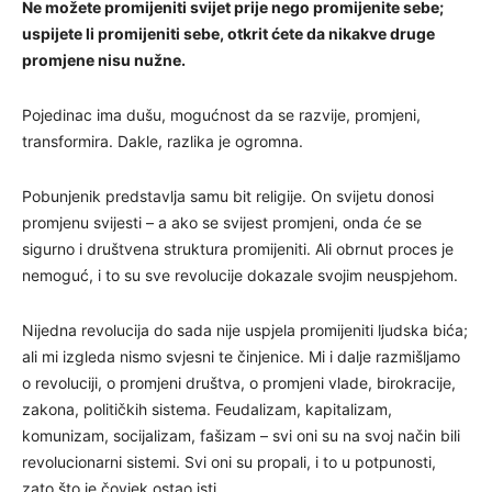
Ne možete promijeniti svijet prije nego promijenite sebe;
uspijete li promijeniti sebe, otkrit ćete da nikakve druge
promjene nisu nužne.
Pojedinac ima dušu, mogućnost da se razvije, promjeni,
transformira. Dakle, razlika je ogromna.
Pobunjenik predstavlja samu bit religije. On svijetu donosi
promjenu svijesti – a ako se svijest promjeni, onda će se
sigurno i društvena struktura promijeniti. Ali obrnut proces je
nemoguć, i to su sve revolucije dokazale svojim neuspjehom.
Nijedna revolucija do sada nije uspjela promijeniti ljudska bića;
ali mi izgleda nismo svjesni te činjenice. Mi i dalje razmišljamo
o revoluciji, o promjeni društva, o promjeni vlade, birokracije,
zakona, političkih sistema. Feudalizam, kapitalizam,
komunizam, socijalizam, fašizam – svi oni su na svoj način bili
revolucionarni sistemi. Svi oni su propali, i to u potpunosti,
zato što je čovjek ostao isti.