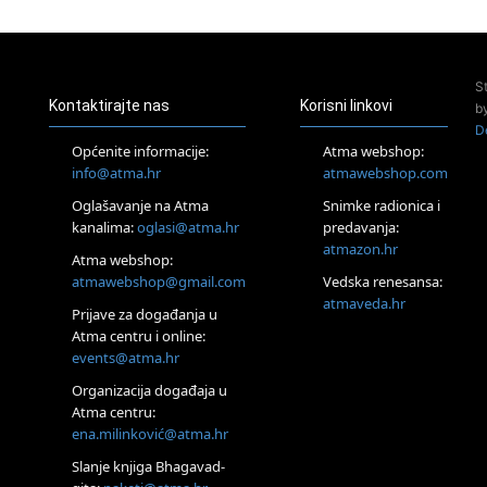
23.08.
Pula
Access Energetski Facelift®
24.08.
S
Zagreb
Kontaktirajte nas
Korisni linkovi
b
Pjesma srca / Zagreb
D
Online
Općenite informacije:
Atma webshop:
Tečaj Višeg Vodstva, razvijanja intuicije i Akaša zapisa
info@atma.hr
atmawebshop.com
25.08.
Oglašavanje na Atma
Snimke radionica i
Online
kanalima:
oglasi@atma.hr
predavanja:
Upisi u program Profesionalni hipnoterapeut — nova
generacija kreće 25.08. 2026.
atmazon.hr
Atma webshop:
26.08.
atmawebshop@gmail.com
Vedska renesansa:
Online
atmaveda.hr
Postanite Nositelj Vibracije Nove Zemlje
Prijave za događanja u
Atma centru i online:
27.08.
events@atma.hr
Visoko
Alemka Dauskardt – Jednodnevna radionica sistemskih
Organizacija događaja u
konstelacija
Atma centru:
28.08.
ena.milinković@atma.hr
Online
SPAVAJ… Priče za lakšu noć
Slanje knjiga Bhagavad-