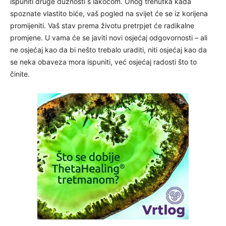
ispuniti druge dužnosti s lakoćom. Onog trenutka kada
spoznate vlastito biće, vaš pogled na svijet će se iz korijena
promijeniti. Vaš stav prema životu pretrpjet će radikalne
promjene. U vama će se javiti novi osjećaj odgovornosti – ali
ne osjećaj kao da bi nešto trebalo uraditi, niti osjećaj kao da
se neka obaveza mora ispuniti, već osjećaj radosti što to
činite.