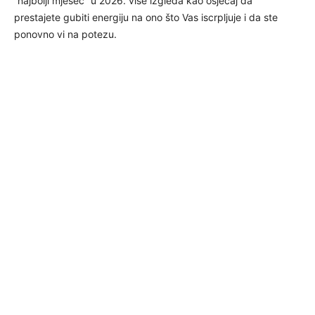
“najbolji mjesec” u 2026. više izgleda kao osjećaj da
prestajete gubiti energiju na ono što Vas iscrpljuje i da ste
ponovno vi na potezu.