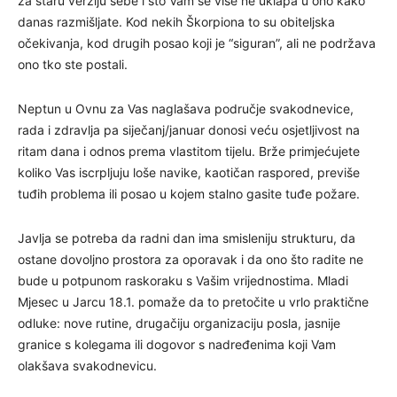
za staru verziju sebe i što Vam se više ne uklapa u ono kako
danas razmišljate. Kod nekih Škorpiona to su obiteljska
očekivanja, kod drugih posao koji je “siguran”, ali ne podržava
ono tko ste postali.
Neptun u Ovnu za Vas naglašava područje svakodnevice,
rada i zdravlja pa siječanj/januar donosi veću osjetljivost na
ritam dana i odnos prema vlastitom tijelu. Brže primjećujete
koliko Vas iscrpljuju loše navike, kaotičan raspored, previše
tuđih problema ili posao u kojem stalno gasite tuđe požare.
Javlja se potreba da radni dan ima smisleniju strukturu, da
ostane dovoljno prostora za oporavak i da ono što radite ne
bude u potpunom raskoraku s Vašim vrijednostima. Mladi
Mjesec u Jarcu 18.1. pomaže da to pretočite u vrlo praktične
odluke: nove rutine, drugačiju organizaciju posla, jasnije
granice s kolegama ili dogovor s nadređenima koji Vam
olakšava svakodnevicu.