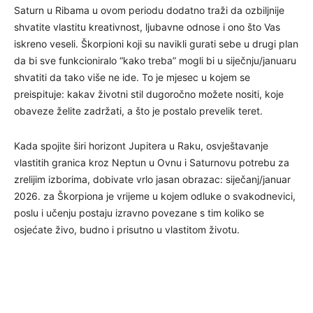
Saturn u Ribama u ovom periodu dodatno traži da ozbiljnije
shvatite vlastitu kreativnost, ljubavne odnose i ono što Vas
iskreno veseli. Škorpioni koji su navikli gurati sebe u drugi plan
da bi sve funkcioniralo “kako treba” mogli bi u siječnju/januaru
shvatiti da tako više ne ide. To je mjesec u kojem se
preispituje: kakav životni stil dugoročno možete nositi, koje
obaveze želite zadržati, a što je postalo prevelik teret.
Kada spojite širi horizont Jupitera u Raku, osvještavanje
vlastitih granica kroz Neptun u Ovnu i Saturnovu potrebu za
zrelijim izborima, dobivate vrlo jasan obrazac: siječanj/januar
2026. za Škorpiona je vrijeme u kojem odluke o svakodnevici,
poslu i učenju postaju izravno povezane s tim koliko se
osjećate živo, budno i prisutno u vlastitom životu.