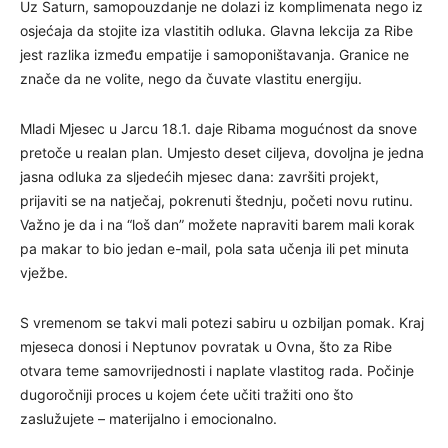
Uz Saturn, samopouzdanje ne dolazi iz komplimenata nego iz
osjećaja da stojite iza vlastitih odluka. Glavna lekcija za Ribe
jest razlika između empatije i samoponištavanja. Granice ne
znače da ne volite, nego da čuvate vlastitu energiju.
Mladi Mjesec u Jarcu 18.1. daje Ribama mogućnost da snove
pretoče u realan plan. Umjesto deset ciljeva, dovoljna je jedna
jasna odluka za sljedećih mjesec dana: završiti projekt,
prijaviti se na natječaj, pokrenuti štednju, početi novu rutinu.
Važno je da i na “loš dan” možete napraviti barem mali korak
pa makar to bio jedan e-mail, pola sata učenja ili pet minuta
vježbe.
S vremenom se takvi mali potezi sabiru u ozbiljan pomak. Kraj
mjeseca donosi i Neptunov povratak u Ovna, što za Ribe
otvara teme samovrijednosti i naplate vlastitog rada. Počinje
dugoročniji proces u kojem ćete učiti tražiti ono što
zaslužujete – materijalno i emocionalno.