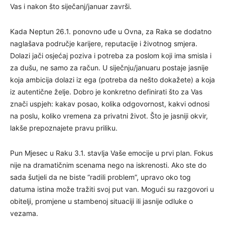
Vas i nakon što siječanj/januar završi.
Kada Neptun 26.1. ponovno uđe u Ovna, za Raka se dodatno
naglašava područje karijere, reputacije i životnog smjera.
Dolazi jači osjećaj poziva i potreba za poslom koji ima smisla i
za dušu, ne samo za račun. U siječnju/januaru postaje jasnije
koja ambicija dolazi iz ega (potreba da nešto dokažete) a koja
iz autentične želje. Dobro je konkretno definirati što za Vas
znači uspjeh: kakav posao, kolika odgovornost, kakvi odnosi
na poslu, koliko vremena za privatni život. Što je jasniji okvir,
lakše prepoznajete pravu priliku.
Pun Mjesec u Raku 3.1. stavlja Vaše emocije u prvi plan. Fokus
nije na dramatičnim scenama nego na iskrenosti. Ako ste do
sada šutjeli da ne biste “radili problem”, upravo oko tog
datuma istina može tražiti svoj put van. Mogući su razgovori u
obitelji, promjene u stambenoj situaciji ili jasnije odluke o
vezama.