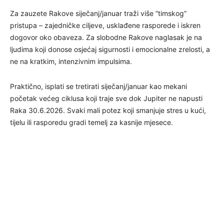
Za zauzete Rakove siječanj/januar traži više “timskog”
pristupa – zajedničke ciljeve, usklađene rasporede i iskren
dogovor oko obaveza. Za slobodne Rakove naglasak je na
ljudima koji donose osjećaj sigurnosti i emocionalne zrelosti, a
ne na kratkim, intenzivnim impulsima.
Praktično, isplati se tretirati siječanj/januar kao mekani
početak većeg ciklusa koji traje sve dok Jupiter ne napusti
Raka 30.6.2026. Svaki mali potez koji smanjuje stres u kući,
tijelu ili rasporedu gradi temelj za kasnije mjesece.