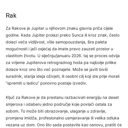
Rak
Za Rakove je Jupiter u njihovom znaku glavna priča cijele
godine. Kada Jupiter prolazi preko Sunca ili kroz znak, često
dolazi veća vidljivost, više samopouzdanja, šira paleta
mogućnosti i jači osjećaj da imate pravo zauzeti prostor u
vlastitom životu. U siječnju/januaru 2026. taj se proces odvija
za vrijeme Jupiterova retrogradnog hoda pa najbolje prilike
dolaze kroz ono što već poznajete. Može se javiti bivši
suradnik, starija ideja oživjeti, ili osobni cilj koji ste prije morali
“spremiti u ladicu” ponovno postaje izvediv.
Ključ za Rakove je da prestanu razbacivati energiju na deset
smjerova i odaberu jedno područje koje povlači ostala za
sobom. To može biti obrazovanje, ulaganje u zdravlje,
promjena imidža, profesionalno usmjeravanje ili velika odluka
vezana uz dom. Ono što sada postavite kao osnovu, pratiti će