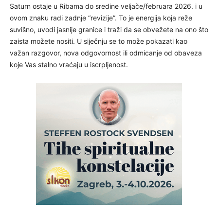
Saturn ostaje u Ribama do sredine veljače/februara 2026. i u
ovom znaku radi zadnje “revizije”. To je energija koja reže
suvišno, uvodi jasnije granice i traži da se obvežete na ono što
zaista možete nositi. U siječnju se to može pokazati kao
važan razgovor, nova odgovornost ili odmicanje od obaveza
koje Vas stalno vraćaju u iscrpljenost.