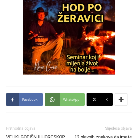
Facebook
WhatsApp
X
Prethodna objava
Slijedeća objava
VELIKI GODIŠNJI HOROSKOP
12 glavnih znakova da imate