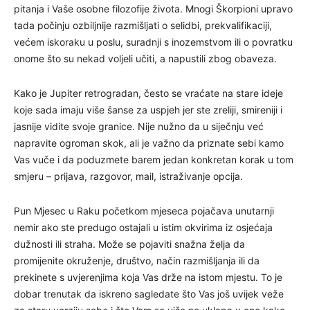
pitanja i Vaše osobne filozofije života. Mnogi Škorpioni upravo
tada počinju ozbiljnije razmišljati o selidbi, prekvalifikaciji,
većem iskoraku u poslu, suradnji s inozemstvom ili o povratku
onome što su nekad voljeli učiti, a napustili zbog obaveza.
Kako je Jupiter retrogradan, često se vraćate na stare ideje
koje sada imaju više šanse za uspjeh jer ste zreliji, smireniji i
jasnije vidite svoje granice. Nije nužno da u siječnju već
napravite ogroman skok, ali je važno da priznate sebi kamo
Vas vuče i da poduzmete barem jedan konkretan korak u tom
smjeru – prijava, razgovor, mail, istraživanje opcija.
Pun Mjesec u Raku početkom mjeseca pojačava unutarnji
nemir ako ste predugo ostajali u istim okvirima iz osjećaja
dužnosti ili straha. Može se pojaviti snažna želja da
promijenite okruženje, društvo, način razmišljanja ili da
prekinete s uvjerenjima koja Vas drže na istom mjestu. To je
dobar trenutak da iskreno sagledate što Vas još uvijek veže