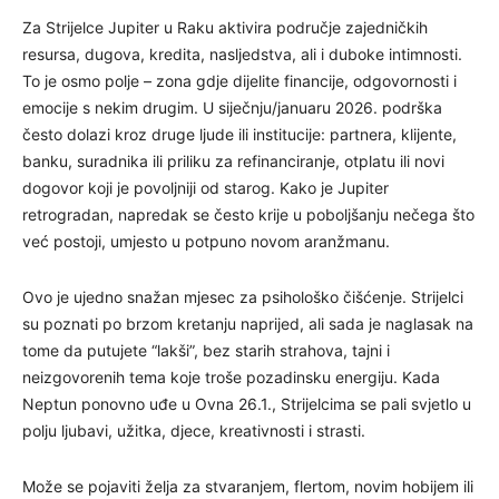
Za Strijelce Jupiter u Raku aktivira područje zajedničkih
resursa, dugova, kredita, nasljedstva, ali i duboke intimnosti.
To je osmo polje – zona gdje dijelite financije, odgovornosti i
emocije s nekim drugim. U siječnju/januaru 2026. podrška
često dolazi kroz druge ljude ili institucije: partnera, klijente,
banku, suradnika ili priliku za refinanciranje, otplatu ili novi
dogovor koji je povoljniji od starog. Kako je Jupiter
retrogradan, napredak se često krije u poboljšanju nečega što
već postoji, umjesto u potpuno novom aranžmanu.
Ovo je ujedno snažan mjesec za psihološko čišćenje. Strijelci
su poznati po brzom kretanju naprijed, ali sada je naglasak na
tome da putujete “lakši”, bez starih strahova, tajni i
neizgovorenih tema koje troše pozadinsku energiju. Kada
Neptun ponovno uđe u Ovna 26.1., Strijelcima se pali svjetlo u
polju ljubavi, užitka, djece, kreativnosti i strasti.
Može se pojaviti želja za stvaranjem, flertom, novim hobijem ili