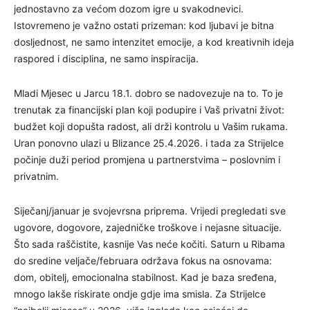
jednostavno za većom dozom igre u svakodnevici.
Istovremeno je važno ostati prizeman: kod ljubavi je bitna
dosljednost, ne samo intenzitet emocije, a kod kreativnih ideja
raspored i disciplina, ne samo inspiracija.
Mladi Mjesec u Jarcu 18.1. dobro se nadovezuje na to. To je
trenutak za financijski plan koji podupire i Vaš privatni život:
budžet koji dopušta radost, ali drži kontrolu u Vašim rukama.
Uran ponovno ulazi u Blizance 25.4.2026. i tada za Strijelce
počinje duži period promjena u partnerstvima – poslovnim i
privatnim.
Siječanj/januar je svojevrsna priprema. Vrijedi pregledati sve
ugovore, dogovore, zajedničke troškove i nejasne situacije.
Što sada raščistite, kasnije Vas neće kočiti. Saturn u Ribama
do sredine veljače/februara održava fokus na osnovama:
dom, obitelj, emocionalna stabilnost. Kad je baza sređena,
mnogo lakše riskirate ondje gdje ima smisla. Za Strijelce