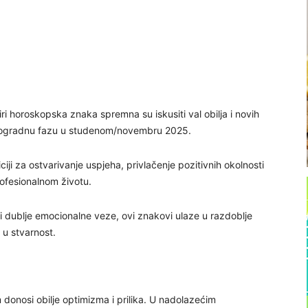
ri horoskopska znaka spremna su iskusiti val obilja i novih
etrogradnu fazu u studenom/novembru 2025.
iji za ostvarivanje uspjeha, privlačenje pozitivnih okolnosti
rofesionalnom životu.
 ili dublje emocionalne veze, ovi znakovi ulaze u razdoblje
h u stvarnost.
m donosi obilje optimizma i prilika. U nadolazećim