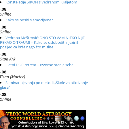
Konstelacije SIKON s Vedranom Kraljetom
.08.
Online
Kako se nositi s emocijama?
.08.
Online
Vedrana Meštrović: ONO ŠTO VAM NITKO NIJE
REKAO O TRAUMI – Kako se osloboditi njezinih
posljedica brže nego što mislite
.08.
Otok Krk
Ljetni DOP retreat – Izvorno stanje sebe
.08.
Tisno (Murter)
Seminar pjevanja po metodi „Škole za otkrivanje
glasa“
.08.
Online
Radionica: Pomagači iz drugih dimenzija Online –
otvoreno za sve
.08.
Zagreb+Online
Osnovni ThetaHealing® tečaj, Zagreb i Online