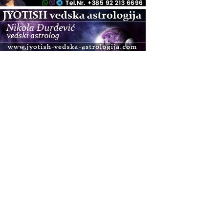
.08.
Pula
Access BARS®, otpusti stres
.08.
Pula
Access Energetski Facelift®
.08.
Zagreb
Pjesma srca / Zagreb
Online
Tečaj Višeg Vodstva, razvijanja intuicije i Akaša
zapisa
.08.
Online
Upisi u program Profesionalni hipnoterapeut —
nova generacija kreće 25.08. 2026.
.08.
Online
Postanite Nositelj Vibracije Nove Zemlje
.08.
Visoko
Alemka Dauskardt – Jednodnevna radionica