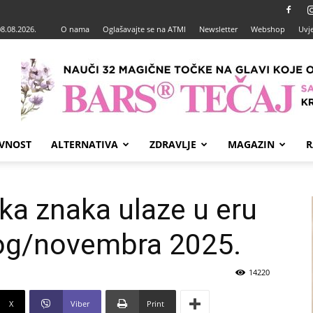
08.08.2026.
O nama
Oglašavajte se na ATMI
Newsletter
Webshop
Uvje
VNOST
ALTERNATIVA
ZDRAVLJE
MAGAZIN
R
a znaka ulaze u eru
nog/novembra 2025.
14220
X
Viber
Print