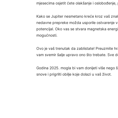
mjesecima osjetit ćete olakšanje i oslobođenje,
Kako se Jupiter nesmetano kreće kroz vaš znak, 
nedavne prepreke možda usporile ostvarenje vaši
potencijal. Oko vas se stvara magnetska energij
mogućnosti.
Ovo je vaš trenutak da zablistate! Preuzmite h
vam svemir šalje upravo ono što trebate. Sve do
Godina 2025. mogla bi vam donijeti više nego št
snove i prigrliti obilje koje dolazi u vaš život.