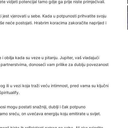
vidjeti potencijal tamo gdje ga prije niste primjećivali.
22
i jest vjerovati u sebe. Kada u potpunosti prihvatite svoju
više neće postojati. Hrabrim koracima zakoračite naprijed i
23
24
e i obilja kada su veze u pitanju. Jupiter, vaš vladajući
 i partnerstvima, donoseći vam prilike za dublju povezanost
25
og ili u vezi koja traži veću intimnost, pred vama su ključni
piritualify.
26
nosi mogu postati snažniji, dublji i čak potpuno
samo sreću, on uvećava energiju koju emitirate u svijet.
27
ogli biste ih reflektirati natrag na sebe. Ali ako prigrlite