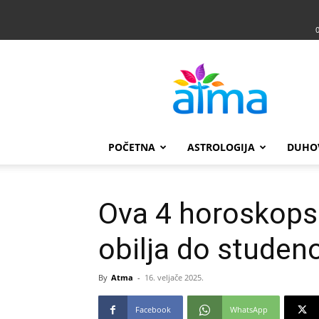
Atma
POČETNA
ASTROLOGIJA
DUHO
Ova 4 horoskopsk
obilja do stude
By
Atma
-
16. veljače 2025.
Facebook
WhatsApp