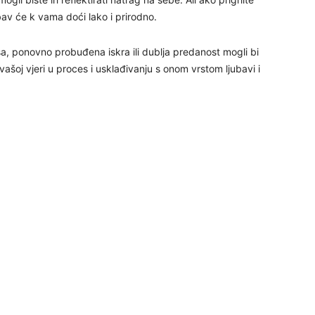
av će k vama doći lako i prirodno.
29
, ponovno probuđena iskra ili dublja predanost mogli bi
 vašoj vjeri u proces i usklađivanju s onom vrstom ljubavi i
30
31
28
05