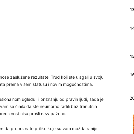
13
14
15
16
se zaslužene rezultate. Trud koji ste ulagali u svoju
 vrata prema višem statusu i novim mogućnostima.
20
onalnom ugledu ili priznanju od pravih ljudi, sada je
am se činilo da ste neumorno radili bez trenutnih
i preciznost nisu prošli nezapaženo.
21
am da prepoznate prilike koje su vam možda ranije