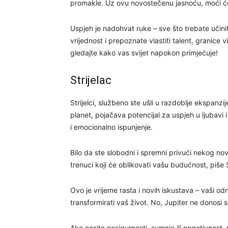
promakle. Uz ovu novostečenu jasnoću, moći ćete 
Uspjeh je nadohvat ruke – sve što trebate učinit
vrijednost i prepoznate vlastiti talent, granice 
gledajte kako vas svijet napokon primjećuje!
Strijelac
Strijelci, službeno ste ušli u razdoblje ekspanzij
planet, pojačava potencijal za uspjeh u ljubavi
i emocionalno ispunjenje.
Bilo da ste slobodni i spremni privući nekog nov
trenuci koji će oblikovati vašu budućnost, piše S
Ovo je vrijeme rasta i novih iskustava – vaši od
transformirati vaš život. No, Jupiter ne donosi 
Ako nosite nesigurnosti, sumnje ili negativnost, m