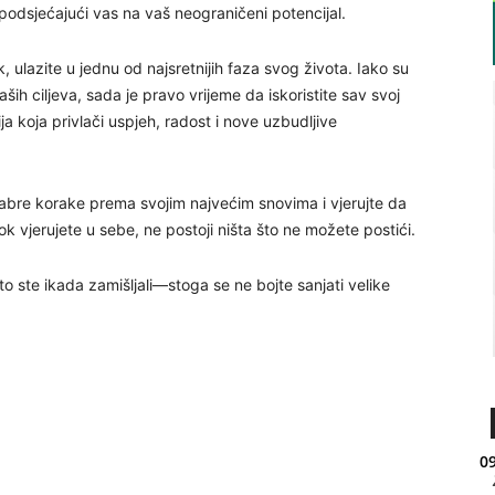
 podsjećajući vas na vaš neograničeni potencijal.
ulazite u jednu od najsretnijih faza svog života. Iako su
h ciljeva, sada je pravo vrijeme da iskoristite sav svoj
a koja privlači uspjeh, radost i nove uzbudljive
rabre korake prema svojim najvećim snovima i vjerujte da
k vjerujete u sebe, ne postoji ništa što ne možete postići.
o ste ikada zamišljali—stoga se ne bojte sanjati velike
09