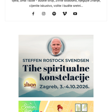
tijela, uma i duše - budite svoji, živite slobodno, njegujte znanje,
cijenite iskustvo, volite i budite sretni...