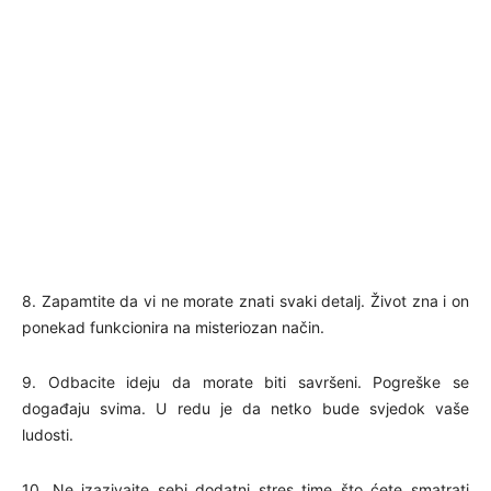
8. Zapamtite da vi ne morate znati svaki detalj. Život zna i on
ponekad funkcionira na misteriozan način.
9. Odbacite ideju da morate biti savršeni. Pogreške se
događaju svima. U redu je da netko bude svjedok vaše
ludosti.
10. Ne izazivajte sebi dodatni stres time što ćete smatrati