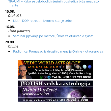
TRAUMI – Kako se osloboditi njezinih posljedica brže nego što
mislite
15.08.
Otok Krk
Ljetni DOP retreat – Izvorno stanje sebe
16.08.
Tisno (Murter)
Seminar pjevanja po metodi „Škole za otkrivanje glasa“
20.08.
Online
Radionica: Pomagači iz drugih dimenzija Online – otvoreno za
sve
21.08.
Zagreb+Online
Osnovni ThetaHealing® tečaj, Zagreb i Online
22.08.
Pula
Access BARS®, otpusti stres
23.08.
Pula
Access Energetski Facelift®
24.08.