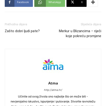
Facebook
WhatsApp
X
Prethodna objava
Slijedeća objava
Zašto dobri ljudi pate?
Merkur u Blizancima – riječi
koje pokreću promjene
Atma
http://atma.hr/
Učinite od svog života ono najbolje što on može biti -
nevjerojatno iskustvo, ispunjenje i putovanje. Stvorite ravnotežu