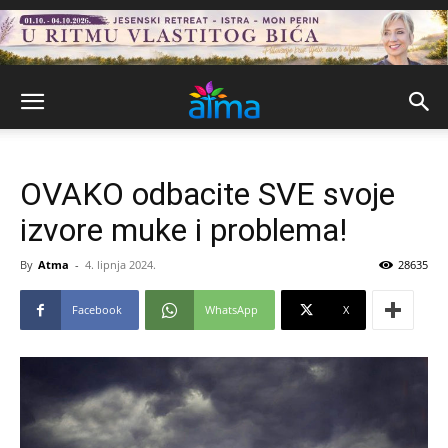
OVAKO odbacite SVE svoje
izvore muke i problema!
By
Atma
-
4. lipnja 2024.
28635
Facebook
WhatsApp
X