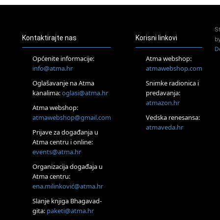
Zagreb
Pjesma srca / Zagreb
Online
S
Tečaj Višeg Vodstva, razvijanja intuicije i Akaša zapisa
Kontaktirajte nas
Korisni linkovi
b
25.08.
D
Online
Općenite informacije:
Atma webshop:
Upisi u program Profesionalni hipnoterapeut — nova
info@atma.hr
atmawebshop.com
generacija kreće 25.08. 2026.
Oglašavanje na Atma
Snimke radionica i
26.08.
Online
kanalima:
oglasi@atma.hr
predavanja:
Postanite Nositelj Vibracije Nove Zemlje
atmazon.hr
Atma webshop:
27.08.
atmawebshop@gmail.com
Vedska renesansa:
Visoko
atmaveda.hr
Prijave za događanja u
Alemka Dauskardt – Jednodnevna radionica sistemskih
konstelacija
Atma centru i online:
events@atma.hr
29.08.
Zagreb
Organizacija događaja u
HOD PO ŽERAVICI – Seminar koji mijenja tijelo, duh i um
Atma centru:
SoulFest – Festival glazbe, mudrosti i zajedništva
ena.milinković@atma.hr
Radoboj
Noćna šumska kupka
Slanje knjiga Bhagavad-
gita:
paketi@atma.hr
Online