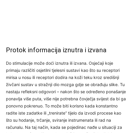
Protok informacija iznutra i izvana
Do stimulacije može doći iznutra ili izvana. Osjećaji koje
primaju različiti osjetilni tjelesni sustavi kao što su receptori
mirisa u nosu ili receptori dodira na koži teku kroz središnji
živčani sustav u stražnji dio mozga gdje se obrađuju slike. Tu
nastaju refleksni odgovori – nakon što se određeno ponašanje
ponavlja više puta, više nije potrebna čovječja svijest da bi ga
ponovno pokrenuo. To može biti korisno kada konstantno
radite iste zadatke ili „trenirate“ tijelo da izvodi procese kao
što su hodanje, trčanje, sviranje instrumenata ili rad na
računalu. Na taj način, kada se pojedinac nađe u situaciji za