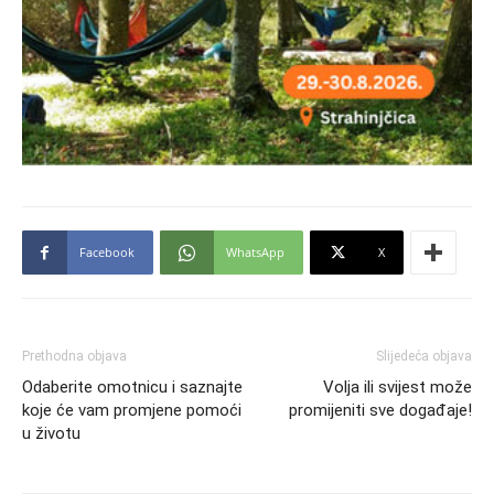
Facebook
WhatsApp
X
Prethodna objava
Slijedeća objava
Odaberite omotnicu i saznajte
Volja ili svijest može
koje će vam promjene pomoći
promijeniti sve događaje!
u životu