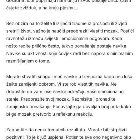
dosadne note poprimaju harmoniju i zvuk postaje čišći. Zatim
čujete zvižduk, a na kraju pjesmu…
Bez obzira na to želite li izliječiti traume iz prošlosti ili živjeti
sretniji život, važno je naučiti preobraziti vlastiti mozak. Postići
ravnotežu između svijesti i emocionalnih odgovora. Kada
nešto radite prilično često, takvo ponašanje postaje navika.
Navike su aktivnosti koje čovjek radi bez napora s minimalnim
razmišljanjem o tome.
Morate shvatiti snagu i moć navike u trenucima kada onu lošu
želite zamijeniti dobrom. Vi ste rob vlastitih navika. Ne
dopustite da vam loše navike određuju vaše emocionalno
stanje. Preobrazite svoj mozak. Razmislite i pronađite
zamjensko ponašanje. Ponavljajte ga dovoljan broj puta kako
bi ga mozak pretvorio u refleksnu reakciju.
Zapamtite da nema trenutnih rezultata. Morate biti strpljivi i
pozitivni. To je ključ uspjeha. Potisnite sve ono negativno oko