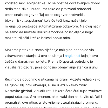
koristeći moć epigenetike. To se postiže održavanjem dobro
definirane slike unutar uma tako da proizvodi određeni
emocionalni odgovor. Taj će se odgovor pretvoriti u
biokemijsku „supstancu“ koja će teći kroz naše tijelo,
mijenjajući postojeće automatizirane odgovore. Na ovaj način
ne samo da možete iskusiti emocionalno iscjeljenje nego
možete izliječiti i teške bolesti poput raka.
Možemo potaknuti samoizlječenje naizgled nepobjedivih
zdravstvenih stanja. U ovo se ubraja i
nagluhost
koja je sve
češća u današnjem svijetu. Prema Dispenzi, potrebno je
vizualizirati ozdravljenje odnosno obnavljanje stanica u uhu.
Recimo da govorimo o pticama na grani. Možete vidjeti kako
se njihovi kljunovi otvaraju, ali ne izlazi nikakav zvuk.
Nastavite gledati, vizualizirati. Uskoro ćete čuti tupe zvukove
poput udaraca. S vremenom, ako svaki dan nastavite slušati i
promatrati ove ptice, u isto vrijeme vizualizirajući promjenu,