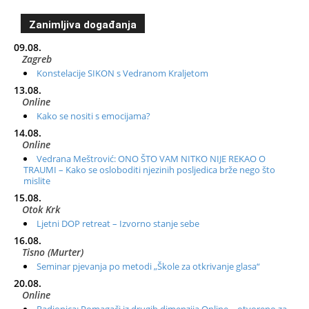
Zanimljiva događanja
09.08.
Zagreb
Konstelacije SIKON s Vedranom Kraljetom
13.08.
Online
Kako se nositi s emocijama?
14.08.
Online
Vedrana Meštrović: ONO ŠTO VAM NITKO NIJE REKAO O
TRAUMI – Kako se osloboditi njezinih posljedica brže nego što
mislite
15.08.
Otok Krk
Ljetni DOP retreat – Izvorno stanje sebe
16.08.
Tisno (Murter)
Seminar pjevanja po metodi „Škole za otkrivanje glasa“
20.08.
Online
Radionica: Pomagači iz drugih dimenzija Online – otvoreno za