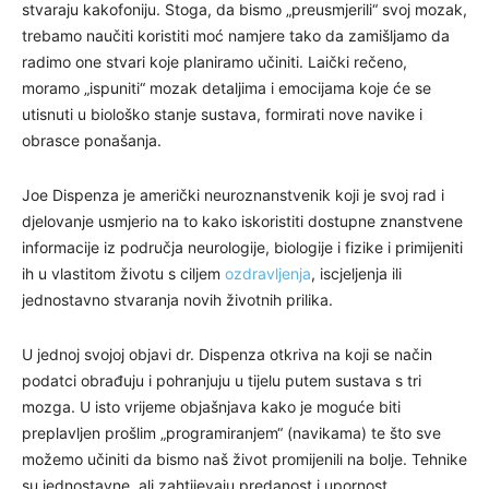
stvaraju kakofoniju. Stoga, da bismo „preusmjerili“ svoj mozak,
trebamo naučiti koristiti moć namjere tako da zamišljamo da
radimo one stvari koje planiramo učiniti. Laički rečeno,
moramo „ispuniti“ mozak detaljima i emocijama koje će se
utisnuti u biološko stanje sustava, formirati nove navike i
obrasce ponašanja.
Joe Dispenza je američki neuroznanstvenik koji je svoj rad i
djelovanje usmjerio na to kako iskoristiti dostupne znanstvene
informacije iz područja neurologije, biologije i fizike i primijeniti
ih u vlastitom životu s ciljem
ozdravljenja
, iscjeljenja ili
jednostavno stvaranja novih životnih prilika.
U jednoj svojoj objavi dr. Dispenza otkriva na koji se način
podatci obrađuju i pohranjuju u tijelu putem sustava s tri
mozga. U isto vrijeme objašnjava kako je moguće biti
preplavljen prošlim „programiranjem“ (navikama) te što sve
možemo učiniti da bismo naš život promijenili na bolje. Tehnike
su jednostavne, ali zahtijevaju predanost i upornost