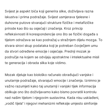
Svijest je aspekt bića koji generira slike, doživljava razna
iskustva i prima podražaje. Svijest usmjerava tjelesne i
duhovne putove stvarajući strukture fizičke i metafizičke
prirode kao što su osjećaji i značenja. Kroz princip
refleksivnosti ili korespondencije ono što se fizički događa s
tijelom odražava se kao podražaj u stražnjem dijelu mozga. To
stvara sirovi skup podataka koji je potreban čovječjem umu
da stvori određene emocije i osjećaje. Prednji mozak je
područje na kojem se odvijaju apstraktne i intelektualne misli
te generacija i obrada slika koje vidimo.
Mozak djeluje kao biološko računalo obrađujući vanjske i
unutarnje podražaje, stvarajući emocije i značenja. Iznimno je
važno razumjeti kako taj unutarnji i vanjski tijek informacija
oblikuje ono što doživljavamo kako bismo povratili kontrolu
nad našim tijelom i njegovim sustavima. Kada nisu usklađeni,
„vodič tijela“ i njegovi mehanizmi refleksije umjesto simfonije