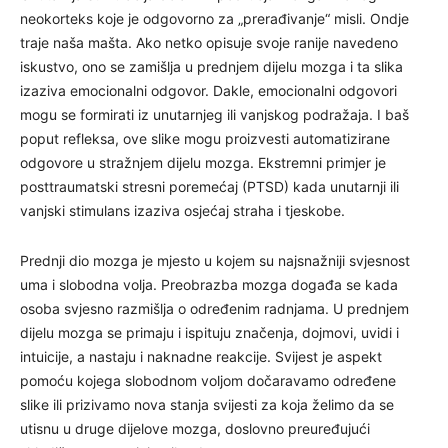
neokorteks koje je odgovorno za „prerađivanje“ misli. Ondje
traje naša mašta. Ako netko opisuje svoje ranije navedeno
iskustvo, ono se zamišlja u prednjem dijelu mozga i ta slika
izaziva emocionalni odgovor. Dakle, emocionalni odgovori
mogu se formirati iz unutarnjeg ili vanjskog podražaja. I baš
poput refleksa, ove slike mogu proizvesti automatizirane
odgovore u stražnjem dijelu mozga. Ekstremni primjer je
posttraumatski stresni poremećaj (PTSD) kada unutarnji ili
vanjski stimulans izaziva osjećaj straha i tjeskobe.
Prednji dio mozga je mjesto u kojem su najsnažniji svjesnost
uma i slobodna volja. Preobrazba mozga događa se kada
osoba svjesno razmišlja o određenim radnjama. U prednjem
dijelu mozga se primaju i ispituju značenja, dojmovi, uvidi i
intuicije, a nastaju i naknadne reakcije. Svijest je aspekt
pomoću kojega slobodnom voljom dočaravamo određene
slike ili prizivamo nova stanja svijesti za koja želimo da se
utisnu u druge dijelove mozga, doslovno preuređujući