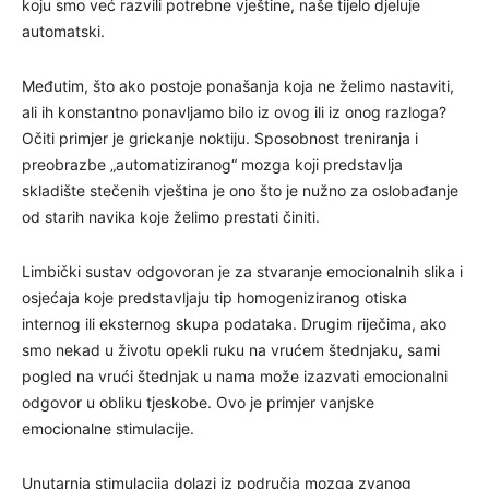
koju smo već razvili potrebne vještine, naše tijelo djeluje
automatski.
Međutim, što ako postoje ponašanja koja ne želimo nastaviti,
ali ih konstantno ponavljamo bilo iz ovog ili iz onog razloga?
Očiti primjer je grickanje noktiju. Sposobnost treniranja i
preobrazbe „automatiziranog“ mozga koji predstavlja
skladište stečenih vještina je ono što je nužno za oslobađanje
od starih navika koje želimo prestati činiti.
Limbički sustav odgovoran je za stvaranje emocionalnih slika i
osjećaja koje predstavljaju tip homogeniziranog otiska
internog ili eksternog skupa podataka. Drugim riječima, ako
smo nekad u životu opekli ruku na vrućem štednjaku, sami
pogled na vrući štednjak u nama može izazvati emocionalni
odgovor u obliku tjeskobe. Ovo je primjer vanjske
emocionalne stimulacije.
Unutarnja stimulacija dolazi iz područja mozga zvanog