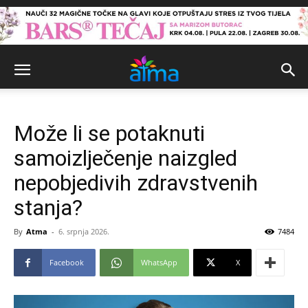
Može li se potaknuti
samoizlječenje naizgled
nepobjedivih zdravstvenih
stanja?
By
Atma
-
6. srpnja 2026.
7484
Facebook
WhatsApp
X