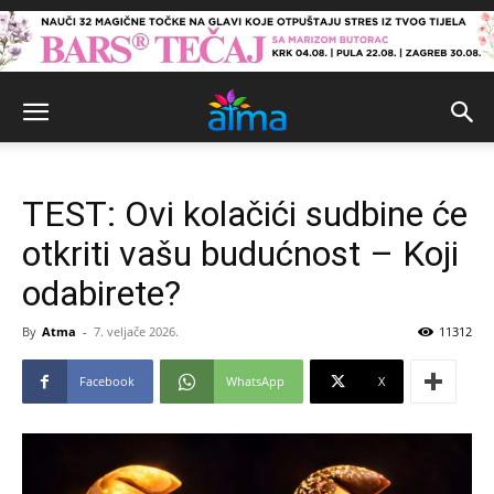
TEST: Ovi kolačići sudbine će
otkriti vašu budućnost – Koji
odabirete?
By
Atma
-
7. veljače 2026.
11312
Facebook
WhatsApp
X