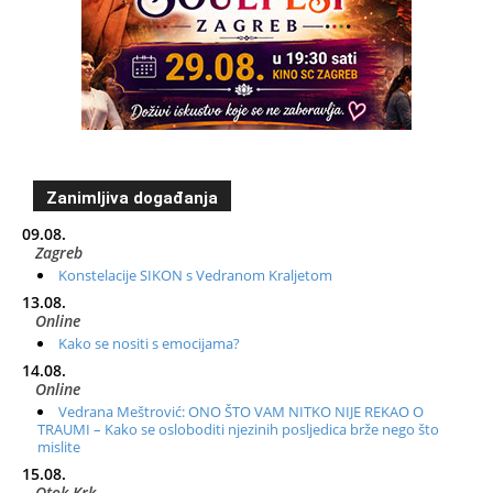
Zanimljiva događanja
09.08.
Zagreb
Konstelacije SIKON s Vedranom Kraljetom
13.08.
Online
Kako se nositi s emocijama?
14.08.
Online
Vedrana Meštrović: ONO ŠTO VAM NITKO NIJE REKAO O
TRAUMI – Kako se osloboditi njezinih posljedica brže nego što
mislite
15.08.
Otok Krk