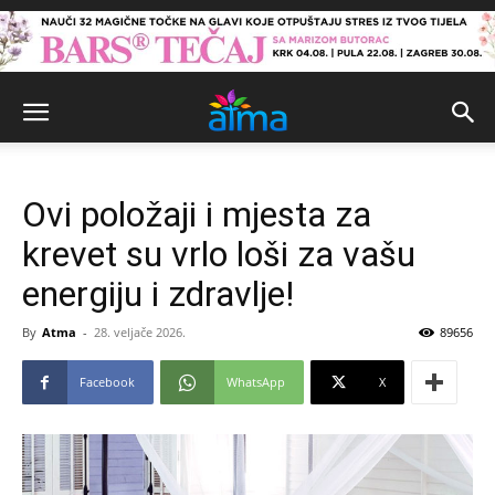
Ovi položaji i mjesta za
krevet su vrlo loši za vašu
energiju i zdravlje!
By
Atma
-
28. veljače 2026.
89656
Facebook
WhatsApp
X