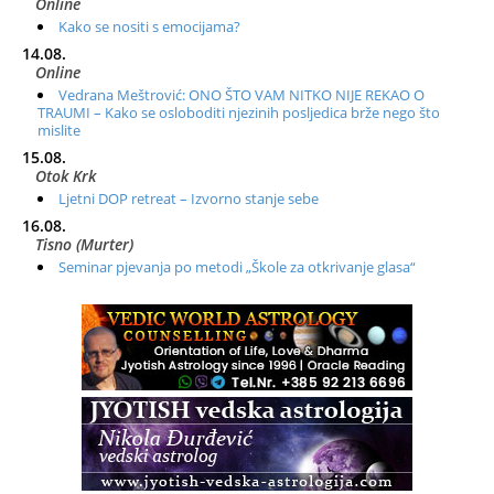
Online
Kako se nositi s emocijama?
14.08.
Online
Vedrana Meštrović: ONO ŠTO VAM NITKO NIJE REKAO O
TRAUMI – Kako se osloboditi njezinih posljedica brže nego što
mislite
15.08.
Otok Krk
Ljetni DOP retreat – Izvorno stanje sebe
16.08.
Tisno (Murter)
Seminar pjevanja po metodi „Škole za otkrivanje glasa“
20.08.
Online
Radionica: Pomagači iz drugih dimenzija Online – otvoreno za
sve
21.08.
Zagreb+Online
Osnovni ThetaHealing® tečaj, Zagreb i Online
22.08.
Pula
Access BARS®, otpusti stres