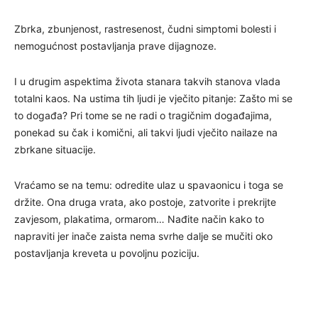
Zbrka, zbunjenost, rastresenost, čudni simptomi bolesti i
nemogućnost postavljanja prave dijagnoze.
I u drugim aspektima života stanara takvih stanova vlada
totalni kaos. Na ustima tih ljudi je vječito pitanje: Zašto mi se
to događa? Pri tome se ne radi o tragičnim događajima,
ponekad su čak i komični, ali takvi ljudi vječito nailaze na
zbrkane situacije.
Vraćamo se na temu: odredite ulaz u spavaonicu i toga se
držite. Ona druga vrata, ako postoje, zatvorite i prekrijte
zavjesom, plakatima, ormarom… Nađite način kako to
napraviti jer inače zaista nema svrhe dalje se mučiti oko
postavljanja kreveta u povoljnu poziciju.