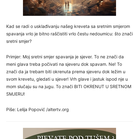
Kad se radi o usklađivanju našeg kreveta sa sretnim smjerom
spavanja vrlo je bitno raščistiti vrlo čestu nedoumicu: što znači
sretni smjer?
Primjer: Moj sretni smjer spavanja je sjever. To ne znači da
meni glava treba počivati na sjeveru dok spavam. Ne! To
znači da ja trebam biti okrenuta prema sjeveru dok ležim u
svom krevetu, gledati u sjever! Vrh glave i jastuk ispod nje u
mom slučaju su na jugu. To znači BITI OKRENUT U SRETNOM
SMJERU!
Piše: Lelija Popović /altertv.org