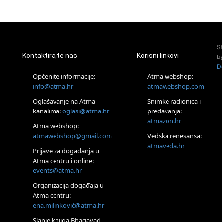
23.08.
Pula
Access Energetski Facelift®
24.08.
S
Zagreb
Kontaktirajte nas
Korisni linkovi
b
Pjesma srca / Zagreb
D
Online
Općenite informacije:
Atma webshop:
Tečaj Višeg Vodstva, razvijanja intuicije i Akaša zapisa
info@atma.hr
atmawebshop.com
26.08.
Oglašavanje na Atma
Snimke radionica i
Online
kanalima:
oglasi@atma.hr
predavanja:
Postanite Nositelj Vibracije Nove Zemlje
atmazon.hr
27.08.
Atma webshop:
Visoko
atmawebshop@gmail.com
Vedska renesansa:
Alemka Dauskardt – Jednodnevna radionica sistemskih
atmaveda.hr
Prijave za događanja u
konstelacija
Atma centru i online:
29.08.
events@atma.hr
Zagreb
HOD PO ŽERAVICI – Seminar koji mijenja tijelo, duh i um
Organizacija događaja u
SoulFest – Festival glazbe, mudrosti i zajedništva
Atma centru:
30.08.
ena.milinković@atma.hr
Zagreb
Slanje knjiga Bhagavad-
Access BARS® edukacija otpusti stres