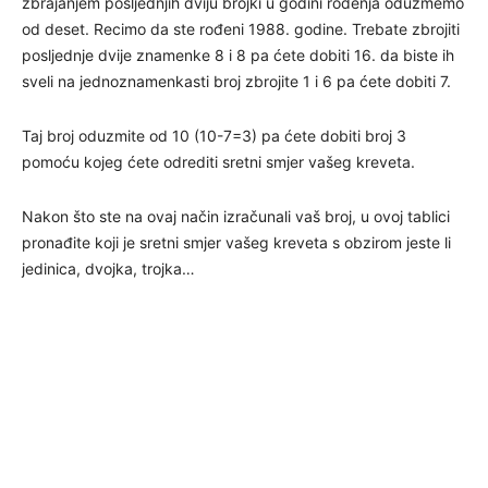
zbrajanjem posljednjih dviju brojki u godini rođenja oduzmemo
od deset. Recimo da ste rođeni 1988. godine. Trebate zbrojiti
posljednje dvije znamenke 8 i 8 pa ćete dobiti 16. da biste ih
sveli na jednoznamenkasti broj zbrojite 1 i 6 pa ćete dobiti 7.
Taj broj oduzmite od 10 (10-7=3) pa ćete dobiti broj 3
pomoću kojeg ćete odrediti sretni smjer vašeg kreveta.
Nakon što ste na ovaj način izračunali vaš broj, u ovoj tablici
pronađite koji je sretni smjer vašeg kreveta s obzirom jeste li
jedinica, dvojka, trojka…