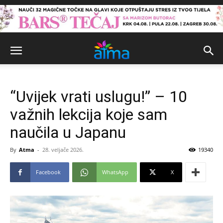
“Uvijek vrati uslugu!” – 10
važnih lekcija koje sam
naučila u Japanu
By
Atma
-
28. veljače 2026.
19340
Facebook
WhatsApp
X