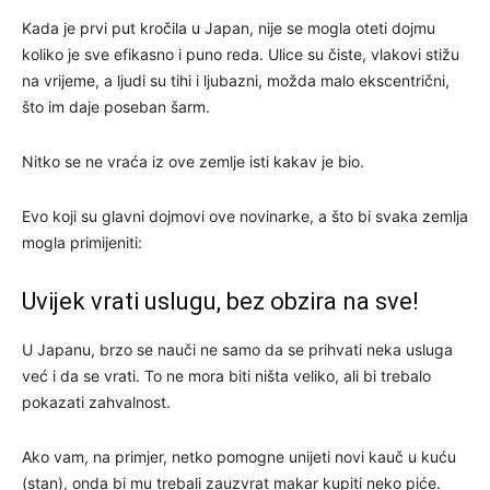
Kada je prvi put kročila u Japan, nije se mogla oteti dojmu
koliko je sve efikasno i puno reda. Ulice su čiste, vlakovi stižu
na vrijeme, a ljudi su tihi i ljubazni, možda malo ekscentrični,
što im daje poseban šarm.
Nitko se ne vraća iz ove zemlje isti kakav je bio.
Evo koji su glavni dojmovi ove novinarke, a što bi svaka zemlja
mogla primijeniti:
Uvijek vrati uslugu, bez obzira na sve!
U Japanu, brzo se nauči ne samo da se prihvati neka usluga
već i da se vrati. To ne mora biti ništa veliko, ali bi trebalo
pokazati zahvalnost.
Ako vam, na primjer, netko pomogne unijeti novi kauč u kuću
(stan), onda bi mu trebali zauzvrat makar kupiti neko piće.