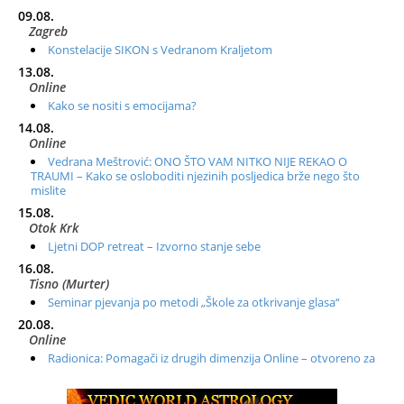
09.08.
Zagreb
Konstelacije SIKON s Vedranom Kraljetom
13.08.
Online
Kako se nositi s emocijama?
14.08.
Online
Vedrana Meštrović: ONO ŠTO VAM NITKO NIJE REKAO O
TRAUMI – Kako se osloboditi njezinih posljedica brže nego što
mislite
15.08.
Otok Krk
Ljetni DOP retreat – Izvorno stanje sebe
16.08.
Tisno (Murter)
Seminar pjevanja po metodi „Škole za otkrivanje glasa“
20.08.
Online
Radionica: Pomagači iz drugih dimenzija Online – otvoreno za
sve
21.08.