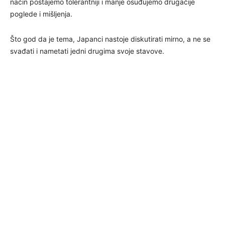
način postajemo tolerantniji i manje osuđujemo drugačije
poglede i mišljenja.
Što god da je tema, Japanci nastoje diskutirati mirno, a ne se
svađati i nametati jedni drugima svoje stavove.