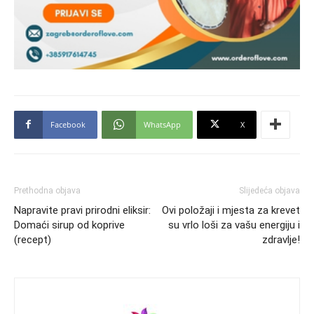
Facebook
WhatsApp
X
Prethodna objava
Slijedeća objava
Napravite pravi prirodni eliksir:
Ovi položaji i mjesta za krevet
Domaći sirup od koprive
su vrlo loši za vašu energiju i
(recept)
zdravlje!