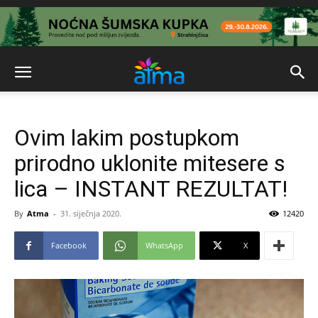
Ovim lakim postupkom
prirodno uklonite mitesere s
lica – INSTANT REZULTAT!
By
Atma
-
31. siječnja 2020.
12420
Facebook
WhatsApp
X