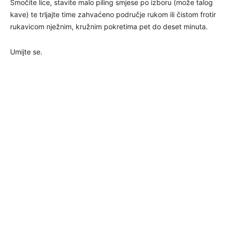
Smočite lice, stavite malo piling smjese po izboru (može talog
kave) te trljajte time zahvaćeno područje rukom ili čistom frotir
rukavicom nježnim, kružnim pokretima pet do deset minuta.
Umijte se.