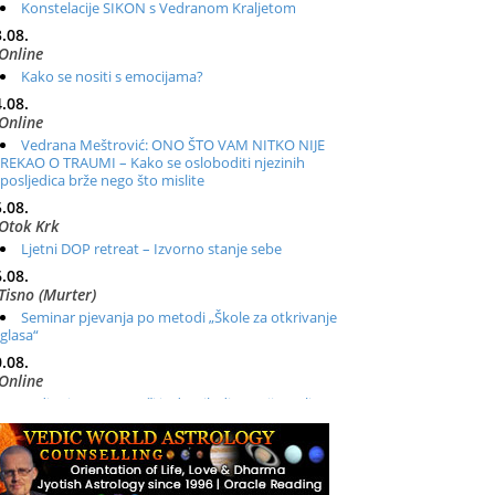
Konstelacije SIKON s Vedranom Kraljetom
.08.
Online
Kako se nositi s emocijama?
.08.
Online
Vedrana Meštrović: ONO ŠTO VAM NITKO NIJE
REKAO O TRAUMI – Kako se osloboditi njezinih
posljedica brže nego što mislite
.08.
Otok Krk
Ljetni DOP retreat – Izvorno stanje sebe
.08.
Tisno (Murter)
Seminar pjevanja po metodi „Škole za otkrivanje
glasa“
.08.
Online
Radionica: Pomagači iz drugih dimenzija Online –
otvoreno za sve
.08.
Zagreb+Online
Osnovni ThetaHealing® tečaj, Zagreb i Online