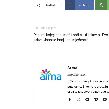
Facebook
Podijeli
Prethodna objava
Reci mi kojeg psa imaš i reći ću ti kakav si: Evo
kakve vlasnike imaju psi mješanci!
Atma
http://atma.hr/
Učinite od svog života ono najb
putovanje. Stvorite ravnotežu t
cijenite iskustvo, volite i budite