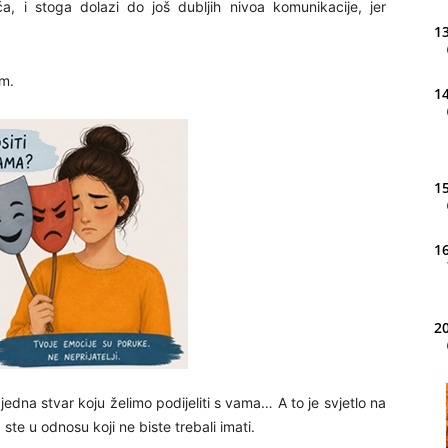
ća, i stoga dolazi do još dubljih nivoa komunikacije, jer
13
em.
14
15
16
20
edna stvar koju želimo podijeliti s vama… A to je svjetlo na
21
ste u odnosu koji ne biste trebali imati.