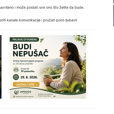
22
avršeno i može postati sve ono što želite da bude.
riti kanale komunikacije i pružati puno ljubavi!
23
24
26
27
29