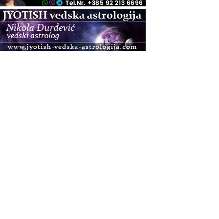
.08.
Pula
Access BARS®, otpusti stres
.08.
Pula
Access Energetski Facelift®
.08.
Zagreb
Pjesma srca / Zagreb
Online
Tečaj Višeg Vodstva, razvijanja intuicije i Akaša
zapisa
.08.
Online
Postanite Nositelj Vibracije Nove Zemlje
.08.
Visoko
Alemka Dauskardt – Jednodnevna radionica
sistemskih konstelacija
.08.
Zagreb
HOD PO ŽERAVICI – Seminar koji mijenja tijelo,