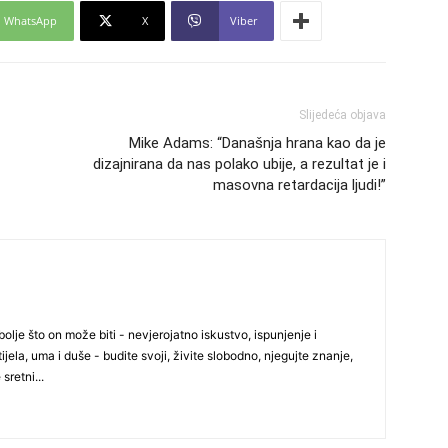
WhatsApp
X
Viber
30
Slijedeća objava
Mike Adams: “Današnja hrana kao da je
31
dizajnirana da nas polako ubije, a rezultat je i
masovna retardacija ljudi!”
28
05
olje što on može biti - nevjerojatno iskustvo, ispunjenje i
ijela, uma i duše - budite svoji, živite slobodno, njegujte znanje,
 sretni...
06