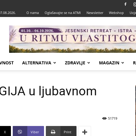
07.08.2026.
O nama
Oglašavajte se na ATMI
Newsletter
Webshop
Uvje
VNOST
ALTERNATIVA
ZDRAVLJE
MAGAZIN
R
GIJA u ljubavnom
51719
X
Viber
Print