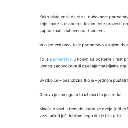
Kako biste znali da ste u duhovnom partnerstvu i
koje imate s osobom s kojom ćete provesti dob
uopće znači ‘duhovno partnerstvo’.
Vrlo jednostavno, to je partnerstvo u kojem dvo
To je
partnerstvo
u kojem su poštenje i rast p
umnog zadovoljstva ili osjećaja materijalne sigur
Svatko će – bez obzira tko je – jednom postati f
Gotovo je nemoguće to izbjeći i to je u redu!
Magija dolazi u trenutku kada se dvoje ljudi drž
vezu učinili još dubljom nego što je bila prije.