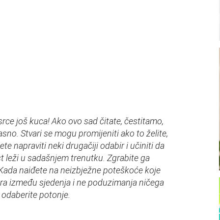
rce još kuca! Ako ovo sad čitate, čestitamo,
kasno. Stvari se mogu promijeniti ako to želite,
te napraviti neki drugačiji odabir i učiniti da
 leži u sadašnjem trenutku. Zgrabite ga
 Kada naiđete na neizbježne poteškoće koje
ra između sjedenja i ne poduzimanja ničega
, odaberite potonje.