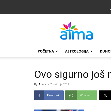
Atma
POČETNA
ASTROLOGIJA
DUHO
Ovo sigurno još ni
By
Atma
-
7. svibnja 2014.
Facebook
WhatsApp