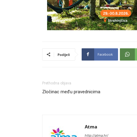
Facebook
Podijeli
Prethodna objava
Zločinac među pravednicima
Atma
http://atma.hr/