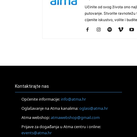
Učinite od svog života ono najb
putovanje. Stvorite ravnotežu t
cijenite iskustvo, volite i budite
Kontaktirajte nas
Općenite informacije:
info@atma.hr
Oglašavanje na Atma kanalima:
oglasi@atma.hr
Atma webshop:
atmawebshop@gmail.com
Prijave za događanja u Atma centru i online:
events@atma.hr