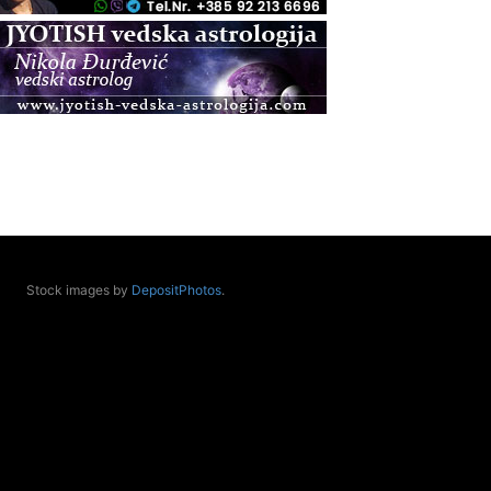
.08.
Zagreb
Osnovna radionica za izscjeljivanje pranom (Basic
Pranic Healing course)
Pula
Access BARS®, otpusti stres
.08.
Pula
Access Energetski Facelift®
.08.
Zagreb
Pjesma srca / Zagreb
Stock images by
DepositPhotos
.
Online
Tečaj Višeg Vodstva, razvijanja intuicije i Akaša
zapisa
.08.
Online
Upisi u program Profesionalni hipnoterapeut —
nova generacija kreće 25.08. 2026.
.08.
Online
Postanite Nositelj Vibracije Nove Zemlje