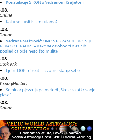
Konstelacije SIKON s Vedranom Kraljetom
.08.
Online
Kako se nositi s emocijama?
.08.
Online
Vedrana Meštrović: ONO ŠTO VAM NITKO NIJE
REKAO O TRAUMI – Kako se osloboditi njezinih
posljedica brže nego što mislite
.08.
Otok Krk
Ljetni DOP retreat – Izvorno stanje sebe
.08.
Tisno (Murter)
Seminar pjevanja po metodi „Škole za otkrivanje
glasa“
.08.
Online
Radionica: Pomagači iz drugih dimenzija Online –
otvoreno za sve
.08.
Zagreb+Online
Osnovni ThetaHealing® tečaj, Zagreb i Online