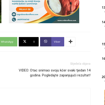
13
14
WhatsApp
X
Viber
15
16
Slijedeća objava
VIDEO: Otac snimao svoju kćer svaki tjedan 14
godina. Pogledajte zapanjujući rezultat!
20
21