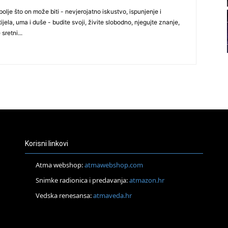
22
olje što on može biti - nevjerojatno iskustvo, ispunjenje i
ijela, uma i duše - budite svoji, živite slobodno, njegujte znanje,
 sretni...
23
24
Korisni linkovi
Atma webshop:
atmawebshop.com
25
Snimke radionica i predavanja:
atmazon.hr
Vedska renesansa:
atmaveda.hr
26