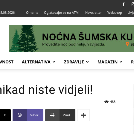
08.08.2026.
O nama
Oglašavajte se na ATMI
Newsletter
Webshop
Uvje
VNOST
ALTERNATIVA
ZDRAVLJE
MAGAZIN
R
kad niste vidjeli!
483
X
Viber
Print